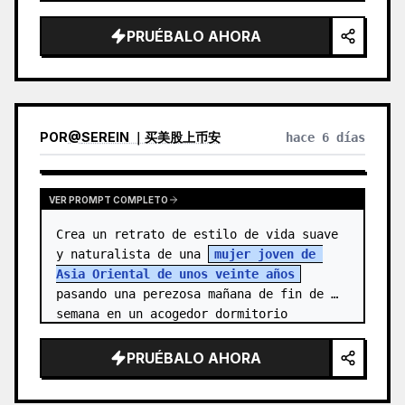
protagonista es una joven alegre, 
{argument name="character name" 
PRUÉBALO AHORA
default="…
POR
@
SEREIN ｜买美股上币安
hace 6 días
VER PROMPT COMPLETO
Crea un retrato de estilo de vida suave 
y naturalista de una 
mujer joven de 
Asia Oriental de unos veinte años
pasando una perezosa mañana de fin de 
semana en un acogedor dormitorio 
vintage. Ella está de pie cen…
PRUÉBALO AHORA