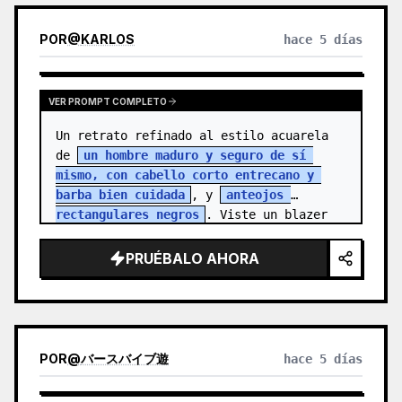
POR
@
KARLOS
hace 5 días
VER PROMPT COMPLETO
Un retrato refinado al estilo acuarela 
de 
un hombre maduro y seguro de sí 
mismo, con cabello corto entrecano y 
barba bien cuidada
, y 
anteojos 
rectangulares negros
. Viste un blazer 
colo…
PRUÉBALO AHORA
POR
@
バースバイブ遊
hace 5 días