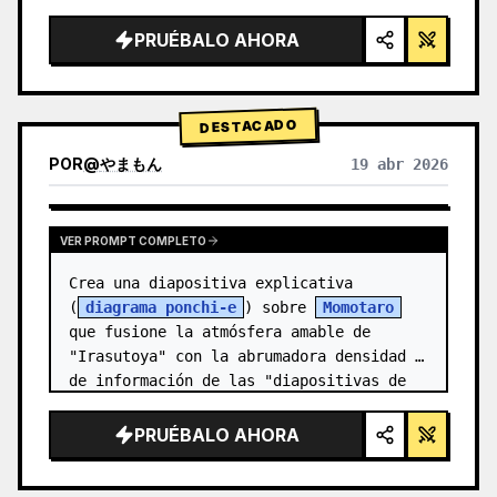
alta tecnología, iluminación de estudio, 
detalles brillantes",

PRUÉBALO AHORA
  "background": "{argument 
name=\"background color\" default=\"deg…
DESTACADO
POR
@
やまもん
19 abr 2026
VER RESULTADOS DE OTROS MODELOS
VER PROMPT COMPLETO
Crea una diapositiva explicativa 
(
diagrama ponchi-e
) sobre 
Momotaro
que fusione la atmósfera amable de 
"Irasutoya" con la abrumadora densidad 
de información de las "diapositivas de 
Kasumigase…
PRUÉBALO AHORA