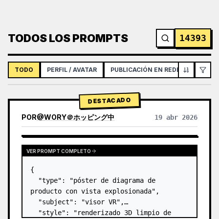
TODOS LOS PROMPTS
14393
TODO
PERFIL / AVATAR
PUBLICACIÓN EN REDES SOCIALES
DESTACADO
POR
@
WORY＠ホッピング中
19 abr 2026
VER PROMPT COMPLETO
{

  "type": "póster de diagrama de 
producto con vista explosionada",

  "subject": "visor VR",

  "style": "renderizado 3D limpio de 