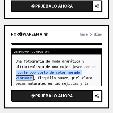
{argument name="character n…
PRUÉBALO AHORA
POR
@
WAREEN AI 💟
hace 5 días
VER PROMPT COMPLETO
Una fotografía de moda dramática y 
ultrarrealista de una mujer joven con un 
corte bob corto de color morado 
vibrante
, flequillo suave, piel clara, 
pecas naturales en las mejillas y la 
nariz, y ojos marrones expresivos. Vi…
PRUÉBALO AHORA