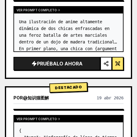
VER PROMPT COMPLETO
Una ilustración de anime altamente 
dinámica de dos chicas enfrascadas en 
una feroz batalla de artes marciales 
dentro de un dojo de madera tradicional. 
En primer plano, una chica con {argument 
name="character 1 hair" default="cabello 
negro en un moño alto con c…
PRUÉBALO AHORA
DESTACADO
POR
@
知识猫图解
19 abr 2026
VER PROMPT COMPLETO
{
