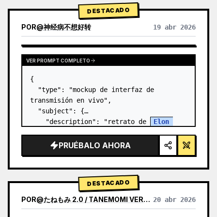
DESTACADO
POR
@
神经病不想好转
19 abr 2026
VER PROMPT COMPLETO
{

  "type": "mockup de interfaz de 
transmisión en vivo",

  "subject": {

    "description": "retrato de 
Elon 
Musk
, sonriendo, vistiendo una camiseta 
negra con un gráfico técnico esquemático 
PRUÉBALO AHORA
en blanco",

    "background":…
DESTACADO
POR
@
たねもみ 2.0 / TANEMOMI VER2.0
20 abr 2026