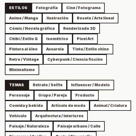
ESTILOS
Fotografía
Cine / Fotograma
Anime / Manga
Ilustración
Boceto / Arte lineal
Cómic / Novela gráfica
Renderizado 3D
Chibi / Estilo Q
Isométrico
Pixel Art
Pintura al óleo
Acuarela
Tinta / Estilo chino
Retro / Vintage
Cyberpunk / Ciencia ficción
Minimalismo
TEMAS
Retrato / Selfie
Influencer / Modelo
Personaje
Grupo / Pareja
Producto
Comida y bebida
Artículo de moda
Animal / Criatura
Vehículo
Arquitectura / Interiores
Paisaje / Naturaleza
Paisaje urbano / Calle