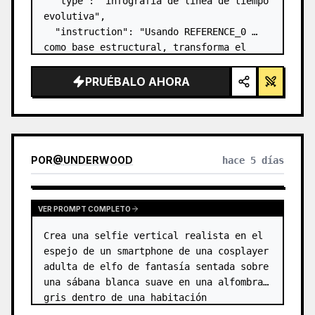
  "type": "infografía de línea de tiempo 
evolutiva",

  "instruction": "Usando REFERENCE_0 
como base estructural, transforma el 
diseño vectorial plano en una infografía 
3D altamente realista. Reemplaza las 
PRUÉBALO AHORA
rampas lisas por escalones de piedra 
definidos y actu…
POR
@
UNDERWOOD
hace 5 días
VER PROMPT COMPLETO
Crea una selfie vertical realista en el 
espejo de un smartphone de una cosplayer 
adulta de elfo de fantasía sentada sobre 
una sábana blanca suave en una alfombra 
gris dentro de una habitación 
minimalista de color beige. El sujeto es 