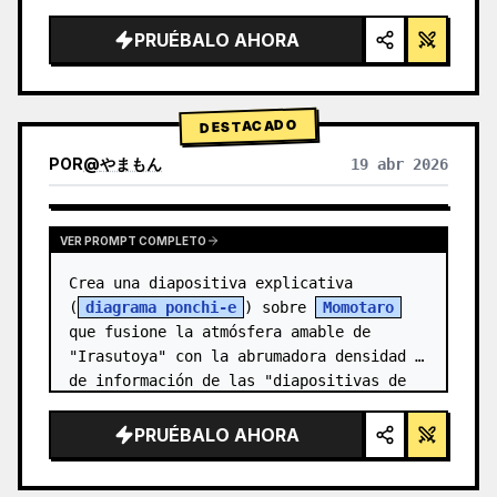
alta tecnología, iluminación de estudio, 
detalles brillantes",

PRUÉBALO AHORA
  "background": "{argument 
name=\"background color\" default=\"deg…
DESTACADO
POR
@
やまもん
19 abr 2026
VER RESULTADOS DE OTROS MODELOS
VER PROMPT COMPLETO
Crea una diapositiva explicativa 
(
diagrama ponchi-e
) sobre 
Momotaro
que fusione la atmósfera amable de 
"Irasutoya" con la abrumadora densidad 
de información de las "diapositivas de 
Kasumigase…
PRUÉBALO AHORA