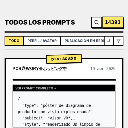
TODOS LOS PROMPTS
14393
TODO
PERFIL / AVATAR
PUBLICACIÓN EN REDES SOCIALES
DESTACADO
POR
@
WORY＠ホッピング中
19 abr 2026
VER PROMPT COMPLETO
{

  "type": "póster de diagrama de 
producto con vista explosionada",

  "subject": "visor VR",

  "style": "renderizado 3D limpio de 