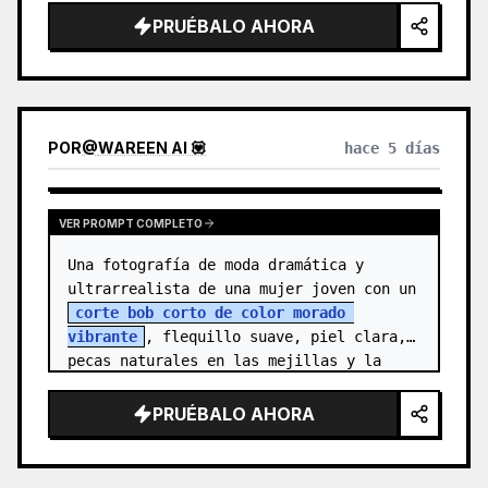
{argument name="character n…
PRUÉBALO AHORA
POR
@
WAREEN AI 💟
hace 5 días
VER PROMPT COMPLETO
Una fotografía de moda dramática y 
ultrarrealista de una mujer joven con un 
corte bob corto de color morado 
vibrante
, flequillo suave, piel clara, 
pecas naturales en las mejillas y la 
nariz, y ojos marrones expresivos. Vi…
PRUÉBALO AHORA