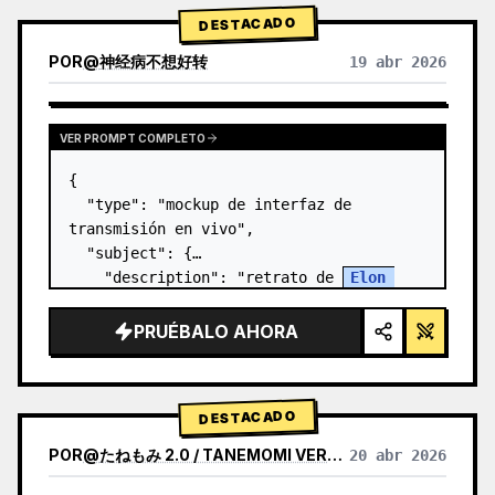
DESTACADO
POR
@
神经病不想好转
19 abr 2026
VER PROMPT COMPLETO
{

  "type": "mockup de interfaz de 
transmisión en vivo",

  "subject": {

    "description": "retrato de 
Elon 
Musk
, sonriendo, vistiendo una camiseta 
negra con un gráfico técnico esquemático 
PRUÉBALO AHORA
en blanco",

    "background":…
DESTACADO
POR
@
たねもみ 2.0 / TANEMOMI VER2.0
20 abr 2026