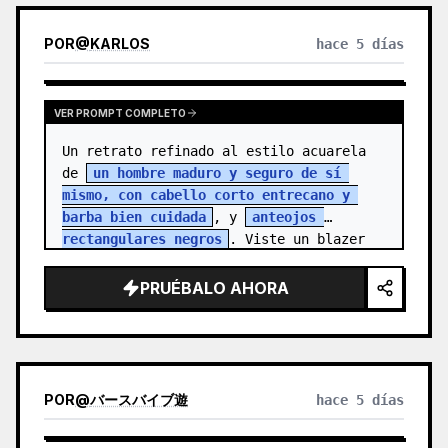
POR
@
KARLOS
hace 5 días
VER PROMPT COMPLETO
Un retrato refinado al estilo acuarela 
de 
un hombre maduro y seguro de sí 
mismo, con cabello corto entrecano y 
barba bien cuidada
, y 
anteojos 
rectangulares negros
. Viste un blazer 
colo…
PRUÉBALO AHORA
POR
@
バースバイブ遊
hace 5 días