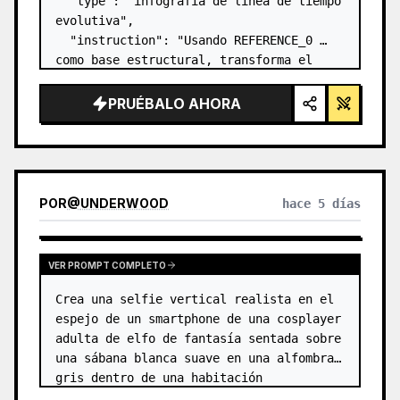
  "type": "infografía de línea de tiempo 
evolutiva",

  "instruction": "Usando REFERENCE_0 
como base estructural, transforma el 
diseño vectorial plano en una infografía 
3D altamente realista. Reemplaza las 
PRUÉBALO AHORA
rampas lisas por escalones de piedra 
definidos y actu…
POR
@
UNDERWOOD
hace 5 días
VER PROMPT COMPLETO
Crea una selfie vertical realista en el 
espejo de un smartphone de una cosplayer 
adulta de elfo de fantasía sentada sobre 
una sábana blanca suave en una alfombra 
gris dentro de una habitación 
minimalista de color beige. El sujeto es 