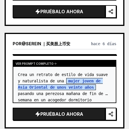
protagonista es una joven alegre, 
{argument name="character name" 
PRUÉBALO AHORA
default="…
POR
@
SEREIN ｜买美股上币安
hace 6 días
VER PROMPT COMPLETO
Crea un retrato de estilo de vida suave 
y naturalista de una 
mujer joven de 
Asia Oriental de unos veinte años
pasando una perezosa mañana de fin de 
semana en un acogedor dormitorio 
vintage. Ella está de pie cen…
PRUÉBALO AHORA