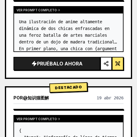
VER PROMPT COMPLETO
Una ilustración de anime altamente 
dinámica de dos chicas enfrascadas en 
una feroz batalla de artes marciales 
dentro de un dojo de madera tradicional. 
En primer plano, una chica con {argument 
name="character 1 hair" default="cabello 
negro en un moño alto con c…
PRUÉBALO AHORA
DESTACADO
POR
@
知识猫图解
19 abr 2026
VER PROMPT COMPLETO
{
