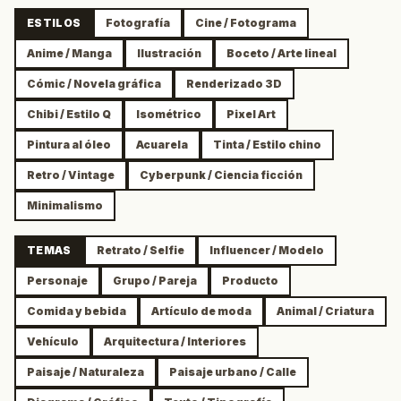
ESTILOS
Fotografía
Cine / Fotograma
Anime / Manga
Ilustración
Boceto / Arte lineal
Cómic / Novela gráfica
Renderizado 3D
Chibi / Estilo Q
Isométrico
Pixel Art
Pintura al óleo
Acuarela
Tinta / Estilo chino
Retro / Vintage
Cyberpunk / Ciencia ficción
Minimalismo
TEMAS
Retrato / Selfie
Influencer / Modelo
Personaje
Grupo / Pareja
Producto
Comida y bebida
Artículo de moda
Animal / Criatura
Vehículo
Arquitectura / Interiores
Paisaje / Naturaleza
Paisaje urbano / Calle