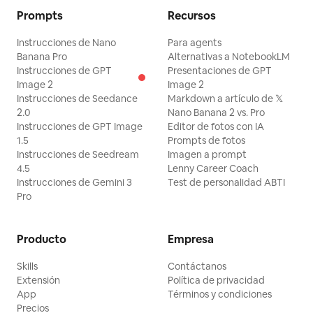
Prompts
Recursos
Instrucciones de Nano
Para agents
Banana Pro
Alternativas a NotebookLM
Instrucciones de GPT
Presentaciones de GPT
Image 2
Image 2
Instrucciones de Seedance
Markdown a artículo de 𝕏
2.0
Nano Banana 2 vs. Pro
Instrucciones de GPT Image
Editor de fotos con IA
1.5
Prompts de fotos
Instrucciones de Seedream
Imagen a prompt
4.5
Lenny Career Coach
Instrucciones de Gemini 3
Test de personalidad ABTI
Pro
Producto
Empresa
Skills
Contáctanos
Extensión
Política de privacidad
App
Términos y condiciones
Precios