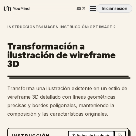
Iniciar sesión
YouMind
Resumen
INSTRUCCIONES
›
IMAGEN INSTRUCCIÓN
›
GPT IMAGE 2
Transformación a
Casos de uso
ilustración de wireframe
3D
Habilidades
Prompts
Transforma una ilustración existente en un estilo de
wireframe 3D detallado con líneas geométricas
Precios
precisas y bordes poligonales, manteniendo la
composición y las características originales.
Descargar
INSTRUCCIÓN
Antes de traducir