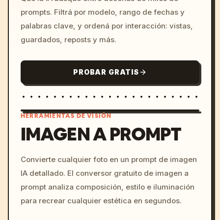
prompts. Filtrá por modelo, rango de fechas y
palabras clave, y ordená por interacción: vistas,
guardados, reposts y más.
PROBAR GRATIS
HERRAMIENTAS DE VISIÓN
IMAGEN A PROMPT
/imagine prompt: cinemati
Convierte cualquier foto en un prompt de imagen
c, cyberpunk sunset, neon
IA detallado. El conversor gratuito de imagen a
colors, 8k --v 6.0
prompt analiza composición, estilo e iluminación
para recrear cualquier estética en segundos.