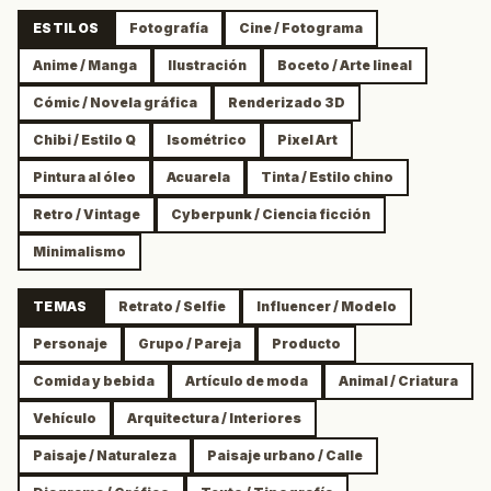
ESTILOS
Fotografía
Cine / Fotograma
Anime / Manga
Ilustración
Boceto / Arte lineal
Cómic / Novela gráfica
Renderizado 3D
Chibi / Estilo Q
Isométrico
Pixel Art
Pintura al óleo
Acuarela
Tinta / Estilo chino
Retro / Vintage
Cyberpunk / Ciencia ficción
Minimalismo
TEMAS
Retrato / Selfie
Influencer / Modelo
Personaje
Grupo / Pareja
Producto
Comida y bebida
Artículo de moda
Animal / Criatura
Vehículo
Arquitectura / Interiores
Paisaje / Naturaleza
Paisaje urbano / Calle