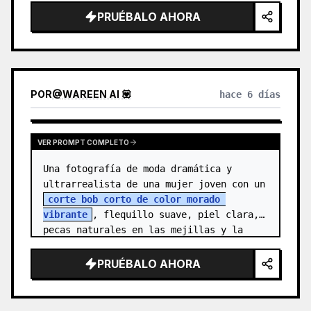
{argument name="character n…
PRUÉBALO AHORA
POR
@
WAREEN AI 💟
hace 6 días
VER PROMPT COMPLETO
Una fotografía de moda dramática y 
ultrarrealista de una mujer joven con un 
corte bob corto de color morado 
vibrante
, flequillo suave, piel clara, 
pecas naturales en las mejillas y la 
nariz, y ojos marrones expresivos. Vi…
PRUÉBALO AHORA