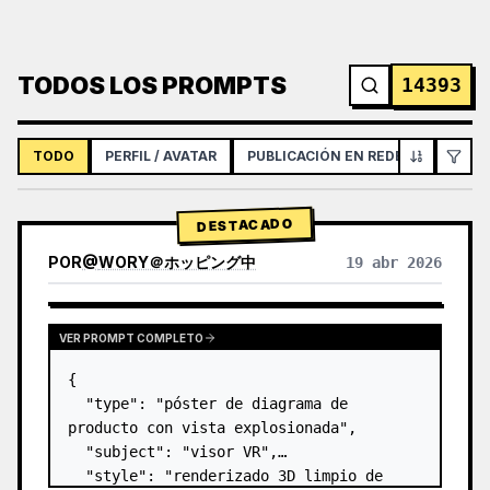
TODOS LOS PROMPTS
14393
TODO
PERFIL / AVATAR
PUBLICACIÓN EN REDES SOCIALES
DESTACADO
POR
@
WORY＠ホッピング中
19 abr 2026
VER PROMPT COMPLETO
{

  "type": "póster de diagrama de 
producto con vista explosionada",

  "subject": "visor VR",

  "style": "renderizado 3D limpio de 