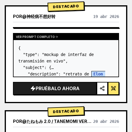
DESTACADO
POR
@
神经病不想好转
19 abr 2026
VER PROMPT COMPLETO
{

  "type": "mockup de interfaz de 
transmisión en vivo",

  "subject": {

    "description": "retrato de 
Elon 
Musk
, sonriendo, vistiendo una camiseta 
negra con un gráfico técnico esquemático 
PRUÉBALO AHORA
en blanco",

    "background":…
DESTACADO
POR
@
たねもみ 2.0 / TANEMOMI VER2.0
20 abr 2026