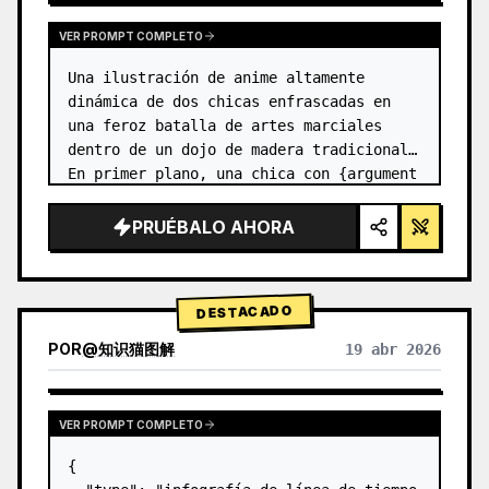
VER PROMPT COMPLETO
Una ilustración de anime altamente 
dinámica de dos chicas enfrascadas en 
una feroz batalla de artes marciales 
dentro de un dojo de madera tradicional. 
En primer plano, una chica con {argument 
name="character 1 hair" default="cabello 
negro en un moño alto con c…
PRUÉBALO AHORA
DESTACADO
POR
@
知识猫图解
19 abr 2026
VER PROMPT COMPLETO
{
