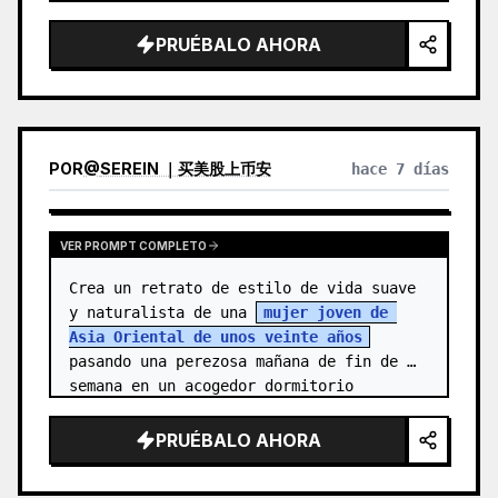
protagonista es una joven alegre, 
{argument name="character name" 
PRUÉBALO AHORA
default="…
POR
@
SEREIN ｜买美股上币安
hace 7 días
VER PROMPT COMPLETO
Crea un retrato de estilo de vida suave 
y naturalista de una 
mujer joven de 
Asia Oriental de unos veinte años
pasando una perezosa mañana de fin de 
semana en un acogedor dormitorio 
vintage. Ella está de pie cen…
PRUÉBALO AHORA