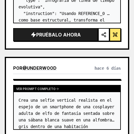
  "type": "infografía de línea de tiempo 
evolutiva",

  "instruction": "Usando REFERENCE_0 
como base estructural, transforma el 
diseño vectorial plano en una infografía 
3D altamente realista. Reemplaza las 
PRUÉBALO AHORA
rampas lisas por escalones de piedra 
definidos y actu…
POR
@
UNDERWOOD
hace 6 días
VER PROMPT COMPLETO
Crea una selfie vertical realista en el 
espejo de un smartphone de una cosplayer 
adulta de elfo de fantasía sentada sobre 
una sábana blanca suave en una alfombra 
gris dentro de una habitación 
minimalista de color beige. El sujeto es 