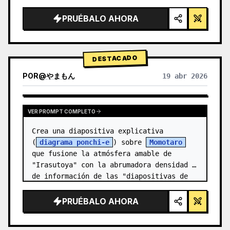
alta tecnología, iluminación de estudio, 
detalles brillantes",

PRUÉBALO AHORA
  "background": "{argument 
name=\"background color\" default=\"deg…
DESTACADO
POR
@
やまもん
19 abr 2026
VER RESULTADOS DE OTROS MODELOS
VER PROMPT COMPLETO
Crea una diapositiva explicativa 
(
diagrama ponchi-e
) sobre 
Momotaro
que fusione la atmósfera amable de 
"Irasutoya" con la abrumadora densidad 
de información de las "diapositivas de 
Kasumigase…
PRUÉBALO AHORA