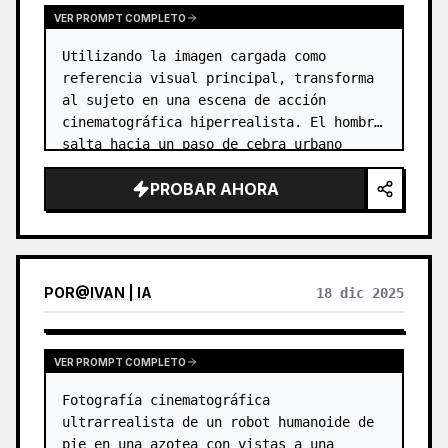
VER PROMPT COMPLETO
Utilizando la imagen cargada como 
referencia visual principal, transforma 
al sujeto en una escena de acción 
cinematográfica hiperrealista. El hombre 
salta hacia un paso de cebra urbano 
mientras emerge de un portal dimensional 
PROBAR AHORA
circular brillante detrás de él. …
POR
@
IVAN | IA
18 dic 2025
VER PROMPT COMPLETO
Fotografía cinematográfica 
ultrarrealista de un robot humanoide de 
pie en una azotea con vistas a una 