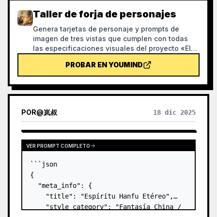
Taller de forja de personajes
Genera tarjetas de personaje y prompts de
imagen de tres vistas que cumplen con todas
las especificaciones visuales del proyecto «El
mundo microscópico de las frutas», usando
PROBAR EN YOUMIND
personajes ya aprobados como plantilla
principal de estilo. Tras generar las imágenes,
se revisa con una lista de verificación. Con esta
habilidad, puedes evitar razonablemente el
desperdicio de créditos durante el proceso de
POR
@
岚叔
18 dic 2025
generación de imágenes.
VER PROMPT COMPLETO
```json

{

  "meta_info": {

    "title": "Espíritu Hanfu Etéreo",

    "style_category": "Fantasía China / 