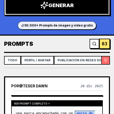
GENERAR
30.000+ Prompts de imagen y vídeo gratis
PROMPTS
63
TODO
PERFIL / AVATAR
PUBLICACIÓN EN REDES SOCIALES
POR
@
TESER DAWN
20 dic 2025
VER PROMPT COMPLETO
una parca encapuchada con un 
gorro de 