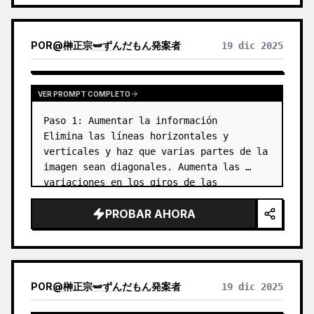
fotográficas, pósters de arquitectura y ciudad,
fotografía editada abstracta, portadas de fotos
con estética de galería, y series visuales para
POR
@
榊正宗🫛ずんだもん発案者
19 dic 2025
difusión móvil como TikTok. El resultado final
conserva el contenido real de la foto original, y
bajo él se establece una 'marca de memoria'
con una sensación de serie coherente,
VER PROMPT COMPLETO
otorgando a cada foto una emoción propia y
una identidad visual extensible.
Paso 1: Aumentar la información

Elimina las líneas horizontales y 
verticales y haz que varias partes de la 
imagen sean diagonales. Aumenta las 
variaciones en los giros de las 
articulaciones, la composición, las 
PROBAR AHORA
poses, la inclinación de la cámara, etc. 
…
POR
@
榊正宗🫛ずんだもん発案者
19 dic 2025