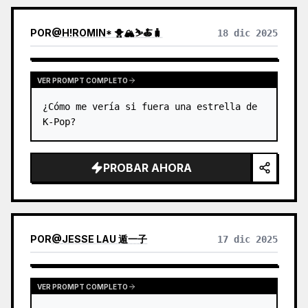
POR
@
H!ROMIN* 🐥🏔️⛷️🍝🧳
18 dic 2025
VER PROMPT COMPLETO
¿Cómo me vería si fuera una estrella de 
K-Pop?
PROBAR AHORA
POR
@
JESSE LAU 遁一子
17 dic 2025
VER PROMPT COMPLETO