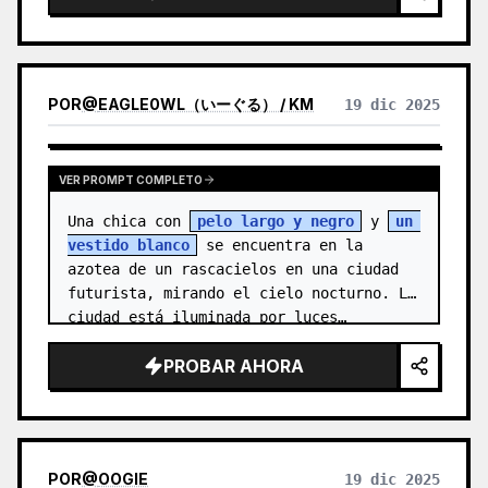
POR
@
EAGLE0WL（いーぐる） / KM
19 dic 2025
VER PROMPT COMPLETO
Una chica con 
pelo largo y negro
 y 
un 
vestido blanco
 se encuentra en la 
azotea de un rascacielos en una ciudad 
futurista, mirando el cielo nocturno. La 
ciudad está iluminada por luces…
PROBAR AHORA
POR
@
OOGIE
19 dic 2025