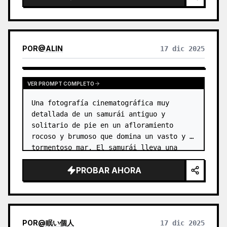
POR
@
ALIN
17 dic 2025
VER PROMPT COMPLETO
Una fotografía cinematográfica muy 
detallada de un samurái antiguo y 
solitario de pie en un afloramiento 
rocoso y brumoso que domina un vasto y 
tormentoso mar. El samurái lleva una 
armadura tradicional y desgastada por la 
PROBAR AHORA
batalla, iluminada por una dramática l…
POR
@
眠い個人
17 dic 2025