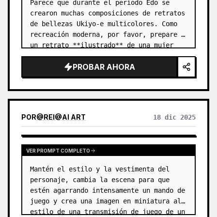
Parece que durante el período Edo se 
crearon muchas composiciones de retratos 
de bellezas Ukiyo-e multicolores. Como 
recreación moderna, por favor, prepare 
un retrato **ilustrado** de una mujer 
hermosa que vista ropa de colores vivos 
PROBAR AHORA
y patrones intrincados.
POR
@
REI@AI ART
18 dic 2025
VER PROMPT COMPLETO
Mantén el estilo y la vestimenta del 
personaje, cambia la escena para que 
estén agarrando intensamente un mando de 
juego y crea una imagen en miniatura al 
estilo de una transmisión de juego de un 