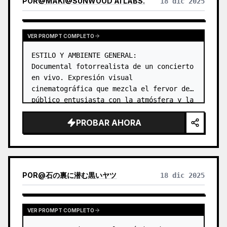
POR
@
MAKI@SUNWOOD AI LABS.
18 dic 2025
VER PROMPT COMPLETO
ESTILO Y AMBIENTE GENERAL:

Documental fotorrealista de un concierto 
en vivo. Expresión visual 
cinematográfica que mezcla el fervor del 
público entusiasta con la atmósfera y la 
iluminación únicas del lugar. …
PROBAR AHORA
POR
@
石の裏に潜む黒いヤツ
18 dic 2025
VER PROMPT COMPLETO