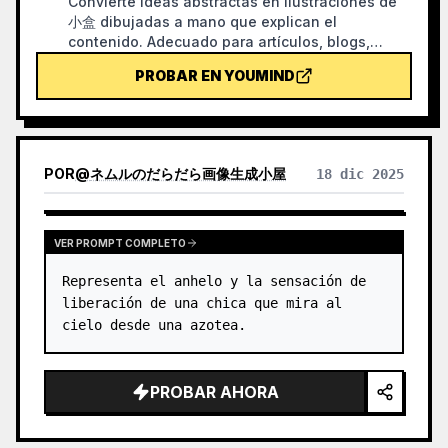
Convierte ideas abstractas en ilustraciones de
小盒 dibujadas a mano que explican el
contenido. Adecuado para artículos, blogs,
pensamiento de producto, flujos de trabajo de
PROBAR EN YOUMIND
IA, metodologías y notas de conocimiento; el 小
盒 siempre está cerrado y realiza personalmente
acciones clave como recopilar, filtrar, organizar,
corregir o entregar.
POR
@
ネムルのだらだら画像生成小屋
18 dic 2025
VER PROMPT COMPLETO
Representa el anhelo y la sensación de 
liberación de una chica que mira al 
cielo desde una azotea.
PROBAR AHORA