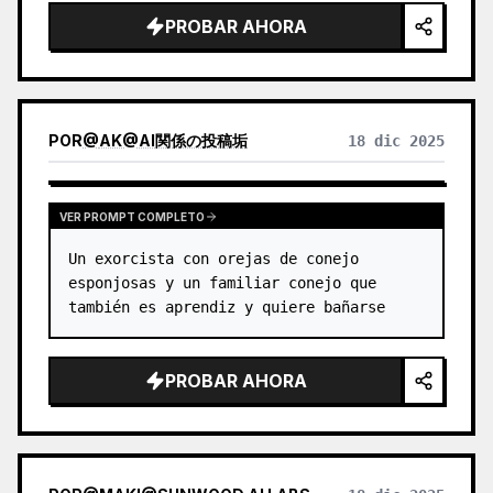
Arte Digital Abstracto",

PROBAR AHORA
    "aspect_ratio": "3:1"

  },

  "visual_elements": {

    "subject": {

      "description": "Silueta vistiendo 
POR
@
AK@AI関係の投稿垢
18 dic 2025
atuendo determinado…
VER PROMPT COMPLETO
Un exorcista con orejas de conejo 
esponjosas y un familiar conejo que 
también es aprendiz y quiere bañarse
PROBAR AHORA