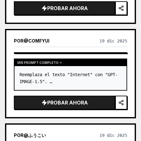
intrincados detalles de sombras en la 
PROBAR AHORA
cara, orbe mágico brillante…
POR
@
COMFYUI
19 dic 2025
VER PROMPT COMPLETO
Reemplaza el texto "Internet" con "GPT-
IMAGE-1.5". …
PROBAR AHORA
POR
@
ふうこい
19 dic 2025