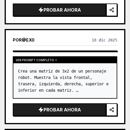
VTuber ficticio.

PROBAR AHORA
Se ven un poco demasiado robustos, así 
que haz…
POR
@
EX0
18 dic 2025
VER PROMPT COMPLETO
Crea una matriz de 3x2 de un personaje 
robot. Muestra la vista frontal, 
trasera, izquierda, derecha, superior e 
inferior en cada matriz. …
PROBAR AHORA