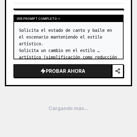
VER PROMPT COMPLETO
Solicita el estado de canto y baile en 
el escenario manteniendo el estilo 
artístico.

Solicita un cambio en el estilo 
artístico (simplificación como reducción 
de color y deformación, y una solicitud 
PROBAR AHORA
para cambiar la paleta de colores hacia 
tonos pastel brillante…
Cargando más...