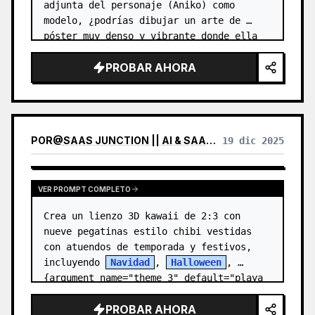
adjunta del personaje (Aniko) como 
modelo, ¿podrías dibujar un arte de 
póster muy denso y vibrante donde ella 
se haya convertido en un ícono de la 
PROBAR AHORA
moda Harajuku? 【Puntos a inferir】 Mej…
POR
@
SAAS JUNCTION || AI & SAAS UPDATES
19 dic 2025
VER PROMPT COMPLETO
Crea un lienzo 3D kawaii de 2:3 con 
nueve pegatinas estilo chibi vestidas 
con atuendos de temporada y festivos, 
incluyendo 
Navidad
, 
Halloween
, 
{argument name="theme 3" default="playa 
de ve…
PROBAR AHORA