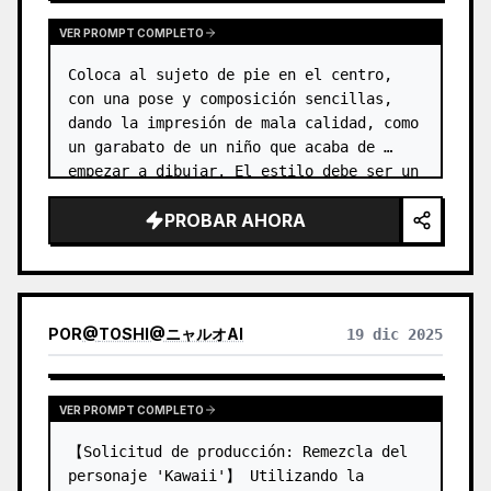
VER PROMPT COMPLETO
Coloca al sujeto de pie en el centro, 
con una pose y composición sencillas, 
dando la impresión de mala calidad, como 
un garabato de un niño que acaba de 
empezar a dibujar. El estilo debe ser un 
boceto a color dibujado a mano, estilo 
PROBAR AHORA
anime, utilizando líneas de…
POR
@
TOSHI@ニャルオAI
19 dic 2025
VER PROMPT COMPLETO
【Solicitud de producción: Remezcla del 
personaje 'Kawaii'】 Utilizando la 