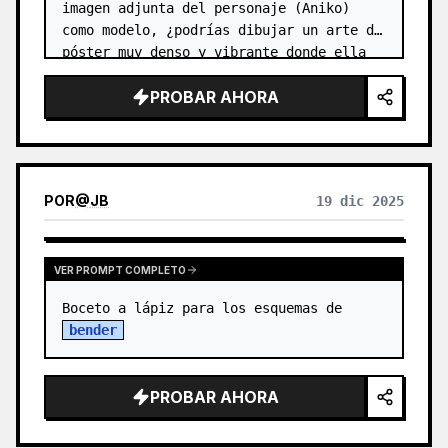
imagen adjunta del personaje (Aniko) 
como modelo, ¿podrías dibujar un arte de 
póster muy denso y vibrante donde ella 
se haya convertido en un ícono de la 
PROBAR AHORA
moda Harajuku? 【Puntos a inferir】…
POR
@
JB
19 dic 2025
VER PROMPT COMPLETO
Boceto a lápiz para los esquemas de 
bender
PROBAR AHORA