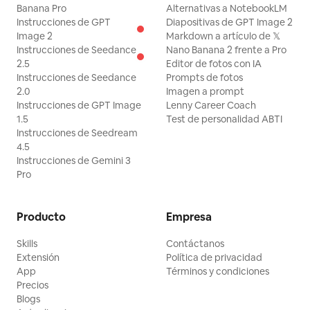
Banana Pro
Alternativas a NotebookLM
Instrucciones de GPT
Diapositivas de GPT Image 2
Image 2
Markdown a artículo de 𝕏
Instrucciones de Seedance
Nano Banana 2 frente a Pro
2.5
Editor de fotos con IA
Instrucciones de Seedance
Prompts de fotos
2.0
Imagen a prompt
Instrucciones de GPT Image
Lenny Career Coach
1.5
Test de personalidad ABTI
Instrucciones de Seedream
4.5
Instrucciones de Gemini 3
Pro
Producto
Empresa
Skills
Contáctanos
Extensión
Política de privacidad
App
Términos y condiciones
Precios
Blogs