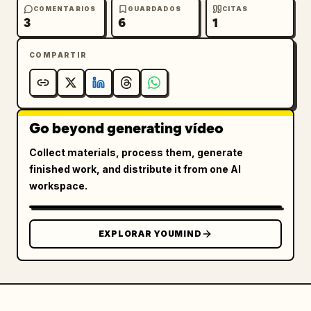
espaldas. La música se corta 
COMENTARIOS
GUARDADOS
CITAS
3
6
1
instantáneamente.
COMPARTIR
Go beyond generating vídeo
Collect materials, process them, generate
finished work, and distribute it from one AI
workspace.
EXPLORAR YOUMIND