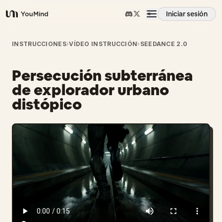
Iniciar sesión
YouMind
Resumen
INSTRUCCIONES
›
VÍDEO INSTRUCCIÓN
›
SEEDANCE 2.0
Persecución subterránea
Casos de uso
de explorador urbano
distópico
Habilidades
Prompts
Precios
Descargar