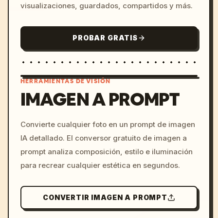
visualizaciones, guardados, compartidos y más.
PROBAR GRATIS
HERRAMIENTAS DE VISIÓN
IMAGEN A PROMPT
/imagine prompt: cinemati
Convierte cualquier foto en un prompt de imagen
c, cyberpunk sunset, neon
IA detallado. El conversor gratuito de imagen a
colors, 8k --v 6.0
prompt analiza composición, estilo e iluminación
para recrear cualquier estética en segundos.
CONVERTIR IMAGEN A PROMPT