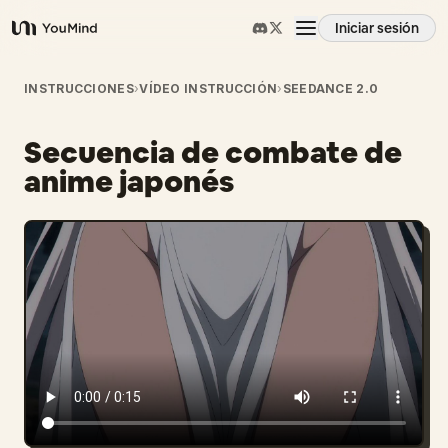
Iniciar sesión
YouMind
Resumen
INSTRUCCIONES
›
VÍDEO INSTRUCCIÓN
›
SEEDANCE 2.0
Secuencia de combate de
Casos de uso
anime japonés
Habilidades
Prompts
Precios
Descargar