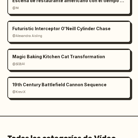
Escena de restaurante americano con el tiempo congelado
@𝐌
Futuristic Interceptor O'Neill Cylinder Chase
@Alexandra Aisling
Magic Baking Kitchen Cat Transformation
@探路AI
19th Century Battlefield Cannon Sequence
@KreviX