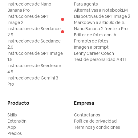
Instrucciones de Nano
Para agents
Banana Pro
Alternativas a NotebookLM
Instrucciones de GPT
Diapositivas de GPT Image 2
Image 2
Markdown a artículo de 𝕏
Instrucciones de Seedance
Nano Banana 2 frente a Pro
2.5
Editor de fotos con IA
Instrucciones de Seedance
Prompts de fotos
2.0
Imagen a prompt
Instrucciones de GPT Image
Lenny Career Coach
1.5
Test de personalidad ABTI
Instrucciones de Seedream
4.5
Instrucciones de Gemini 3
Pro
Producto
Empresa
Skills
Contáctanos
Extensión
Política de privacidad
App
Términos y condiciones
Precios