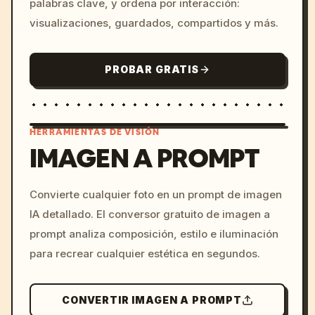
palabras clave, y ordena por interacción:
visualizaciones, guardados, compartidos y más.
PROBAR GRATIS
HERRAMIENTAS DE VISIÓN
IMAGEN A PROMPT
/imagine prompt: cinemati
Convierte cualquier foto en un prompt de imagen
c, cyberpunk sunset, neon
IA detallado. El conversor gratuito de imagen a
colors, 8k --v 6.0
prompt analiza composición, estilo e iluminación
para recrear cualquier estética en segundos.
CONVERTIR IMAGEN A PROMPT