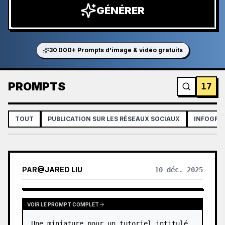
GÉNÉRER
30 000+ Prompts d'image & vidéo gratuits
PROMPTS
17
TOUT
PUBLICATION SUR LES RÉSEAUX SOCIAUX
INFOGRAP
PAR
@
JARED LIU
10 déc. 2025
VOIR LE PROMPT COMPLET
Une miniature pour un tutoriel intitulé 