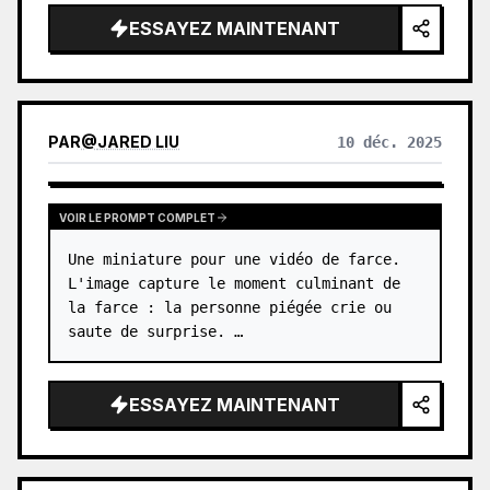
pile de snacks et de boissons colorés 
ESSAYEZ MAINTENANT
provenant de distributeurs automatiques. 
…
PAR
@
JARED LIU
10 déc. 2025
VOIR LE PROMPT COMPLET
Une miniature pour une vidéo de farce. 
L'image capture le moment culminant de 
la farce : la personne piégée crie ou 
saute de surprise. …
ESSAYEZ MAINTENANT