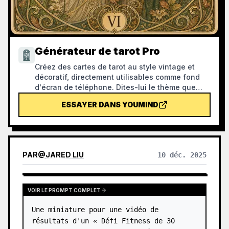
Générateur de tarot Pro
Créez des cartes de tarot au style vintage et
décoratif, directement utilisables comme fond
d'écran de téléphone. Dites-lui le thème que
vous préférez (comme la mythologie nordique,
ESSAYER DANS YOUMIND
une série animée ou un jeu IP) ou quelles cartes
vous voulez tirer, et il générera des cartes de
tarot au style cohérent et aux significations
raffinées. Il prend en charge un jeu complet de
78 cartes, un groupe unique ou une sélection
PAR
@
JARED LIU
10 déc. 2025
personnalisée, avec des visuels détaillés et
élégants, sans effet plastique d'IA. Vous pouvez
également le combiner avec les tâches
planifiées de YouMind pour obtenir
VOIR LE PROMPT COMPLET
automatiquement un tirage de cartes et une
Une miniature pour une vidéo de 
interprétation chaque matin (la configuration de
la tâche planifiée est requise).
résultats d'un « Défi Fitness de 30 