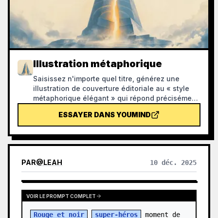
Illustration métaphorique
Saisissez n'importe quel titre, générez une
illustration de couverture éditoriale au « style
métaphorique élégant » qui répond précisément
au titre : texture de peinture en aérosol
ESSAYER DANS YOUMIND
granuleuse, palette discrète composée de bleu
brumeux, de blanc cassé et de touches
chaudes, une seule métaphore visuelle,
beaucoup d'espace blanc, bannière 16:9.
Convient aux actualités, podcasts, articles et
PAR
@
LEAH
10 déc. 2025
newsletters pour illustrer leurs titres.
VOIR LE PROMPT COMPLET
Rouge et noir
super-héros
 moment de 