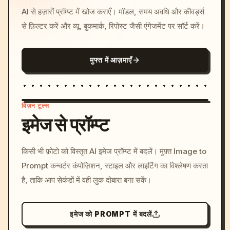
AI से हज़ारों प्रॉम्प्ट में खोज कराएँ। मॉडल, समय अवधि और कीवर्ड्स
से फ़िल्टर करें और व्यू, बुकमार्क, रिपोस्ट जैसी एंगेजमेंट पर सॉर्ट करें।
मुफ्त में आज़माएँ
विज़न टूल्स
इमेज से प्रॉम्प्ट
/imagine prompt: cinemati
किसी भी फ़ोटो को विस्तृत AI इमेज प्रॉम्प्ट में बदलें। मुफ़्त Image to
c, cyberpunk sunset, neon
Prompt कन्वर्टर कंपोज़िशन, स्टाइल और लाइटिंग का विश्लेषण करता
colors, 8k --v 6.0
है, ताकि आप सेकंडों में वही लुक दोबारा बना सकें।
इमेज को PROMPT में बदलें