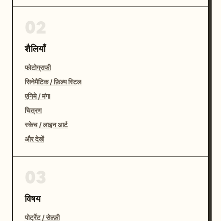
02
शैलियाँ
फोटोग्राफी
सिनेमैटिक / फ़िल्म स्टिल
एनिमे / मंगा
चित्रण
स्केच / लाइन आर्ट
और देखें
03
विषय
पोर्ट्रेट / सेल्फ़ी