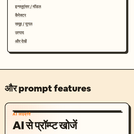
इन्फ्लुएंसर / मॉडल
कैरेक्टर
समूह / युगल
उत्पाद
और देखें
और prompt features
AI लाइब्रेरी
AI से प्रॉम्प्ट खोजें