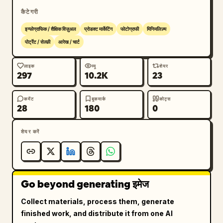
कैटेगरी
इन्फोग्राफिक / शैक्षिक विज़ुअल
प्रोडक्ट मार्केटिंग
फोटोग्राफी
मिनिमलिज़्म
पोर्ट्रेट / सेल्फ़ी
आरेख / चार्ट
लाइक
व्यू
शेयर
297
10.2K
23
कमेंट
बुकमार्क
कोट्स
28
180
0
शेयर करें
Go beyond generating इमेज
Collect materials, process them, generate
finished work, and distribute it from one AI