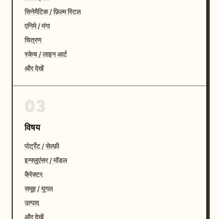
सिनेमैटिक / फ़िल्म स्टिल
एनिमे / मंगा
चित्रण
स्केच / लाइन आर्ट
और देखें
03
विषय
पोर्ट्रेट / सेल्फ़ी
इन्फ्लुएंसर / मॉडल
कैरेक्टर
समूह / युगल
उत्पाद
और देखें