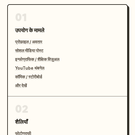
01
उपयोग के मामले
प्रोफ़ाइल / अवतार
सोशल मीडिया पोस्ट
इन्फोग्राफिक / शैक्षिक विज़ुअल
YouTube थंबनेल
कॉमिक / स्टोरीबोर्ड
और देखें
02
शैलियाँ
फोटोग्राफी