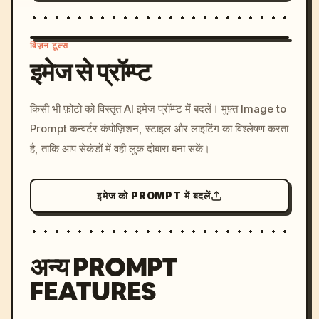
विज़न टूल्स
इमेज से प्रॉम्प्ट
/imagine prompt: cinemati
किसी भी फ़ोटो को विस्तृत AI इमेज प्रॉम्प्ट में बदलें। मुफ़्त Image to
c, cyberpunk sunset, neon
Prompt कन्वर्टर कंपोज़िशन, स्टाइल और लाइटिंग का विश्लेषण करता
colors, 8k --v 6.0
है, ताकि आप सेकंडों में वही लुक दोबारा बना सकें।
इमेज को PROMPT में बदलें
अन्य PROMPT
FEATURES