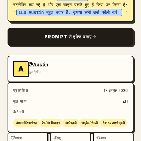
स्ट्रीमिंग कर रहे हैं और एक साइन पकड़े हुए हैं जिस पर लिखा है: 
ब्लॉग
"
CEO Austin बहुत उदार हैं, कृपया सभी उन्हें फॉलो करें।
 "
अपडेट
PROMPT से इमेज बनाएं
@Austin
A
मूल देखें
प्रकाशित
17 अप्रैल 2026
मूल भाषा
ZH
कैटेगरी
सोशल मीडिया पोस्ट
ऐप / वेब डिज़ाइन
फोटोग्राफी
पोर्ट्रेट / सेल्फ़ी
टेक्स्ट / टाइपोग्राफी
लाइक
व्यू
शेयर