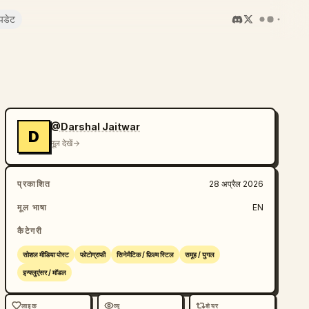
पडेट
@Darshal Jaitwar
D
मूल देखें
प्रकाशित
28 अप्रैल 2026
मूल भाषा
EN
कैटेगरी
सोशल मीडिया पोस्ट
फोटोग्राफी
सिनेमैटिक / फ़िल्म स्टिल
समूह / युगल
इन्फ्लुएंसर / मॉडल
लाइक
व्यू
शेयर