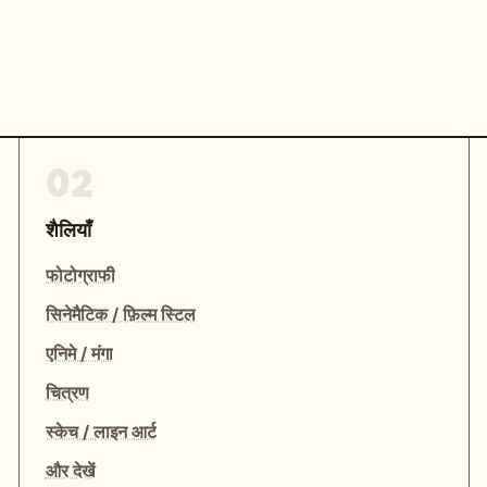
02
शैलियाँ
फोटोग्राफी
सिनेमैटिक / फ़िल्म स्टिल
एनिमे / मंगा
चित्रण
स्केच / लाइन आर्ट
और देखें