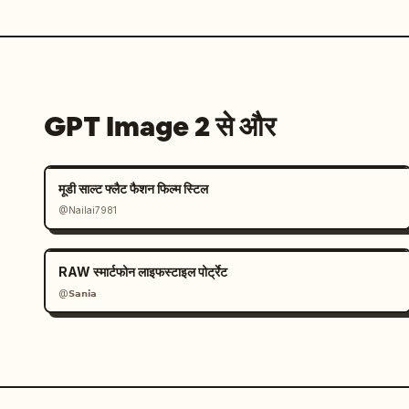
GPT Image 2 से और
मूडी साल्ट फ्लैट फैशन फिल्म स्टिल
@Nailai7981
RAW स्मार्टफोन लाइफस्टाइल पोर्ट्रेट
@𝗦𝗮𝗻𝗶𝗮