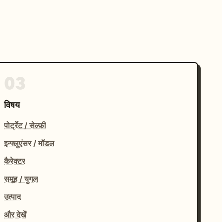
03
विषय
पोर्ट्रेट / सेल्फ़ी
इन्फ्लुएंसर / मॉडल
कैरेक्टर
समूह / युगल
उत्पाद
और देखें