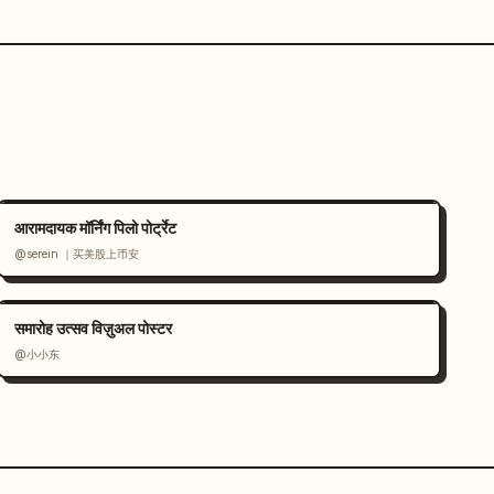
आरामदायक मॉर्निंग पिलो पोर्ट्रेट
@serein ｜买美股上币安
समारोह उत्सव विज़ुअल पोस्टर
@小小东