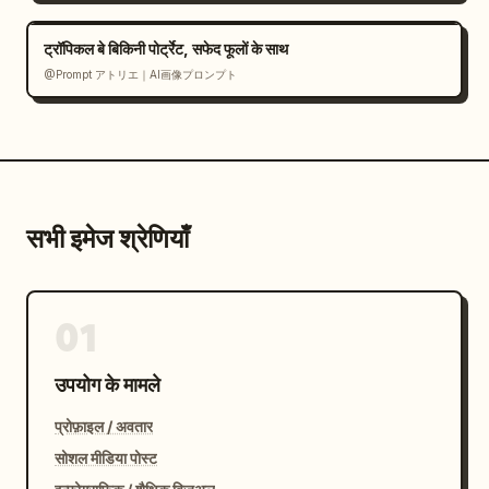
ट्रॉपिकल बे बिकिनी पोर्ट्रेट, सफेद फूलों के साथ
@Prompt アトリエ｜AI画像プロンプト
सभी इमेज श्रेणियाँ
01
उपयोग के मामले
प्रोफ़ाइल / अवतार
सोशल मीडिया पोस्ट