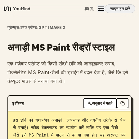
साइन इन करें
YouMind
अवलोकन
प्रॉम्प्ट्स
›
इमेज प्रॉम्प्ट
›
GPT IMAGE 2
अनाड़ी MS Paint रीड्रॉ स्टाइल
उपयोग के मामले
एक मज़ेदार प्रॉम्प्ट जो किसी संदर्भ छवि को जानबूझकर खराब,
कौशल
पिक्सेलेटेड MS Paint-शैली की ड्राइंग में बदल देता है, जैसे कि इसे
कंप्यूटर माउस से बनाया गया हो।
प्रॉम्प्ट
प्रॉम्प्ट
अनुवाद से पहले
मूल्य निर्धारण
इस छवि को यथासंभव अनाड़ी, लापरवाह और दयनीय तरीके से फिर 
डाउनलोड
से बनाएं। सफेद बैकग्राउंड का उपयोग करें ताकि यह ऐसा दिखे 
जैसे इसे MS Paint में माउस से बनाया गया हो। यह अस्पष्ट रूप 