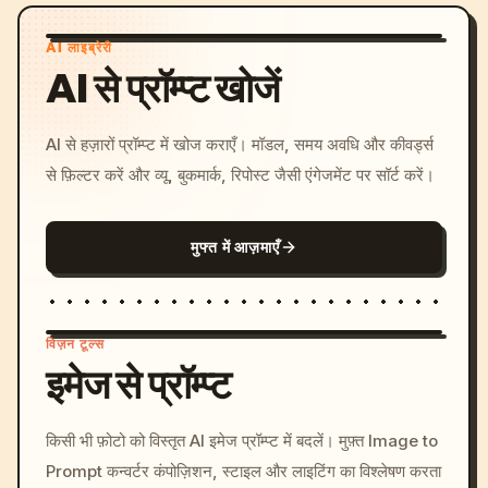
AI लाइब्रेरी
AI से प्रॉम्प्ट खोजें
AI से हज़ारों प्रॉम्प्ट में खोज कराएँ। मॉडल, समय अवधि और कीवर्ड्स
से फ़िल्टर करें और व्यू, बुकमार्क, रिपोस्ट जैसी एंगेजमेंट पर सॉर्ट करें।
मुफ्त में आज़माएँ
विज़न टूल्स
इमेज से प्रॉम्प्ट
/imagine prompt: cinemati
किसी भी फ़ोटो को विस्तृत AI इमेज प्रॉम्प्ट में बदलें। मुफ़्त Image to
c, cyberpunk sunset, neon
Prompt कन्वर्टर कंपोज़िशन, स्टाइल और लाइटिंग का विश्लेषण करता
colors, 8k --v 6.0