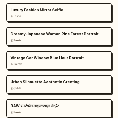
Luxury Fashion Mirror Selfie
@Eesha
Dreamy Japanese Woman Pine Forest Portrait
@𝗦𝗮𝗻𝗶𝗮
Vintage Car Window Blue Hour Portrait
@Sairah
Urban Silhouette Aesthetic Greeting
@小小东
RAW स्मार्टफोन लाइफस्टाइल पोर्ट्रेट
@𝗦𝗮𝗻𝗶𝗮