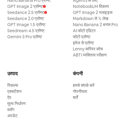
Nano Banana Pro प्रॉम्प्ट
Agents के लिए
GPT Image 2 प्रॉम्प्ट
NotebookLM विकल्प
Seedance 2.5 प्रॉम्प्ट
GPT Image 2 स्लाइड्स
Seedance 2.0 प्रॉम्प्ट
Markdown से 𝕏 लेख
GPT Image 1.5 प्रॉम्प्ट
Nano Banana 2 बनाम Pro
Seedream 4.5 प्रॉम्प्ट
AI फोटो एडिटर
Gemini 3 Pro प्रॉम्प्ट
फोटो प्रॉम्प्ट
इमेज से प्रॉम्प्ट
Lenny करियर कोच
ABTI व्यक्तित्व परीक्षण
उत्पाद
कंपनी
स्किल्स
हमसे संपर्क करें
एक्सटेंशन
गोपनीयता
ऐप
शर्तें
मूल्य निर्धारण
ब्लॉग
अपडेट