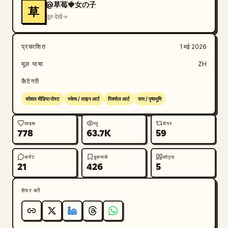
@草莓🍓女の子
草
मूल देखें
प्रकाशित
1 मई 2026
मूल भाषा
ZH
कैटेगरी
सोशल मीडिया पोस्ट
स्केच / लाइन आर्ट
पिक्सेल आर्ट
सार / पृष्ठभूमि
लाइक
व्यू
शेयर
778
63.7K
59
कमेंट
बुकमार्क
कोट्स
21
426
5
शेयर करें