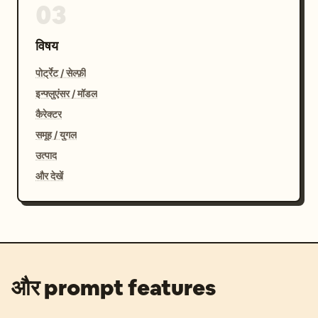
03
विषय
पोर्ट्रेट / सेल्फ़ी
इन्फ्लुएंसर / मॉडल
कैरेक्टर
समूह / युगल
उत्पाद
और देखें
और prompt features