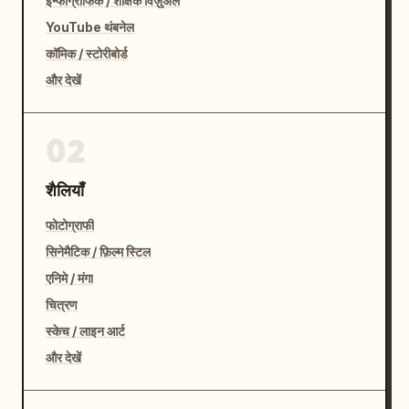
इन्फोग्राफिक / शैक्षिक विज़ुअल
YouTube थंबनेल
कॉमिक / स्टोरीबोर्ड
और देखें
02
शैलियाँ
फोटोग्राफी
सिनेमैटिक / फ़िल्म स्टिल
एनिमे / मंगा
चित्रण
स्केच / लाइन आर्ट
और देखें