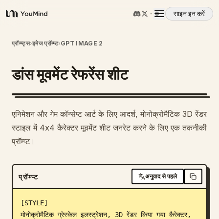
साइन इन करें
YouMind
अवलोकन
प्रॉम्प्ट्स
›
इमेज प्रॉम्प्ट
›
GPT IMAGE 2
डांस मूवमेंट रेफरेंस शीट
उपयोग के मामले
कौशल
एनिमेशन और गेम कॉन्सेप्ट आर्ट के लिए आदर्श, मोनोक्रोमैटिक 3D रेंडर
स्टाइल में 4x4 कैरेक्टर मूवमेंट शीट जनरेट करने के लिए एक तकनीकी
प्रॉम्प्ट
प्रॉम्प्ट।
मूल्य निर्धारण
प्रॉम्प्ट
अनुवाद से पहले
डाउनलोड
[STYLE]

मोनोक्रोमैटिक ग्रेस्केल इलस्ट्रेशन, 3D रेंडर किया गया कैरेक्टर, 