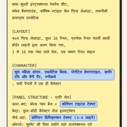
साफ-सुथरी इंस्ट्रक्शनल रेफरेंस शीट, 

ब्लॉग
सफेद बैकग्राउंड, कॉमिक-स्टाइल सेल ग्रिड लेआउट, तकनीकी 
डायग्राम एस्थेटिक

अपडेट
[LAYOUT]

4x4 ग्रिड लेआउट, कुल 16 पैनल, प्रत्येक पैनल पतली काली 
बॉर्डर लाइनों द्वारा अलग किया गया, 

1 से 16 तक नंबर वाले सेल, एक समान पैनल साइज

युवा महिला डांसर, एथलेटिक बिल्ड, पोनीटेल हेयरस्टाइल, क्रॉप 
टॉप और बैगी पैंट, स्नीकर्स
, सभी पैनलों में एक ही कैरेक्टर

[PANEL STRUCTURE - प्रति सेल]

ऊपर-बाएं: बोल्ड नंबर बैज + 
कोरियन टाइटल टेक्स्ट
केंद्र: फुल-बॉडी कैरेक्टर पोज़ इलस्ट्रेशन

नीचे-बाएं: 
कोरियन डिस्क्रिप्शन टेक्स्ट (3-4 लाइनें)
ओवरले: मूवमेंट की दिशा दर्शाने वाले डायरेक्शनल एरो
