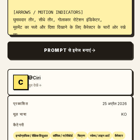
[ARROWS / MOTION INDICATORS]

घुमावदार तीर, सीधे तीर, गोलाकार रोटेशन इंडिकेटर, 

मूवमेंट का फ्लो और दिशा दिखाने के लिए कैरेक्टर के चारों ओर रखे 
गए

[RENDERING STYLE]

PROMPT से इमेज बनाएं
हाई डिटेल 3D स्कल्प्ट स्टाइल, सॉफ्ट स्टूडियो लाइटिंग, हल्की 
परछाइयां, 

कोई रंग नहीं, ग्रेस्केल शेडिंग, साफ लाइनवर्क, गेम कॉन्सेप्ट आर्ट 
@Ciri
क्वालिटी

C
मूल देखें
[NEGATIVE]

कोई बैकग्राउंड सीनरी नहीं, कोई कलर टोन नहीं, कोई अतिरिक्त 
प्रकाशित
25 अप्रैल 2026
कैरेक्टर नहीं, 

मूल भाषा
KO
कोई अव्यवस्थित बैकग्राउंड नहीं
कैटेगरी
इन्फोग्राफिक / शैक्षिक विज़ुअल
कॉमिक / स्टोरीबोर्ड
चित्रण
स्केच / लाइन आर्ट
कैरेक्टर