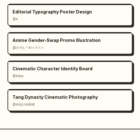
Editorial Typography Poster Design
@K
Anime Gender-Swap Promo Illustration
@のぞむ＊AIイラスト
Cinematic Character Identity Board
@Kōda
Tang Dynasty Cinematic Photography
@AI设计钟师傅