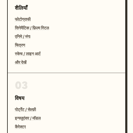
शैलियाँ
फोटोग्राफी
सिनेमैटिक / फ़िल्म स्टिल
एनिमे / मंगा
चित्रण
स्केच / लाइन आर्ट
और देखें
03
विषय
पोर्ट्रेट / सेल्फ़ी
इन्फ्लुएंसर / मॉडल
कैरेक्टर