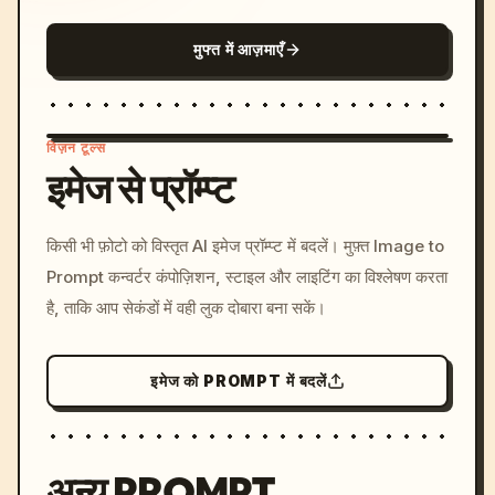
मुफ्त में आज़माएँ
विज़न टूल्स
इमेज से प्रॉम्प्ट
/imagine prompt: cinemati
किसी भी फ़ोटो को विस्तृत AI इमेज प्रॉम्प्ट में बदलें। मुफ़्त Image to
c, cyberpunk sunset, neon
Prompt कन्वर्टर कंपोज़िशन, स्टाइल और लाइटिंग का विश्लेषण करता
colors, 8k --v 6.0
है, ताकि आप सेकंडों में वही लुक दोबारा बना सकें।
इमेज को PROMPT में बदलें
अन्य PROMPT