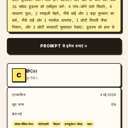
16 सफ़ेद डूडल्स को एकीकृत करें: 4 पांच-कोने वाले सितारे, 4 
साधारण फूल, 2 स्माइली चेहरे, नीचे बाईं ओर 1 बड़ा मुस्कान का 
कर्व, नीचे दाईं ओर 1 स्पार्कल डायमंड, 1 छोटी तितली जैसा 
निशान, और 3 छोटी सजावटी घुमावदार रेखाएं। डूडल्स को हाथ से 
बने, पतले, चाक जैसे सफ़ेद रखें, जो स्वाभाविक रूप से ऐसे दिखें 
जैसे हवा में तैर रहे हों। लाइटिंग उज्ज्वल प्राकृतिक दिन के उजाले 
PROMPT से इमेज बनाएं
वाली हो जिसमें सॉफ्ट ओवरएक्सपोज़्ड हाइलाइट्स, सपनों जैसी 
चमक, ब्लूम इफ़ेक्ट, पेस्टल फ़िल्म टोन, कम कंट्रास्ट, स्मूथ 
हाइलाइट रोल-ऑफ़, हवादार साफ़ नेगेटिव स्पेस, और फ़िरोज़ी, 
स्काई ब्लू, सॉफ्ट व्हाइट, पेस्टल पिंक, पेस्टल येलो, और वार्म 
@Ciri
C
क्रीम का कलर पैलेट हो। छवि को शांतिपूर्ण, मनमोहक, अंतरंग, 
मूल देखें
युवा और बेफिक्र बनाएं, जिसमें विषय और वाहन का विवरण स्पष्ट 
और यथार्थवादी हो लेकिन पृष्ठभूमि का वातावरण कोमल हो।
प्रकाशित
4 मई 2026
मूल भाषा
EN
कैटेगरी
सोशल मीडिया पोस्ट
फोटोग्राफी
चित्रण
इन्फ्लुएंसर / मॉडल
वाहन