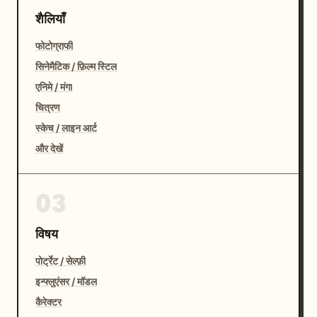
शैलियाँ
फोटोग्राफी
सिनेमैटिक / फ़िल्म स्टिल
एनिमे / मंगा
चित्रण
स्केच / लाइन आर्ट
और देखें
03
विषय
पोर्ट्रेट / सेल्फ़ी
इन्फ्लुएंसर / मॉडल
कैरेक्टर