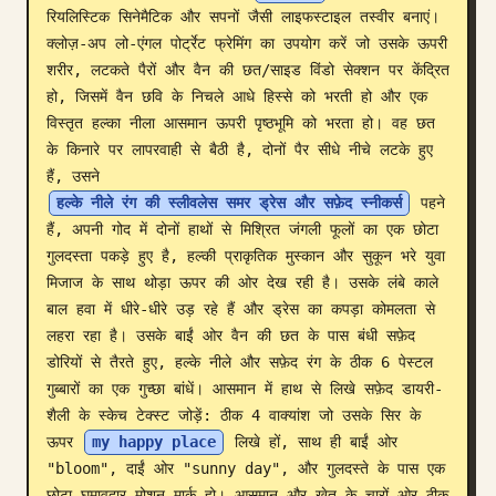
रियलिस्टिक सिनेमैटिक और सपनों जैसी लाइफस्टाइल तस्वीर बनाएं। 
ब्लॉग
क्लोज़-अप लो-एंगल पोर्ट्रेट फ्रेमिंग का उपयोग करें जो उसके ऊपरी 
शरीर, लटकते पैरों और वैन की छत/साइड विंडो सेक्शन पर केंद्रित 
हो, जिसमें वैन छवि के निचले आधे हिस्से को भरती हो और एक 
अपडेट
विस्तृत हल्का नीला आसमान ऊपरी पृष्ठभूमि को भरता हो। वह छत 
के किनारे पर लापरवाही से बैठी है, दोनों पैर सीधे नीचे लटके हुए 
हैं, उसने 
हल्के नीले रंग की स्लीवलेस समर ड्रेस और सफ़ेद स्नीकर्स
 पहने 
हैं, अपनी गोद में दोनों हाथों से मिश्रित जंगली फूलों का एक छोटा 
गुलदस्ता पकड़े हुए है, हल्की प्राकृतिक मुस्कान और सुकून भरे युवा 
मिजाज के साथ थोड़ा ऊपर की ओर देख रही है। उसके लंबे काले 
बाल हवा में धीरे-धीरे उड़ रहे हैं और ड्रेस का कपड़ा कोमलता से 
लहरा रहा है। उसके बाईं ओर वैन की छत के पास बंधी सफ़ेद 
डोरियों से तैरते हुए, हल्के नीले और सफ़ेद रंग के ठीक 6 पेस्टल 
गुब्बारों का एक गुच्छा बांधें। आसमान में हाथ से लिखे सफ़ेद डायरी-
शैली के स्केच टेक्स्ट जोड़ें: ठीक 4 वाक्यांश जो उसके सिर के 
ऊपर 
my happy place
 लिखे हों, साथ ही बाईं ओर 
"bloom", दाईं ओर "sunny day", और गुलदस्ते के पास एक 
छोटा घुमावदार मोशन मार्क हो। आसमान और खेत के चारों ओर ठीक 