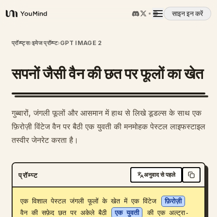
साइन इन करें
YouMind
अवलोकन
प्रॉम्प्ट्स
›
इमेज प्रॉम्प्ट
›
GPT IMAGE 2
सपनों जैसी वैन की छत पर फूलों का खेत
उपयोग के मामले
कौशल
गुब्बारों, जंगली फूलों और आसमान में हाथ से लिखे डूडल्स के साथ एक
फ़िरोज़ी विंटेज वैन पर बैठी एक युवती की मनमोहक पेस्टल लाइफस्टाइल
प्रॉम्प्ट
तस्वीर जेनरेट करता है।
मूल्य निर्धारण
प्रॉम्प्ट
अनुवाद से पहले
डाउनलोड
एक विशाल पेस्टल जंगली फूलों के खेत में एक विंटेज 
फ़िरोज़ी
वैन की सफ़ेद छत पर अकेले बैठी 
एक युवती
 की एक अल्ट्रा-