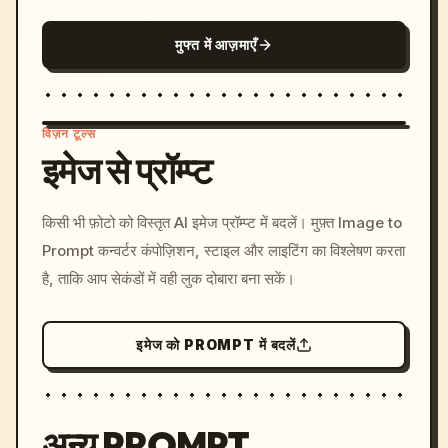
मुफ्त में आज़माएँ
विज़न टूल्स
इमेज से प्रॉम्प्ट
/imagine prompt: cinemati
किसी भी फ़ोटो को विस्तृत AI इमेज प्रॉम्प्ट में बदलें। मुफ़्त Image to
c, cyberpunk sunset, neon
Prompt कन्वर्टर कंपोज़िशन, स्टाइल और लाइटिंग का विश्लेषण करता
colors, 8k --v 6.0
है, ताकि आप सेकंडों में वही लुक दोबारा बना सकें।
इमेज को PROMPT में बदलें
अन्य PROMPT