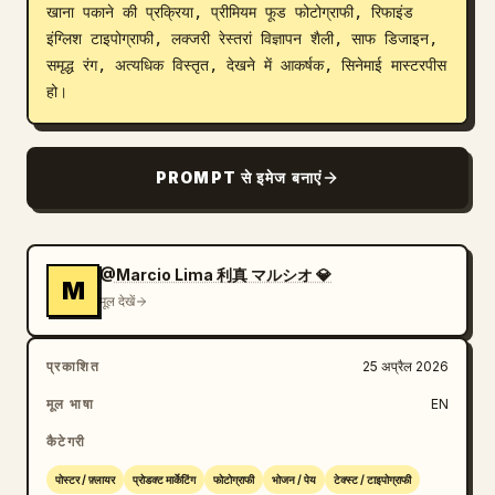
खाना पकाने की प्रक्रिया, प्रीमियम फूड फोटोग्राफी, रिफाइंड 
ब्लॉग
इंग्लिश टाइपोग्राफी, लक्जरी रेस्तरां विज्ञापन शैली, साफ डिजाइन, 
समृद्ध रंग, अत्यधिक विस्तृत, देखने में आकर्षक, सिनेमाई मास्टरपीस 
हो।
अपडेट
PROMPT से इमेज बनाएं
@Marcio Lima 利真 マルシオ 💎
M
मूल देखें
प्रकाशित
25 अप्रैल 2026
मूल भाषा
EN
कैटेगरी
पोस्टर / फ़्लायर
प्रोडक्ट मार्केटिंग
फोटोग्राफी
भोजन / पेय
टेक्स्ट / टाइपोग्राफी