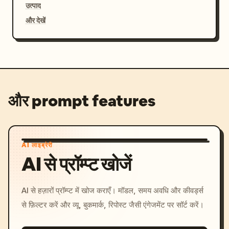
उत्पाद
और देखें
और prompt features
AI लाइब्रेरी
AI से प्रॉम्प्ट खोजें
AI से हज़ारों प्रॉम्प्ट में खोज कराएँ। मॉडल, समय अवधि और कीवर्ड्स
से फ़िल्टर करें और व्यू, बुकमार्क, रिपोस्ट जैसी एंगेजमेंट पर सॉर्ट करें।