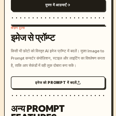
मुफ्त में आज़माएँ
विज़न टूल्स
इमेज से प्रॉम्प्ट
/imagine prompt: cinemati
किसी भी फ़ोटो को विस्तृत AI इमेज प्रॉम्प्ट में बदलें। मुफ़्त Image to
c, cyberpunk sunset, neon
Prompt कन्वर्टर कंपोज़िशन, स्टाइल और लाइटिंग का विश्लेषण करता
colors, 8k --v 6.0
है, ताकि आप सेकंडों में वही लुक दोबारा बना सकें।
इमेज को PROMPT में बदलें
अन्य PROMPT