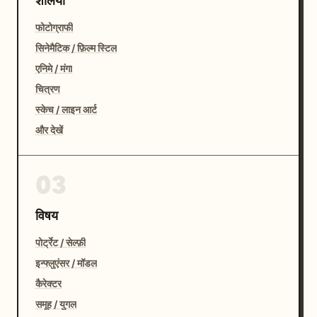
शैलियाँ
फोटोग्राफी
सिनेमैटिक / फ़िल्म स्टिल
एनिमे / मंगा
चित्रण
स्केच / लाइन आर्ट
और देखें
03
विषय
पोर्ट्रेट / सेल्फ़ी
इन्फ्लुएंसर / मॉडल
कैरेक्टर
समूह / युगल