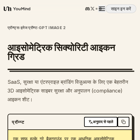
साइन इन करें
YouMind
अवलोकन
प्रॉम्प्ट्स
›
इमेज प्रॉम्प्ट
›
GPT IMAGE 2
आइसोमेट्रिक सिक्योरिटी आइकन
उपयोग के मामले
ग्रिड
कौशल
SaaS, सुरक्षा या एंटरप्राइज़ ब्रांडिंग विज़ुअल्स के लिए एक बेहतरीन
प्रॉम्प्ट
3D आइसोमेट्रिक साइबर सुरक्षा और अनुपालन (compliance)
आइकन शीट।
मूल्य निर्धारण
प्रॉम्प्ट
अनुवाद से पहले
डाउनलोड
एक साफ हल्के ग्रे बैकग्राउंड पर एक आधुनिक आइसोमेट्रिक 