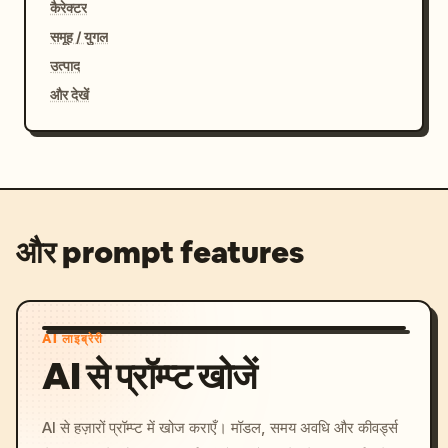
कैरेक्टर
समूह / युगल
उत्पाद
और देखें
और prompt features
AI लाइब्रेरी
AI से प्रॉम्प्ट खोजें
AI से हज़ारों प्रॉम्प्ट में खोज कराएँ। मॉडल, समय अवधि और कीवर्ड्स