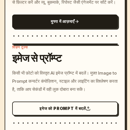
से फ़िल्टर करें और व्यू, बुकमार्क, रिपोस्ट जैसी एंगेजमेंट पर सॉर्ट करें।
मुफ्त में आज़माएँ
विज़न टूल्स
इमेज से प्रॉम्प्ट
/imagine prompt: cinemati
किसी भी फ़ोटो को विस्तृत AI इमेज प्रॉम्प्ट में बदलें। मुफ़्त Image to
c, cyberpunk sunset, neon
Prompt कन्वर्टर कंपोज़िशन, स्टाइल और लाइटिंग का विश्लेषण करता
colors, 8k --v 6.0
है, ताकि आप सेकंडों में वही लुक दोबारा बना सकें।
इमेज को PROMPT में बदलें