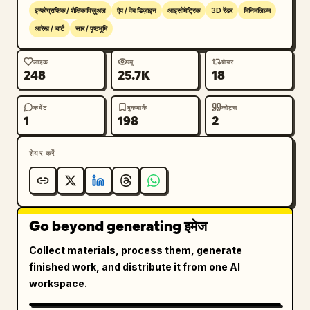
इन्फोग्राफिक / शैक्षिक विज़ुअल
ऐप / वेब डिज़ाइन
आइसोमेट्रिक
3D रेंडर
मिनिमलिज़्म
आरेख / चार्ट
सार / पृष्ठभूमि
लाइक
व्यू
शेयर
248
25.7K
18
कमेंट
बुकमार्क
कोट्स
1
198
2
शेयर करें
Go beyond generating इमेज
Collect materials, process them, generate
finished work, and distribute it from one AI
workspace.