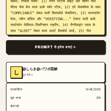
संकेत; निचली पंक्ति: 11) रंगीन स्टेटस लाइट और सामने नीले 
शील्ड चेक बैज वाला डार्क सर्वर स्टैक, 12) हरे चेकबॉक्स के साथ 
“COMPLIANCE” लेबल वाली क्लिपबोर्ड चेकलिस्ट, 13) वायरफ्रेम 
फेस, स्कैन ब्रैकेट और “VERIFYING...” टेक्स्ट वाली डार्क 
स्मार्टफोन फेशियल-रिकग्निशन स्क्रीन, 14) मैग्नीफाइंग ग्लास के 
साथ “ALERT” लेबल वाला अलर्ट डैशबोर्ड कार्ड, 15) गोल 
कॉम्बिनेशन डायल वाला ग्रे सेफ/वॉल्ट बॉक्स, जिसके बगल में ग्रे 
लाइनों और हरे चेक मार्क वाला “POLICY” लेबल लगा सफेद नीति 
PROMPT से इमेज बनाएं
दस्तावेज़ हो। सभी आइकन को आइसोमेट्रिक परिप्रेक्ष्य, मिनिएचर 
ऑब्जेक्ट स्केल, पॉलिश्ड SaaS/सुरक्षा ब्रांडिंग स्टाइल, स्पष्ट 
किनारों, एम्बिएंट ऑक्लूज़न और सूक्ष्म कॉन्टैक्ट शैडो में एक समान 
रखें। टेक्स्ट न्यूनतम और केवल निर्दिष्ट स्थानों पर ही पठनीय होना 
@しらき@パワポ図解
し
चाहिए। थीम कस्टमाइज़ेशन: 
security and compliance
मूल देखें
; प्राथमिक रंग कस्टमाइज़ेशन: 
deep blue
; बैकग्राउंड 
कस्टमाइज़ेशन: 
light gray
.
प्रकाशित
14 मई 2026
मूल भाषा
EN
कैटेगरी