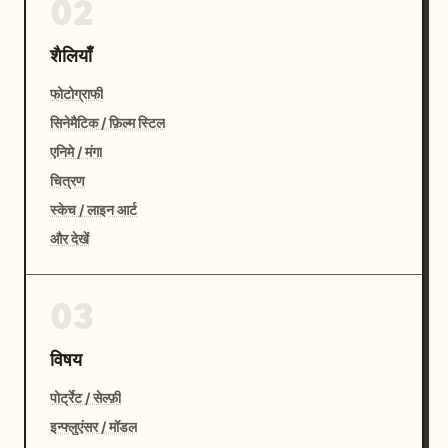
02
शैलियाँ
फोटोग्राफी
सिनेमैटिक / फ़िल्म स्टिल
एनिमे / मंगा
चित्रण
स्केच / लाइन आर्ट
और देखें
03
विषय
पोर्ट्रेट / सेल्फ़ी
इन्फ्लुएंसर / मॉडल