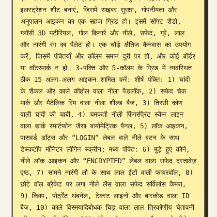
इलस्ट्रेशन शीट बनाएं, जिसमें साइबर सुरक्षा, गोपनीयता और 
ब्लॉग
अनुपालन आइकन का एक सहज ग्रिड हो। इसमें सॉफ्ट शैडो, 
ग्लॉसी 3D मटीरियल, गोल किनारे और नीले, सफेद, ग्रे, लाल 
अपडेट
और नारंगी रंग का पैलेट हो। एक चौड़े क्षैतिज कैनवास का उपयोग 
करें, जिसमें पंक्तियाँ और कॉलम समान दूरी पर हों, और कोई बॉर्डर 
या वॉटरमार्क न हो। 3-पंक्ति और 5-कॉलम के ग्रिड में व्यवस्थित 
ठीक 15 अलग-अलग आइकन शामिल करें: शीर्ष पंक्ति: 1) चांदी 
के शैकल और काले कीहोल वाला नीला पैडलॉक, 2) सफेद चेक 
मार्क और मैटेलिक रिम वाला नीला शील्ड बैज, 3) तिरछी कोण 
वाली चांदी की चाबी, 4) चमकती नीली फिंगरप्रिंट स्कैन लाइन 
वाला डार्क स्मार्टफोन जैसा बायोमेट्रिक पैनल, 5) लॉक आइकन, 
पासवर्ड डॉट्स और “LOGIN” लेबल वाले नीले बटन के साथ 
डेस्कटॉप मॉनिटर लॉगिन स्क्रीन; मध्य पंक्ति: 6) मुड़े हुए कोने, 
नीले लॉक आइकन और “ENCRYPTED” लेबल वाला सफेद दस्तावेज़ 
पृष्ठ, 7) सामने नारंगी लौ के साथ लाल ईंटों वाली फायरवॉल, 8) 
छोटे वॉल ब्रैकेट पर लगा नीले लेंस वाला सफेद सर्विलांस कैमरा, 
9) क्लिप, पोर्ट्रेट थंबनेल, टेक्स्ट लाइनों और बारकोड वाला ID 
बैज, 10) काले विस्मयादिबोधक चिह्न वाला लाल त्रिकोणीय चेतावनी 