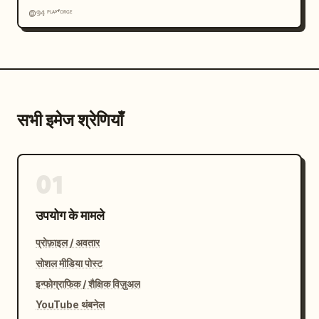
@𝟡𝟜 ᴾᴸᴬʸᶠᴼᴿᴳᴱ
सभी इमेज श्रेणियाँ
01
उपयोग के मामले
प्रोफ़ाइल / अवतार
सोशल मीडिया पोस्ट
इन्फोग्राफिक / शैक्षिक विज़ुअल
YouTube थंबनेल