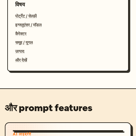
विषय
पोर्ट्रेट / सेल्फ़ी
इन्फ्लुएंसर / मॉडल
कैरेक्टर
समूह / युगल
उत्पाद
और देखें
और prompt features
AI लाइब्रेरी