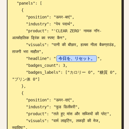
  "panels": [

ब्लॉग
    {

      "position": "ऊपर-बाएं",

      "industry": "पेय पदार्थ",

अपडेट
      "product": "'CLEAR ZERO' नामक नॉन-
अल्कोहलिक ड्रिंक का स्पष्ट कैन",

      "visuals": "पानी की बौछार, हल्का नीला बैकग्राउंड, 
ताजगी भरा माहौल",

      "headline": "
今日を、リセット。
",

      "badges_count": 3,

      "badges_labels": ["カロリー 0", "糖質 0", 
"プリン体 0"]

    },

    {

      "position": "ऊपर-दाएं",

      "industry": "फूड डिलीवरी",

      "product": "तले हुए मांस और सब्जियों की प्लेट",

      "visuals": "वार्म लाइटिंग, लकड़ी की मेज, 
स्वादिष्ट",
