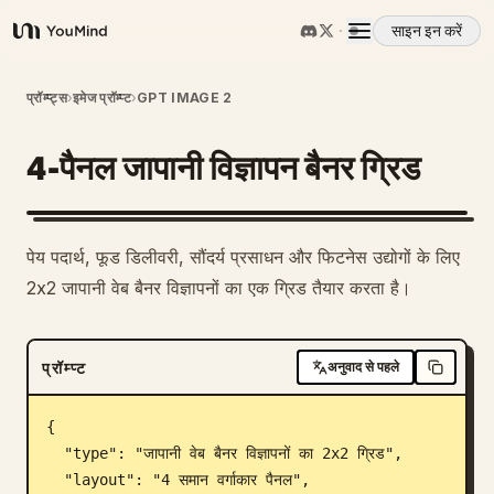
साइन इन करें
YouMind
अवलोकन
प्रॉम्प्ट्स
›
इमेज प्रॉम्प्ट
›
GPT IMAGE 2
4-पैनल जापानी विज्ञापन बैनर ग्रिड
उपयोग के मामले
कौशल
1
पेय पदार्थ, फूड डिलीवरी, सौंदर्य प्रसाधन और फिटनेस उद्योगों के लिए
2x2 जापानी वेब बैनर विज्ञापनों का एक ग्रिड तैयार करता है।
प्रॉम्प्ट
प्रॉम्प्ट
अनुवाद से पहले
मूल्य निर्धारण
{

डाउनलोड
  "type": "जापानी वेब बैनर विज्ञापनों का 2x2 ग्रिड",

  "layout": "4 समान वर्गाकार पैनल",
