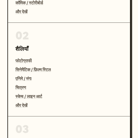
कॉमिक / स्टोरीबोर्ड
और देखें
02
शैलियाँ
फोटोग्राफी
सिनेमैटिक / फ़िल्म स्टिल
एनिमे / मंगा
चित्रण
स्केच / लाइन आर्ट
और देखें
03