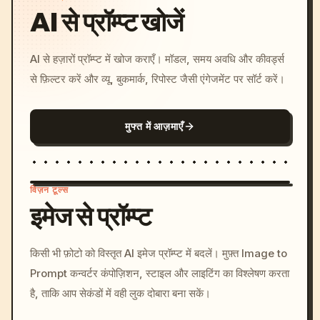
AI से प्रॉम्प्ट खोजें
AI से हज़ारों प्रॉम्प्ट में खोज कराएँ। मॉडल, समय अवधि और कीवर्ड्स
से फ़िल्टर करें और व्यू, बुकमार्क, रिपोस्ट जैसी एंगेजमेंट पर सॉर्ट करें।
मुफ्त में आज़माएँ
विज़न टूल्स
इमेज से प्रॉम्प्ट
/imagine prompt: cinemati
किसी भी फ़ोटो को विस्तृत AI इमेज प्रॉम्प्ट में बदलें। मुफ़्त Image to
c, cyberpunk sunset, neon
Prompt कन्वर्टर कंपोज़िशन, स्टाइल और लाइटिंग का विश्लेषण करता
colors, 8k --v 6.0
है, ताकि आप सेकंडों में वही लुक दोबारा बना सकें।