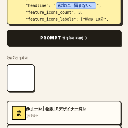
      "headline": "
献立に、悩まない。
",

      "feature_icons_count": 3,

      "feature_icons_labels": ["時短 10分", 
"管理栄養士監修", "送料無料"],

      "cta_button": "अभी शुरू करें ->"

PROMPT से इमेज बनाएं
    },

    {

      "position": "नीचे-बाएं",

रेफरेंस इमेज
      "industry": "सौंदर्य प्रसाधन",

      "product": "'LUMIÈRE' नामक स्किनकेयर सीरम 
की बोतल",

      "visuals": "चमकती त्वचा और बंद आंखों वाली 
महिला, प्रिज्मेटिक लाइट इफेक्ट्स, हल्का बैंगनी बैकग्राउंड",

      "headline": "
肌が、目覚める。
",

      "badges_count": 3,

      "badges_labels": ["無添加", "日本製", "敏
@まーや | 物販LPデザイナー🛒✨
ま
感肌対応"]

मूल देखें
    },
