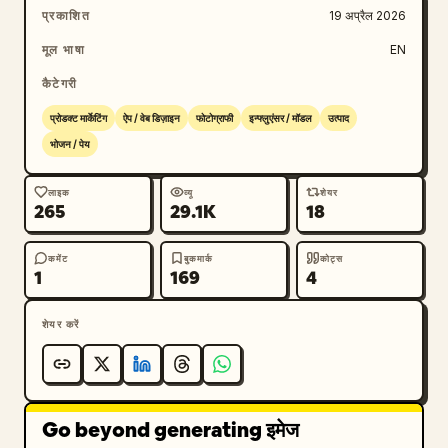
    {

प्रकाशित
19 अप्रैल 2026
      "position": "नीचे-दाएं",

मूल भाषा
EN
      "industry": "फिटनेस",

      "product": "'MOVE' नामक पर्सनल जिम",

कैटेगरी
      "visuals": "ट्रेडमिल पर दौड़ती महिला, अंधेरा जिम 
प्रोडक्ट मार्केटिंग
ऐप / वेब डिज़ाइन
फोटोग्राफी
इन्फ्लुएंसर / मॉडल
उत्पाद
सेटिंग, स्पोर्टी",

भोजन / पेय
      "headline": "
私を、アップデートする場所。
",

लाइक
व्यू
शेयर
      "pricing": "मासिक 
6,980
 येन~",

265
29.1K
18
      "feature_hexagons_count": 3,

      "feature_hexagons_labels": ["24時間営
कमेंट
बुकमार्क
कोट्स
業", "全国120店舗以上", "充実のサポート"],

1
169
4
      "cta_button": "मुफ्त ट्रायल बुक करें ->"

    }

शेयर करें
  ]

}
Go beyond generating इमेज