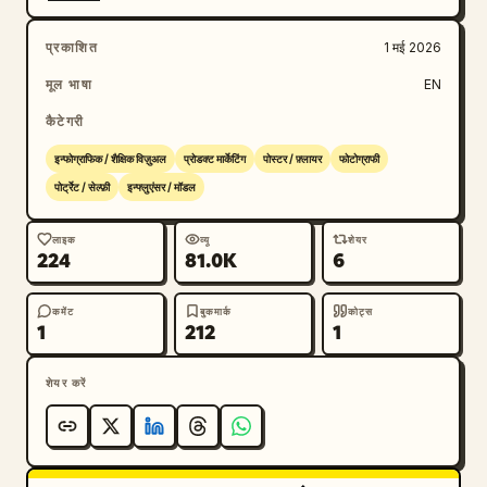
प्रकाशित
1 मई 2026
मूल भाषा
EN
कैटेगरी
इन्फोग्राफिक / शैक्षिक विज़ुअल
प्रोडक्ट मार्केटिंग
पोस्टर / फ़्लायर
फोटोग्राफी
पोर्ट्रेट / सेल्फ़ी
इन्फ्लुएंसर / मॉडल
लाइक
व्यू
शेयर
224
81.0K
6
कमेंट
बुकमार्क
कोट्स
1
212
1
शेयर करें