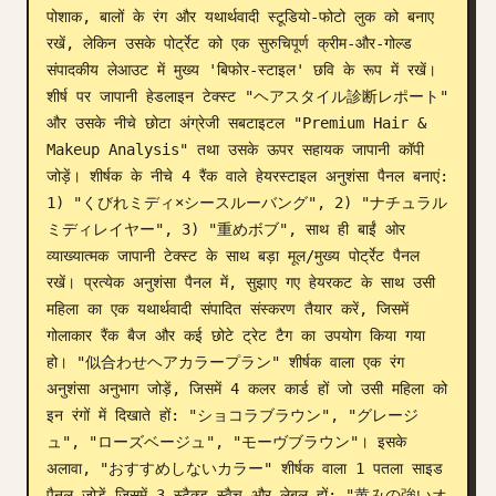
पोशाक, बालों के रंग और यथार्थवादी स्टूडियो-फोटो लुक को बनाए 
ब्लॉग
रखें, लेकिन उसके पोर्ट्रेट को एक सुरुचिपूर्ण क्रीम-और-गोल्ड 
संपादकीय लेआउट में मुख्य 'बिफोर-स्टाइल' छवि के रूप में रखें। 
शीर्ष पर जापानी हेडलाइन टेक्स्ट "ヘアスタイル診断レポート" 
अपडेट
और उसके नीचे छोटा अंग्रेजी सबटाइटल "Premium Hair & 
Makeup Analysis" तथा उसके ऊपर सहायक जापानी कॉपी 
जोड़ें। शीर्षक के नीचे 4 रैंक वाले हेयरस्टाइल अनुशंसा पैनल बनाएं: 
1) "くびれミディ×シースルーバング", 2) "ナチュラル
ミディレイヤー", 3) "重めボブ", साथ ही बाईं ओर 
व्याख्यात्मक जापानी टेक्स्ट के साथ बड़ा मूल/मुख्य पोर्ट्रेट पैनल 
रखें। प्रत्येक अनुशंसा पैनल में, सुझाए गए हेयरकट के साथ उसी 
महिला का एक यथार्थवादी संपादित संस्करण तैयार करें, जिसमें 
गोलाकार रैंक बैज और कई छोटे ट्रेट टैग का उपयोग किया गया 
हो। "似合わせヘアカラープラン" शीर्षक वाला एक रंग 
अनुशंसा अनुभाग जोड़ें, जिसमें 4 कलर कार्ड हों जो उसी महिला को 
इन रंगों में दिखाते हों: "ショコラブラウン", "グレージ
ュ", "ローズベージュ", "モーヴブラウン"। इसके 
अलावा, "おすすめしないカラー" शीर्षक वाला 1 पतला साइड 
पैनल जोड़ें जिसमें 3 स्टैक्ड स्वैच और लेबल हों: "黄みの強いオ