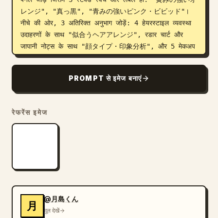
レンジ", "真っ黒", "青みの強いピンク・ビビッド"। 
नीचे की ओर, 3 अतिरिक्त अनुभाग जोड़ें: 4 हेयरस्टाइल व्यवस्था 
उदाहरणों के साथ "似合うヘアアレンジ", रडार चार्ट और 
जापानी नोट्स के साथ "顔タイプ・印象分析", और 5 मेकअप 
आइटम पंक्तियों के साथ "メイクポイント" जिन्हें "ベース", 
"眉", "アイメイク", "チーク", "リップ" के रूप में 
PROMPT से इमेज बनाएं
लेबल किया गया हो। सॉफ्ट लक्जरी सैलून ब्रांडिंग, पतले सुनहरे 
बॉर्डर, गोल सफेद पैनल, सूक्ष्म पुष्प कोणीय आभूषण और एक साफ 
प्रीमियम पत्रिका जैसी संरचना का उपयोग करें।
रेफरेंस इमेज
@月島くん
月
मूल देखें