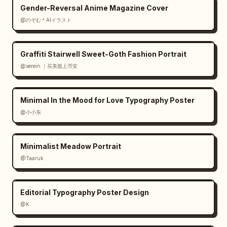
Gender-Reversal Anime Magazine Cover
@のぞむ＊AIイラスト
Graffiti Stairwell Sweet-Goth Fashion Portrait
@serein ｜买美股上币安
Minimal In the Mood for Love Typography Poster
@小小东
Minimalist Meadow Portrait
@Taaruk
Editorial Typography Poster Design
@K