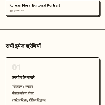
Korean Floral Editorial Portrait
@𝟡𝟜 ᴾᴸᴬʸᶠᴼᴿᴳᴱ
सभी इमेज श्रेणियाँ
01
उपयोग के मामले
प्रोफ़ाइल / अवतार
सोशल मीडिया पोस्ट
इन्फोग्राफिक / शैक्षिक विज़ुअल