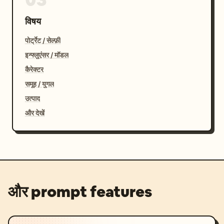
विषय
पोर्ट्रेट / सेल्फ़ी
इन्फ्लुएंसर / मॉडल
कैरेक्टर
समूह / युगल
उत्पाद
और देखें
और prompt features