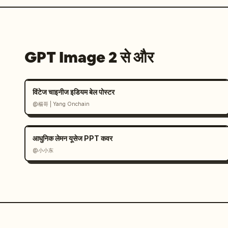
GPT Image 2 से और
विंटेज चाइनीज इडियम बेल पोस्टर
@楊哥 | Yang Onchain
आधुनिक लेमन यूसेज PPT कवर
@小小东