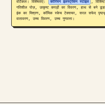
वर्टिकल। विशेषताएं: 
कोरियन इलस्ट्रेशन स्टाइल
, विशिष्ट
गतिशील पोज़, उत्कृष्ट कपड़ों का विवरण, हाथ से बने डूडल 
इंक का मिश्रण, कॉमिक स्केच टेक्सचर, सरल सफेद पृष्ठभूम
वातावरण, उच्च विवरण, उच्च गुणवत्ता।