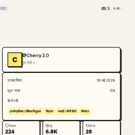
पडेट
@Cherry 2.O
C
मूल देखें
प्रकाशित
16 मई 2026
मूल भाषा
EN
कैटेगरी
इन्फोग्राफिक / शैक्षिक विज़ुअल
चित्रण
स्याही / चीनी शैली
कैरेक्टर
लाइक
व्यू
शेयर
224
6.8K
28