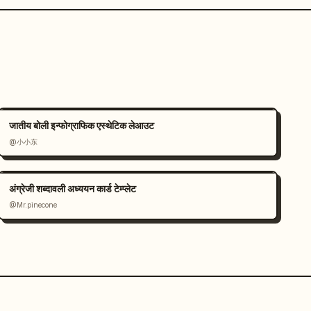
जातीय बोली इन्फोग्राफिक एस्थेटिक लेआउट
@小小东
अंग्रेजी शब्दावली अध्ययन कार्ड टेम्प्लेट
@Mr.pinecone