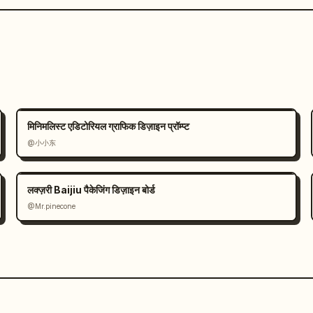
मिनिमलिस्ट एडिटोरियल ग्राफिक डिज़ाइन प्रॉम्प्ट
@小小东
लक्ज़री Baijiu पैकेजिंग डिज़ाइन बोर्ड
@Mr.pinecone