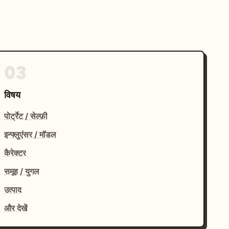
03
विषय
पोर्ट्रेट / सेल्फ़ी
इन्फ्लुएंसर / मॉडल
कैरेक्टर
समूह / युगल
उत्पाद
और देखें