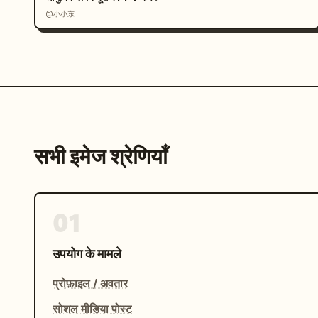
@小小东
सभी इमेज श्रेणियाँ
01
उपयोग के मामले
प्रोफ़ाइल / अवतार
सोशल मीडिया पोस्ट