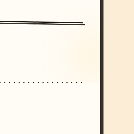
/imagine prompt: cinematic, cyberpunk s
unset, neon colors, 8k --v 6.0