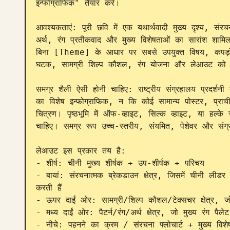
इन्फोग्राफिक" तैयार करें।

आवश्यकताएं: पूरी छवि में एक यथार्थवादी मुख्य दृश्य, संर
अर्थ, रंग प्रतीकवाद और मुख्य विशेषताओं का सारांश शा
बिना [Theme] के आधार पर सबसे उपयुक्त विषय, कपड़ों
घटक, सामग्री शिल्प कौशल, रंग योजना और लेआउट को स्व
समग्र शैली ऐसी होनी चाहिए: राष्ट्रीय संग्रहालय प्रदर्शनी
का विशेष इन्फोग्राफिक, न कि कोई सामान्य पोस्टर, प्राची
चित्रण। पृष्ठभूमि में ऑफ-व्हाइट, सिल्क व्हाइट, या हल्क
चाहिए। समग्र रूप उच्च-स्तरीय, संयमित, पेशेवर और संग्
लेआउट इस प्रकार तय है:

- शीर्ष: चीनी मुख्य शीर्षक + उप-शीर्षक + परिचय

- बायां: संरचनात्मक ब्रेकडाउन क्षेत्र, जिसमें चीनी लीडर
करती हैं

- ऊपर दाईं ओर: सामग्री/शिल्प कौशल/टेक्सचर क्षेत्र, जो
- मध्य दाईं ओर: पैटर्न/रंग/अर्थ क्षेत्र, जो मुख्य रंग पैले
- नीचे: पहनने का क्रम / संरचना फ्लोचार्ट + मुख्य विशेष