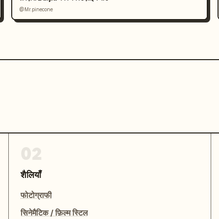
@Mr.pinecone
02
शैलियाँ
फोटोग्राफी
सिनेमैटिक / फ़िल्म स्टिल