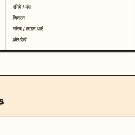
एनिमे / मंगा
चित्रण
स्केच / लाइन आर्ट
और देखें
s