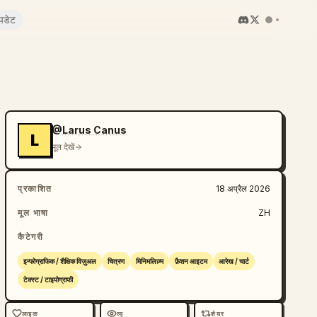
पडेट
@Larus Canus
L
मूल देखें
प्रकाशित
18 अप्रैल 2026
मूल भाषा
ZH
कैटेगरी
इन्फोग्राफिक / शैक्षिक विज़ुअल
चित्रण
मिनिमलिज़्म
फ़ैशन आइटम
आरेख / चार्ट
टेक्स्ट / टाइपोग्राफी
लाइक
व्यू
शेयर