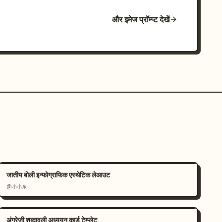
और इमेज प्रॉम्प्ट देखें
जातीय बोली इन्फोग्राफिक एस्थेटिक लेआउट
@小小东
अंग्रेजी शब्दावली अध्ययन कार्ड टेम्प्लेट