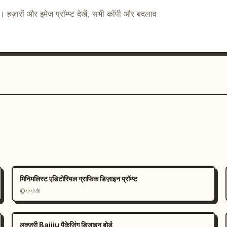
ै। हज़ारों और इमेज प्रॉम्प्ट देखें, सभी कॉपी और बदलाव
मिनिमलिस्ट एडिटोरियल ग्राफिक डिज़ाइन प्रॉम्प्ट
@小小东
लक्ज़री Baijiu पैकेजिंग डिज़ाइन बोर्ड