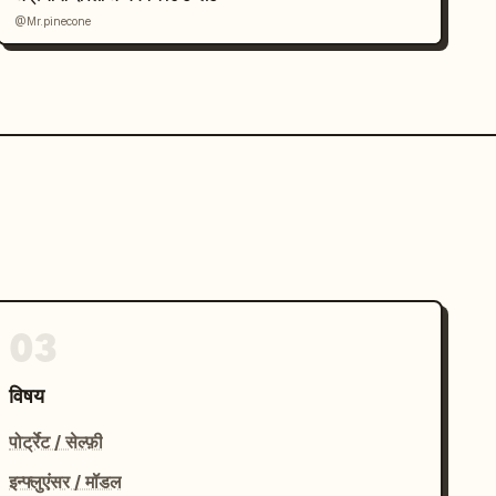
@Mr.pinecone
03
विषय
पोर्ट्रेट / सेल्फ़ी
इन्फ्लुएंसर / मॉडल