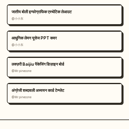
जातीय बोली इन्फोग्राफिक एस्थेटिक लेआउट
@小小东
आधुनिक लेमन यूसेज PPT कवर
@小小东
लक्ज़री Baijiu पैकेजिंग डिज़ाइन बोर्ड
@Mr.pinecone
अंग्रेजी शब्दावली अध्ययन कार्ड टेम्प्लेट
@Mr.pinecone