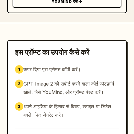
YOUMIND देखें
टेक्स्ट पेज के निचले आधे हिस्से में जारी रहना चाहिए।

दृश्य शैली: फोटो-यथार्थवादी, प्राकृतिक छाया, यथार्थवादी लाइन 
वाला कागज, काली स्याही, अनौपचारिक छात्र लिखावट। लिखावट 
मुद्रित या टाइप की गई के बजाय हाथ से लिखी हुई दिखनी 
चाहिए। लाइन वाली लाइनों के साथ थोड़ी अपूर्ण संरेखण वांछनीय 
है।

इस प्रॉम्प्ट का उपयोग कैसे करें
सीमाएं: अतिरिक्त आरेख, स्टैम्प, वॉटरमार्क, सजावटी ग्राफिक्स या 
ऊपर दिया पूरा प्रॉम्प्ट कॉपी करें।
1
टाइप किए गए फोंट न जोड़ें। ठीक 3 क्रमांकित अनुभाग, अनुभाग 
1 में ठीक 2 उप-आइटम, अनुभाग 2 में ठीक 5 स्यूडोकोड लाइनें, 
GPT Image 2 को सपोर्ट करने वाला कोई प्लैटफ़ॉर्म
2
और केवल सूचीबद्ध चीनी होमवर्क टेक्स्ट रखें।
खोलें, जैसे YouMind, और प्रॉम्प्ट पेस्ट करें।
अपने आइडिया के हिसाब से विषय, स्टाइल या डिटेल
3
बदलें, फिर जेनरेट करें।