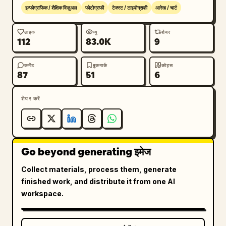
   - “WPL：遍历二叉树，遇到叶子就加 weight × 
इन्फोग्राफिक / शैक्षिक विज़ुअल
फोटोग्राफी
टेक्स्ट / टाइपोग्राफी
आरेख / चार्ट
depth，”

   - “根深度为 0。”

लाइक
व्यू
शेयर
112
83.0K
9
   - “代码大意:”

   फिर इसके नीचे निम्नलिखित 5 कोड लाइनों को केंद्र में रखें 
कमेंट
बुकमार्क
कोट्स
या इंडेंट करें:

87
51
6
   - “if(root == NULL) return 0;”

   - “if(!root->left && !root->right)”

शेयर करें
   - “return root->weight * depth;”

   - “return WPL(root->left, depth+1) +”

   - “WPL(root->right, depth+1);”

Go beyond generating इमेज
3. अनुभाग 3 में बाइनरी ट्री और फॉरेस्ट कन्वर्जन का वर्णन करने 
वाली ठीक 5 हस्तलिखित लाइनें शामिल हैं:

Collect materials, process them, generate
   - “二叉树根为 A，左子树 B-D-E-H,”

finished work, and distribute it from one AI
   - “右子树 C-F，其中 F下有 I、G，I下有 M,”

workspace.
   - “M下有 K，G下有 J，J下有 L。”

   - “森林按左孩子右兄弟关系转换即可。”

   अनुभाग संख्या “3.” बाएं मार्जिन से शुरू होनी चाहिए, और 