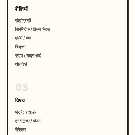
शैलियाँ
फोटोग्राफी
सिनेमैटिक / फ़िल्म स्टिल
एनिमे / मंगा
चित्रण
स्केच / लाइन आर्ट
और देखें
03
विषय
पोर्ट्रेट / सेल्फ़ी
इन्फ्लुएंसर / मॉडल
कैरेक्टर