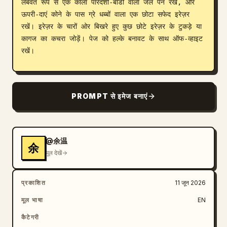
लंबवत रूप से एक काला पारदर्शी-बॉडी वाला जेल पेन रखें, और 
ऊपरी-दाएं कोने के पास ग्रे धब्बों वाला एक छोटा सफेद इरेज़र 
रखें। इरेज़र के चारों ओर बिखरे हुए कुछ छोटे इरेज़र के टुकड़े या 
कागज का कचरा जोड़ें। पेज को हल्के बनावट के साथ ऑफ-व्हाइट 
रखें।

हाथ से लिखी सामग्री: गणित और C-स्टाइल स्यूडोकोड के साथ 
मिश्रित चीनी हस्तलिखित नोट्स का उपयोग करें। लिखावट पढ़ने के 
PROMPT से इमेज बनाएं
लिए पर्याप्त साफ होनी चाहिए लेकिन जानबूझकर थोड़ी अनौपचारिक 
और असमान होनी चाहिए, जिसमें प्राकृतिक स्पेसिंग और कभी-कभार 
झुकाव में भिन्नता हो। ठीक 3 क्रमांकित उत्तर अनुभाग लिखें:

@余温
余
1. अनुभाग 1 में ठीक 2 उप-आइटम शामिल हैं:

मूल देखें
   - “(1) 叶结点数 = (k-1)m + 1。”

   - “(2) 最多结点数 = (k^h - 1)/(k - 1)，最少
प्रकाशित
11 जून 2026
结点数 = k(h-1)+1。”

मूल भाषा
EN
2. अनुभाग 2 WPL को परिभाषित करता है और इसमें एक संक्षिप्त 
कैटेगरी
स्पष्टीकरण के साथ ठीक 5 स्यूडोकोड लाइनें शामिल हैं। लिखें:
