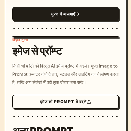
मुफ्त में आज़माएँ
विज़न टूल्स
इमेज से प्रॉम्प्ट
/imagine prompt: cinemati
किसी भी फ़ोटो को विस्तृत AI इमेज प्रॉम्प्ट में बदलें। मुफ़्त Image to
c, cyberpunk sunset, neon
Prompt कन्वर्टर कंपोज़िशन, स्टाइल और लाइटिंग का विश्लेषण करता
colors, 8k --v 6.0
है, ताकि आप सेकंडों में वही लुक दोबारा बना सकें।
इमेज को PROMPT में बदलें