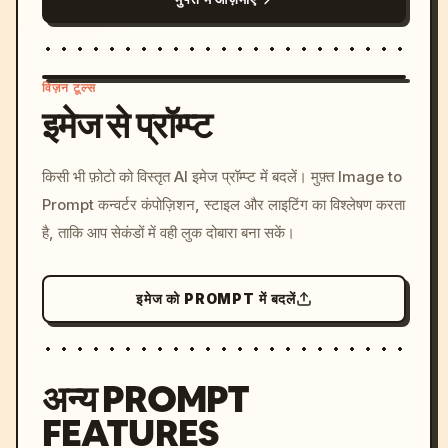
विज़न टूल्स
इमेज से प्रॉम्प्ट
/imagine prompt: cinemati
किसी भी फ़ोटो को विस्तृत AI इमेज प्रॉम्प्ट में बदलें। मुफ़्त Image to
c, cyberpunk sunset, neon
Prompt कन्वर्टर कंपोज़िशन, स्टाइल और लाइटिंग का विश्लेषण करता
colors, 8k --v 6.0
है, ताकि आप सेकंडों में वही लुक दोबारा बना सकें।
इमेज को PROMPT में बदलें
अन्य PROMPT
FEATURES