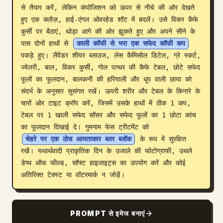
से तैयार करें, लेकिन कंपोजिशन को ऊपर से नीचे की ओर देखते 
ब्लॉग
हुए एक क्लोज़, हाई-एंगल ओवरहेड शॉट में बदलें। उसे विकर कैफे 
कुर्सी पर बैठाएं, थोड़ा आगे की ओर झुकते हुए और अपने सीने के 
पास दोनों हाथों से 
काली कॉफी से भरा एक सफेद कॉफी कप
अपडेट
पकड़े हुए। लैवेंडर शीयर ब्लाउज, लेस कैमिसोल डिटेल, ग्रे स्कर्ट, 
ज्वेलरी, बाल, विकर कुर्सी, गोल पत्थर की कैफे टेबल, छोटे सफेद 
फूलों का फूलदान, बालकनी की हरियाली और धूप वाली छाया को 
संदर्भ के अनुसार सुसंगत रखें। ऊपरी शरीर और टेबल के किनारे के 
चारों ओर टाइट क्रॉप करें, जिसमें उसके हाथों में ठीक 1 कप, 
टेबल पर 1 खाली सफेद सॉसर और सफेद फूलों का 1 छोटा कांच 
का फूलदान दिखाई दे। गुमनाम फेस ट्रीटमेंट को 
चेहरे पर एक ठोस आयताकार ब्लर ब्लॉक
 के रूप में सुरक्षित 
रखें। यथार्थवादी प्राकृतिक दिन के उजाले की फोटोग्राफी, उथले 
डेप्थ ऑफ फील्ड, सॉफ्ट हाइलाइट्स का उपयोग करें और कोई 
अतिरिक्त टेक्स्ट या वॉटरमार्क न जोड़ें।
PROMPT से इमेज बनाएं