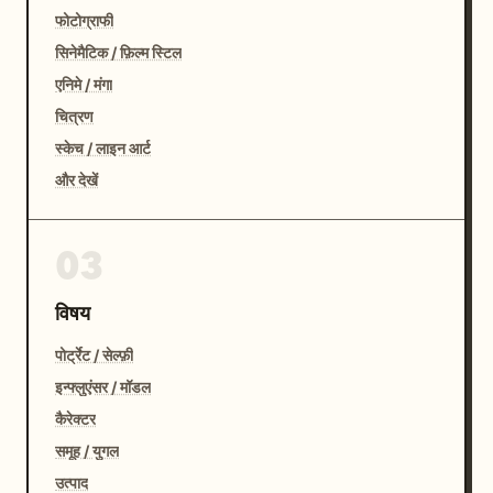
फोटोग्राफी
सिनेमैटिक / फ़िल्म स्टिल
एनिमे / मंगा
चित्रण
स्केच / लाइन आर्ट
और देखें
03
विषय
पोर्ट्रेट / सेल्फ़ी
इन्फ्लुएंसर / मॉडल
कैरेक्टर
समूह / युगल
उत्पाद