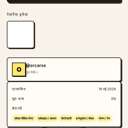
रेफरेंस इमेज
@orcarox
O
मूल देखें
प्रकाशित
16 मई 2026
मूल भाषा
EN
कैटेगरी
सोशल मीडिया पोस्ट
प्रोफ़ाइल / अवतार
फोटोग्राफी
इन्फ्लुएंसर / मॉडल
भोजन / पेय