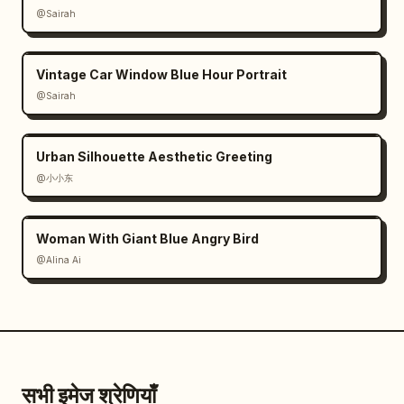
@Sairah
Vintage Car Window Blue Hour Portrait
@Sairah
Urban Silhouette Aesthetic Greeting
@小小东
Woman With Giant Blue Angry Bird
@Alina Ai
सभी इमेज श्रेणियाँ