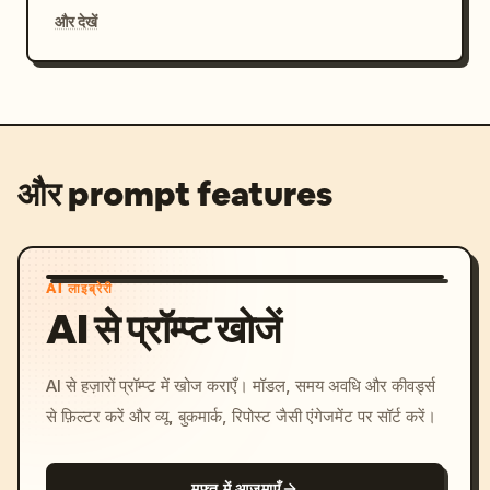
और देखें
और prompt features
AI लाइब्रेरी
AI से प्रॉम्प्ट खोजें
AI से हज़ारों प्रॉम्प्ट में खोज कराएँ। मॉडल, समय अवधि और कीवर्ड्स
से फ़िल्टर करें और व्यू, बुकमार्क, रिपोस्ट जैसी एंगेजमेंट पर सॉर्ट करें।
मुफ्त में आज़माएँ