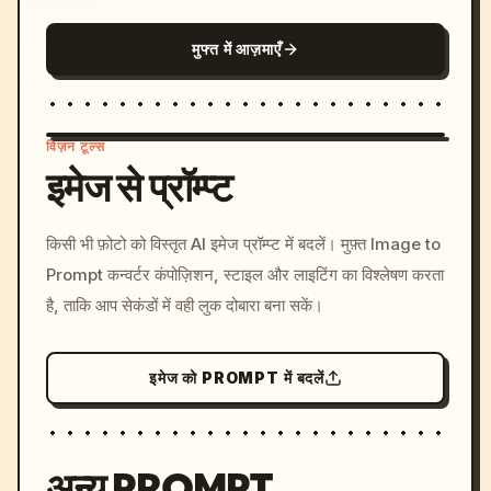
मुफ्त में आज़माएँ
विज़न टूल्स
इमेज से प्रॉम्प्ट
/imagine prompt: cinemati
किसी भी फ़ोटो को विस्तृत AI इमेज प्रॉम्प्ट में बदलें। मुफ़्त Image to
c, cyberpunk sunset, neon
Prompt कन्वर्टर कंपोज़िशन, स्टाइल और लाइटिंग का विश्लेषण करता
colors, 8k --v 6.0
है, ताकि आप सेकंडों में वही लुक दोबारा बना सकें।
इमेज को PROMPT में बदलें
अन्य PROMPT