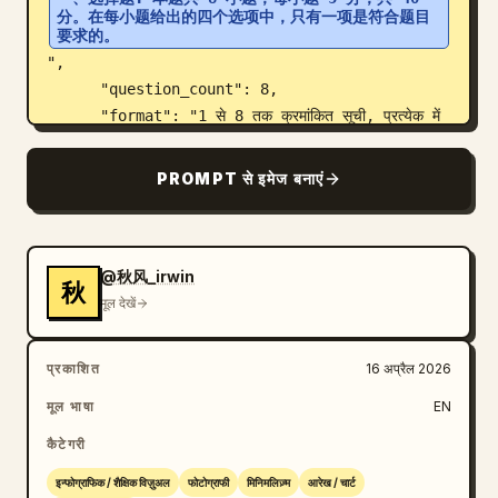
分。在每小题给出的四个选项中，只有一项是符合题目
要求的。
",

      "question_count": 8,

      "format": "1 से 8 तक क्रमांकित सूची, प्रत्येक में 
गणितीय सूत्र और 4 बहुविकल्पीय विकल्प (A, B, C, D) हैं।",

      "topics": [

PROMPT से इमेज बनाएं
        "समुच्चय प्रतिच्छेदन (Sets intersection)",

        "सम्मिश्र संख्याएँ (Complex numbers)",

        "एकदिष्ट वर्धमान फलन (Monotonically 
increasing functions)",

@秋风_irwin
秋
        "आवश्यक और पर्याप्त शर्तें (Necessary and 
मूल देखें
sufficient conditions)",

        "सदिश और त्रिकोणमिति (Vectors and 
प्रकाशित
16 अप्रैल 2026
trigonometry)",

मूल भाषा
EN
        "ठोस ज्यामिति (Solid geometry)",

        "शंकु का पार्श्व पृष्ठीय क्षेत्रफल (Cone lateral 
कैटेगरी
surface area)",

इन्फोग्राफिक / शैक्षिक विज़ुअल
फोटोग्राफी
मिनिमलिज़्म
आरेख / चार्ट
        "त्रिकोणमितीय फलन ग्राफ (Trigonometric 