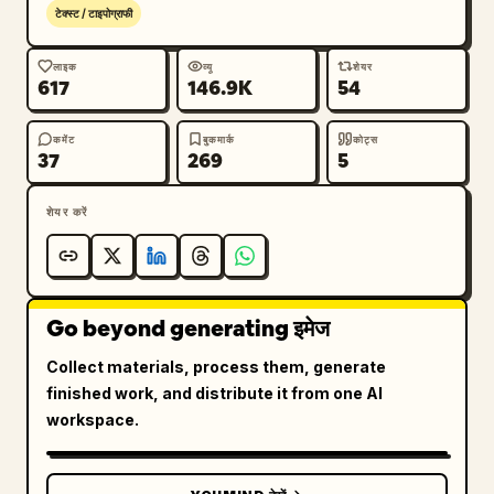
टेक्स्ट / टाइपोग्राफी
function graph)"

      ],

लाइक
व्यू
शेयर
      "diagrams": {

617
146.9K
54
        "count": 2,

        "descriptions": [

कमेंट
बुकमार्क
कोट्स
          "प्रश्न 6 के बगल में स्थित आंतरिक डैश वाली 
37
269
5
रेखाओं के साथ एक घन (cube) का 3D रेखाचित्र।",

          "प्रश्न 8 के बगल में स्थित आंशिक साइन वेव वक्र 
शेयर करें
को दर्शाने वाला एक 2D कार्तीय निर्देशांक ग्राफ।"

        ]

      }

    },

Go beyond generating इमेज
    "footer": "
高一数学试卷 第 1 页 (共 4 页)
"

Collect materials, process them, generate
  }

finished work, and distribute it from one AI
}
workspace.