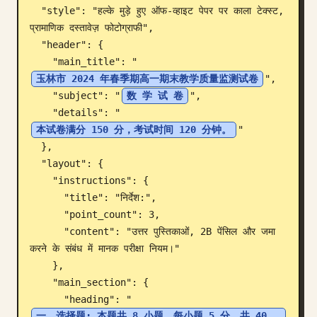
  "style": "हल्के मुड़े हुए ऑफ-व्हाइट पेपर पर काला टेक्स्ट, 
ब्लॉग
प्रामाणिक दस्तावेज़ फोटोग्राफी",

  "header": {

    "main_title": "
अपडेट
玉林市 2024 年春季期高一期末教学质量监测试卷
",

    "subject": "
数 学 试 卷
",

    "details": "
本试卷满分 150 分，考试时间 120 分钟。
"

  },

  "layout": {

    "instructions": {

      "title": "निर्देश:",

      "point_count": 3,

      "content": "उत्तर पुस्तिकाओं, 2B पेंसिल और जमा 
करने के संबंध में मानक परीक्षा नियम।"

    },

    "main_section": {

      "heading": "
一、选择题: 本题共 8 小题，每小题 5 分，共 40 