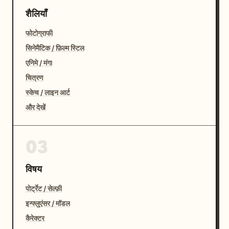
शैलियाँ
फोटोग्राफी
सिनेमैटिक / फ़िल्म स्टिल
एनिमे / मंगा
चित्रण
स्केच / लाइन आर्ट
और देखें
03
विषय
पोर्ट्रेट / सेल्फ़ी
इन्फ्लुएंसर / मॉडल
कैरेक्टर