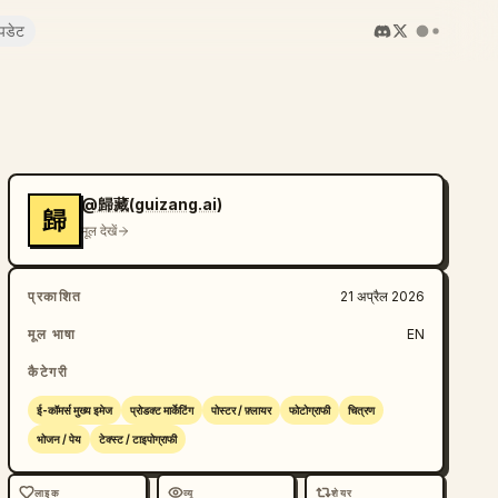
पडेट
@歸藏(guizang.ai)
歸
मूल देखें
प्रकाशित
21 अप्रैल 2026
मूल भाषा
EN
कैटेगरी
ई-कॉमर्स मुख्य इमेज
प्रोडक्ट मार्केटिंग
पोस्टर / फ़्लायर
फोटोग्राफी
चित्रण
भोजन / पेय
टेक्स्ट / टाइपोग्राफी
लाइक
व्यू
शेयर