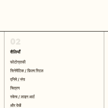
02
शैलियाँ
फोटोग्राफी
सिनेमैटिक / फ़िल्म स्टिल
एनिमे / मंगा
चित्रण
स्केच / लाइन आर्ट
और देखें