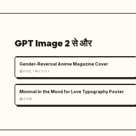
GPT Image 2 से और
Gender-Reversal Anime Magazine Cover
@のぞむ＊AIイラスト
Minimal In the Mood for Love Typography Poster
@小小东