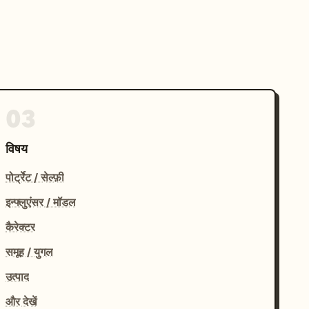
03
विषय
पोर्ट्रेट / सेल्फ़ी
इन्फ्लुएंसर / मॉडल
कैरेक्टर
समूह / युगल
उत्पाद
और देखें