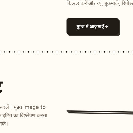
फ़िल्टर करें और व्यू, बुकमार्क, रिपोस
मुफ्त में आज़माएँ
ट
ें बदलें। मुफ़्त Image to
ाइटिंग का विश्लेषण करता
सकें।