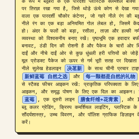
के रूप में ब्लूबेरी के एक पारदर्शी प्लास्टिक क्लैमशेल बॉक्स
पर तिरछा रखा गया है, जिसे थोड़े ऊंचे कोण से देखा गया 
वाला एक पारदर्शी चौकोर कंटेनर, जो गहरे नीले रंग की ब्
नीले रंग का एक बड़ा अनियमित गोल लेबल हो, जिसमें केंद्र म
हो। अंदर के फलों को बड़ा, रसीला, ताज़ा और हल्की नमी क
व्यवस्था को विश्वसनीय बनाए रखें। पृष्ठभूमि एक हवादार बर्
बनावट, ठंडी दिन की रोशनी है और पैकेज के चारों ओर बिख
दाईं और नीचे दाईं ओर से कुछ धुंधली हरी पत्तियों को जोड़
मूल प्रोडक्ट पैकेज को ऊपर से गर्म भूरी सतह पर दिखाता 
नीले सुलेख हेडलाइन 
决茗新
 के साथ चीनी प्रचार टाइप
新鲜蓝莓 自然之选
 और 
每一颗都是自然的礼物
से स्टैक्ड फीचर आइकन रखें: प्राकृतिक परिपक्वता के
आइकन, और समृद्ध पोषण के लिए एक दिल का आइकन। नीचे 
蓝莓
, एक दूसरी लाइन 
膳食纤维+花青素
, और 12
ब्लू कलर ग्रेडिंग, क्रिस्प कमर्शियल लाइटिंग, प्लास्टिक के 
सौंदर्यशास्त्र, उच्च विवरण, और पॉलिश ग्राफिक डिज़ाइन क
करें।