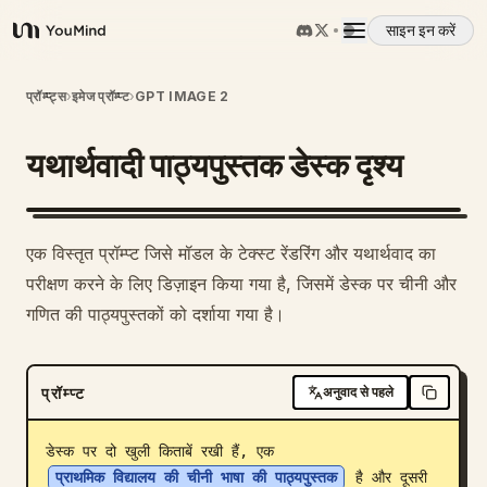
साइन इन करें
YouMind
अवलोकन
प्रॉम्प्ट्स
›
इमेज प्रॉम्प्ट
›
GPT IMAGE 2
यथार्थवादी पाठ्यपुस्तक डेस्क दृश्य
उपयोग के मामले
कौशल
एक विस्तृत प्रॉम्प्ट जिसे मॉडल के टेक्स्ट रेंडरिंग और यथार्थवाद का
परीक्षण करने के लिए डिज़ाइन किया गया है, जिसमें डेस्क पर चीनी और
प्रॉम्प्ट
गणित की पाठ्यपुस्तकों को दर्शाया गया है।
मूल्य निर्धारण
प्रॉम्प्ट
अनुवाद से पहले
डाउनलोड
डेस्क पर दो खुली किताबें रखी हैं, एक 
प्राथमिक विद्यालय की चीनी भाषा की पाठ्यपुस्तक
 है और दूसरी 