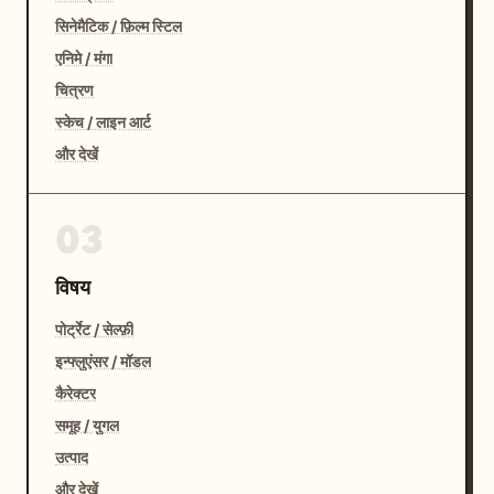
सिनेमैटिक / फ़िल्म स्टिल
एनिमे / मंगा
चित्रण
स्केच / लाइन आर्ट
और देखें
03
विषय
पोर्ट्रेट / सेल्फ़ी
इन्फ्लुएंसर / मॉडल
कैरेक्टर
समूह / युगल
उत्पाद
और देखें