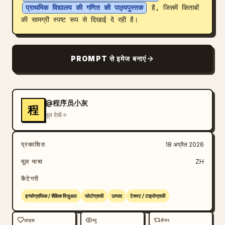
प्राथमिक विद्यालय की गणित की पाठ्यपुस्तक
 है, जिसमें किताबों 
ब्लॉग
की सामग्री स्पष्ट रूप से दिखाई दे रही है।
अपडेट
PROMPT से इमेज बनाएं
@程序员小灰
程
मूल देखें
प्रकाशित
18 अप्रैल 2026
मूल भाषा
ZH
कैटेगरी
इन्फोग्राफिक / शैक्षिक विज़ुअल
फोटोग्राफी
उत्पाद
टेक्स्ट / टाइपोग्राफी
लाइक
व्यू
शेयर