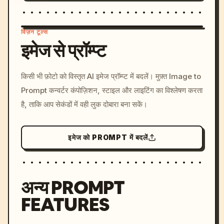
विज़न टूल्स
इमेज से प्रॉम्प्ट
/imagine prompt: cinemati
किसी भी फ़ोटो को विस्तृत AI इमेज प्रॉम्प्ट में बदलें। मुफ़्त Image to
c, cyberpunk sunset, neon
Prompt कन्वर्टर कंपोज़िशन, स्टाइल और लाइटिंग का विश्लेषण करता
colors, 8k --v 6.0
है, ताकि आप सेकंडों में वही लुक दोबारा बना सकें।
इमेज को PROMPT में बदलें
अन्य PROMPT
FEATURES