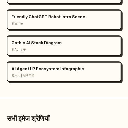
Friendly ChatGPT Robot Intro Scene
@White
Gothic AI Stack Diagram
@Auny 🧡
AI Agent LP Ecosystem Infographic
@ハル | AI活用沼
सभी इमेज श्रेणियाँ