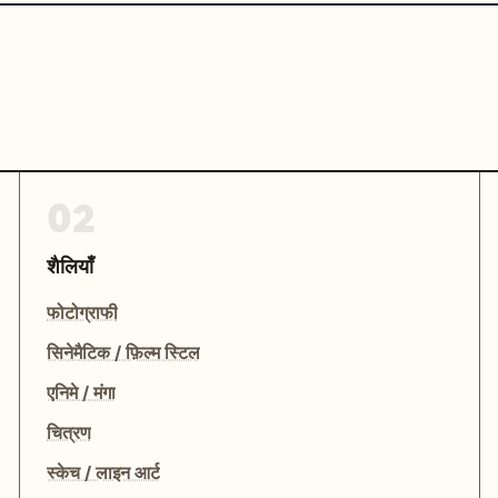
02
शैलियाँ
फोटोग्राफी
सिनेमैटिक / फ़िल्म स्टिल
एनिमे / मंगा
चित्रण
स्केच / लाइन आर्ट