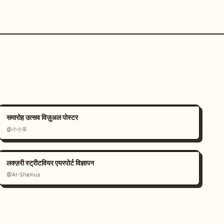
समारोह उत्सव विज़ुअल पोस्टर
@小小东
लक्ज़री स्ट्रीटवियर एयरपोर्ट विज्ञापन
@Al-Shamus