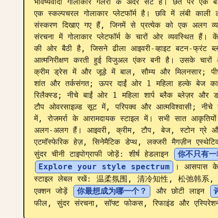
भविष्यवादी गोलाकार गैलरी के अंदर सेट है। छत पर एक बड़ा 
एक स्कल्पचरल गोलाकार प्लेटफॉर्म है। छवि में लंबी काली ल
संस्करण दिखाए गए हैं, जिनमें से प्रत्येक को एक अलग व्य
संरचना में गोलाकार प्लेटफॉर्म के चारों ओर व्यवस्थित हैं। 
की ओर बैठी है, जिसने ढीला आइवरी-व्हाइट बटन-फ्रंट ब्ल
आत्मनिरीक्षण करती हुई विजुअल एंकर बनी है। उसके चारों ओ
क्रीम ड्रेस में और जूड़े में बाल, सौम्य और मिलनसार; पीछे
शांत और तर्कसंगत; ऊपर दाईं ओर 1 महिला हल्के बेज कार्
रिलैक्स्ड; नीचे बाईं ओर 1 महिला शार्प ब्लैक ब्लेज़र और
टौप ओवरसाइज़्ड सूट में, परिपक्व और आत्मविश्वासी; नीचे
में, रोजमर्रा के आरामदायक स्टाइल में। सभी सात आकृतिय
अलग-अलग हैं। आइवरी, क्रीम, टौप, बेज, स्टोन ग्रे और ब्
एटमॉस्फेरिक हेज़, सिनेमैटिक डेप्थ, लक्जरी मैगज़ीन एस्थे
सुंदर चीनी टाइपोग्राफी जोड़ें: शीर्ष हेडलाइन 
你不只有一
Explore your style spectrum
। आसपास के व
स्टाइल लेबल रखें: 温柔氛围, 清冷知性, 松弛韩系,
एक्शन जोड़ें 
你最想成为哪一个？
 और छोटी लाइन 
फील, सुंदर संरचना, सॉफ्ट फोकस, रिफाइंड और एस्पिरे