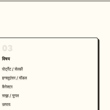
03
विषय
पोर्ट्रेट / सेल्फ़ी
इन्फ्लुएंसर / मॉडल
कैरेक्टर
समूह / युगल
उत्पाद