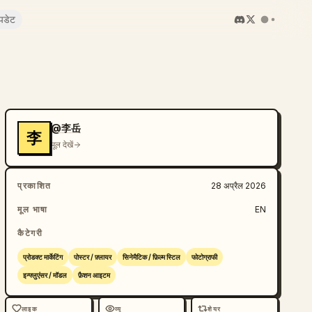
पडेट
@李岳
李
मूल देखें
प्रकाशित
28 अप्रैल 2026
मूल भाषा
EN
कैटेगरी
प्रोडक्ट मार्केटिंग
पोस्टर / फ़्लायर
सिनेमैटिक / फ़िल्म स्टिल
फोटोग्राफी
इन्फ्लुएंसर / मॉडल
फ़ैशन आइटम
लाइक
व्यू
शेयर