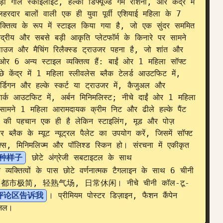
गोल स्काईलाइट, हल्की डिफ्यूज्ड गर्म रोशनी, और केंद्र में 
हरदार बालों वाली एक ही युवा पूर्वी एशियाई महिला के 7 
क्तित्व के रूप में स्टाइल किया गया है, जो एक सुंदर सममित 
केंद्रीय और सबसे बड़ी आकृति प्लेटफॉर्म के किनारे पर सामने 
ाउज और मैचिंग रिलैक्स्ड ट्राउजर पहना है, जो शांत और 
र 6 अन्य स्टाइल व्यक्तित्व हैं: बाईं ओर 1 महिला सॉफ्ट 
 केंद्र में 1 महिला स्लीवलेस ब्लैक टेलर्ड आउटफिट में, 
डिगन और हल्के स्कर्ट या ट्राउजर में, कैजुअल और 
 डार्क आउटफिट में, अर्बन मिनिमलिस्ट; नीचे दाईं ओर 1 महिला 
 सामने 1 महिला आरामदायक क्रीम निट और ढीले हल्के पैंट 
ों की पहचान एक ही है लेकिन स्टाइलिंग, मूड और पोज़ 
लैक के म्यूट न्यूट्रल पैलेट का उपयोग करें, जिसमें सॉफ्ट 
टिक्स, मिनिमलिज्म और पॉलिश्ड स्किन हो। संरचना में एकीकृत 
种样子
 छोटे अंग्रेजी सबटाइटल के साथ 
्यक्तित्वों के पास छोटे वर्णनात्मक टैगलाइन के साथ 6 चीनी 
 都市极简, 轻熟气场, 日常休闲। नीचे चीनी कॉल-टू-
评论区告诉我
। प्रीमियम पोस्टर डिज़ाइन, फैशन कैंपेन 
शनल।