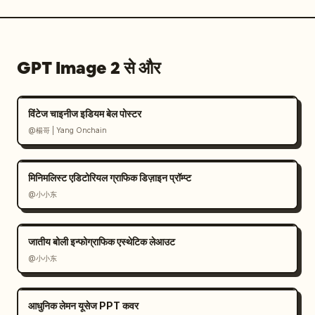
GPT Image 2 से और
विंटेज चाइनीज इडियम बेल पोस्टर
@楊哥 | Yang Onchain
मिनिमलिस्ट एडिटोरियल ग्राफिक डिज़ाइन प्रॉम्प्ट
@小小东
जातीय बोली इन्फोग्राफिक एस्थेटिक लेआउट
@小小东
आधुनिक लेमन यूसेज PPT कवर