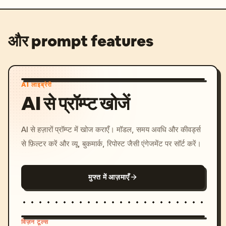
और prompt features
AI लाइब्रेरी
AI से प्रॉम्प्ट खोजें
AI से हज़ारों प्रॉम्प्ट में खोज कराएँ। मॉडल, समय अवधि और कीवर्ड्स
से फ़िल्टर करें और व्यू, बुकमार्क, रिपोस्ट जैसी एंगेजमेंट पर सॉर्ट करें।
मुफ्त में आज़माएँ
विज़न टूल्स