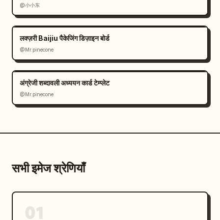
@小小东
लक्ज़री Baijiu पैकेजिंग डिज़ाइन बोर्ड
@Mr.pinecone
अंग्रेजी शब्दावली अध्ययन कार्ड टेम्प्लेट
@Mr.pinecone
सभी इमेज श्रेणियाँ
01