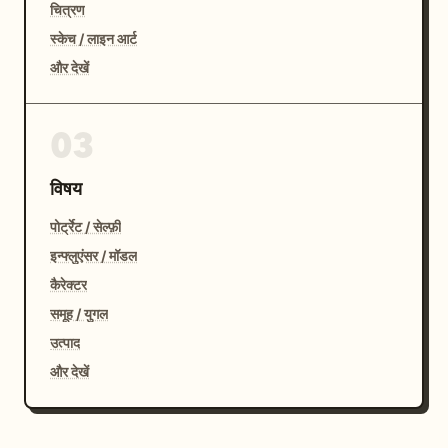
चित्रण
स्केच / लाइन आर्ट
और देखें
03
विषय
पोर्ट्रेट / सेल्फ़ी
इन्फ्लुएंसर / मॉडल
कैरेक्टर
समूह / युगल
उत्पाद
और देखें