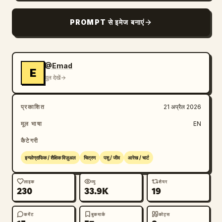
ब्लॉग
PROMPT से इमेज बनाएं
अपडेट
@Emad
E
मूल देखें
प्रकाशित
21 अप्रैल 2026
मूल भाषा
EN
कैटेगरी
इन्फोग्राफिक / शैक्षिक विज़ुअल
चित्रण
पशु / जीव
आरेख / चार्ट
लाइक
व्यू
शेयर
230
33.9K
19
कमेंट
बुकमार्क
कोट्स