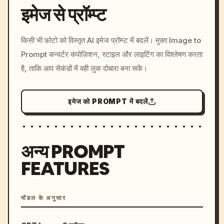
इमेज से प्रॉम्प्ट
/imagine prompt: cinemati
किसी भी फ़ोटो को विस्तृत AI इमेज प्रॉम्प्ट में बदलें। मुफ़्त Image to
c, cyberpunk sunset, neon
Prompt कन्वर्टर कंपोज़िशन, स्टाइल और लाइटिंग का विश्लेषण करता
colors, 8k --v 6.0
है, ताकि आप सेकंडों में वही लुक दोबारा बना सकें।
इमेज को PROMPT में बदलें
अन्य PROMPT
FEATURES
मॉडल के अनुसार