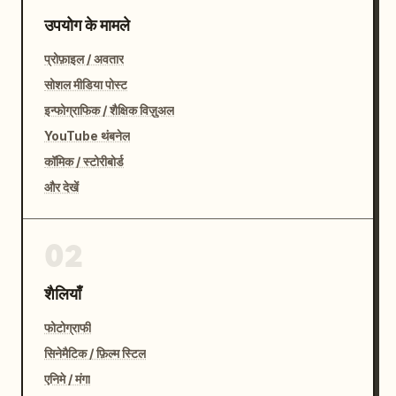
उपयोग के मामले
प्रोफ़ाइल / अवतार
सोशल मीडिया पोस्ट
इन्फोग्राफिक / शैक्षिक विज़ुअल
YouTube थंबनेल
कॉमिक / स्टोरीबोर्ड
और देखें
02
शैलियाँ
फोटोग्राफी
सिनेमैटिक / फ़िल्म स्टिल
एनिमे / मंगा