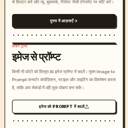
से फ़िल्टर करें और व्यू, बुकमार्क, रिपोस्ट जैसी एंगेजमेंट पर सॉर्ट करें।
मुफ्त में आज़माएँ
विज़न टूल्स
इमेज से प्रॉम्प्ट
/imagine prompt: cinemati
किसी भी फ़ोटो को विस्तृत AI इमेज प्रॉम्प्ट में बदलें। मुफ़्त Image to
c, cyberpunk sunset, neon
Prompt कन्वर्टर कंपोज़िशन, स्टाइल और लाइटिंग का विश्लेषण करता
colors, 8k --v 6.0
है, ताकि आप सेकंडों में वही लुक दोबारा बना सकें।
इमेज को PROMPT में बदलें