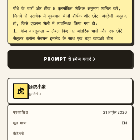
पौधे के चारों ओर ठीक 8 क्रमांकित शैक्षिक अनुभाग शामिल करें, 
जिनमें से प्रत्येक में दृश्यमान चीनी शीर्षक और छोटा अंग्रेजी अनुवाद 
हो, जिसे एटलस-शैली में व्यवस्थित किया गया हो:

1. बीज वास्तुकला — लेबल किए गए आंतरिक भागों और एक छोटे 
सेलुलर क्रॉस-सेक्शन इनसेट के साथ एक बड़ा कटअवे बीज 
आरेख।

2. अंकुरण तंत्र — बाईं ओर 5 चरणों का एक क्रम जो बीज का 
PROMPT से इमेज बनाएं
फूलना, फटना, अंकुरित होना, रेडिकल का निकलना और शुरुआती 
अंकुर को दर्शाता है।

3. जड़ प्रणाली + सब्सट्रेट इंटेलिजेंस — नीचे बाईं ओर एक बड़ा 
खुला जड़ द्रव्यमान, जिसमें शाखाओं वाली संरचनाओं और जड़-
@虎小象
虎
बाल/नेटवर्क बनावट को दिखाने वाले ठीक 2 गोलाकार आवर्धित जड़-
मूल देखें
विवरण इनसेट हैं।

4. तना, पत्ती और संवहनी प्रणाली — दाईं-मध्य अनुभाग में ठीक 2 
प्रकाशित
21 अप्रैल 2026
शारीरिक गोलाकार क्रॉस-सेक्शन और ठीक 1 अलग पत्ती का चित्रण 
है, जिसमें जाइलम, फ्लोएम, एपिडर्मिस और संबंधित ऊतकों के लिए 
मूल भाषा
EN
लेबल हैं।

कैटेगरी
5. प्रकाश संश्लेषण + ऊर्जा रूपांतरण — नीचे दाईं ओर एक जीव 