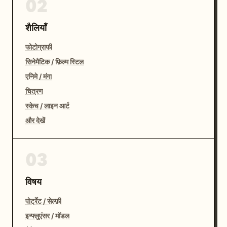
02
शैलियाँ
फोटोग्राफी
सिनेमैटिक / फ़िल्म स्टिल
एनिमे / मंगा
चित्रण
स्केच / लाइन आर्ट
और देखें
03
विषय
पोर्ट्रेट / सेल्फ़ी
इन्फ्लुएंसर / मॉडल