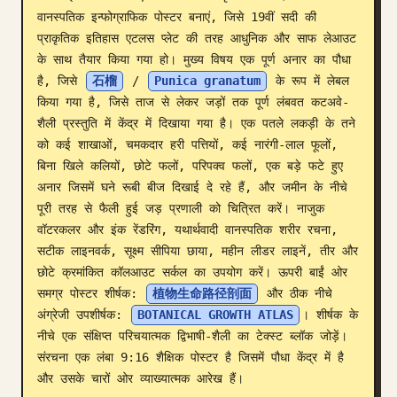
वानस्पतिक इन्फोग्राफिक पोस्टर बनाएं, जिसे 19वीं सदी की 
ब्लॉग
प्राकृतिक इतिहास एटलस प्लेट की तरह आधुनिक और साफ लेआउट 
के साथ तैयार किया गया हो। मुख्य विषय एक पूर्ण अनार का पौधा 
है, जिसे 
石榴
 / 
Punica granatum
 के रूप में लेबल 
अपडेट
किया गया है, जिसे ताज से लेकर जड़ों तक पूर्ण लंबवत कटअवे-
शैली प्रस्तुति में केंद्र में दिखाया गया है। एक पतले लकड़ी के तने 
को कई शाखाओं, चमकदार हरी पत्तियों, कई नारंगी-लाल फूलों, 
बिना खिले कलियों, छोटे फलों, परिपक्व फलों, एक बड़े फटे हुए 
अनार जिसमें घने रूबी बीज दिखाई दे रहे हैं, और जमीन के नीचे 
पूरी तरह से फैली हुई जड़ प्रणाली को चित्रित करें। नाजुक 
वॉटरकलर और इंक रेंडरिंग, यथार्थवादी वानस्पतिक शरीर रचना, 
सटीक लाइनवर्क, सूक्ष्म सीपिया छाया, महीन लीडर लाइनें, तीर और 
छोटे क्रमांकित कॉलआउट सर्कल का उपयोग करें। ऊपरी बाईं ओर 
समग्र पोस्टर शीर्षक: 
植物生命路径剖面
 और ठीक नीचे 
अंग्रेजी उपशीर्षक: 
BOTANICAL GROWTH ATLAS
। शीर्षक के 
नीचे एक संक्षिप्त परिचयात्मक द्विभाषी-शैली का टेक्स्ट ब्लॉक जोड़ें। 
संरचना एक लंबा 9:16 शैक्षिक पोस्टर है जिसमें पौधा केंद्र में है 
और उसके चारों ओर व्याख्यात्मक आरेख हैं।
