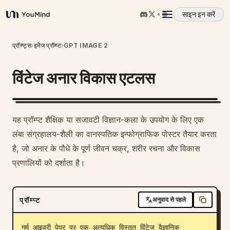
साइन इन करें
YouMind
अवलोकन
प्रॉम्प्ट्स
›
इमेज प्रॉम्प्ट
›
GPT IMAGE 2
विंटेज अनार विकास एटलस
उपयोग के मामले
कौशल
यह प्रॉम्प्ट शैक्षिक या सजावटी विज्ञान-कला के उपयोग के लिए एक
लंबा संग्रहालय-शैली का वानस्पतिक इन्फोग्राफिक पोस्टर तैयार करता
प्रॉम्प्ट
है, जो अनार के पौधे के पूर्ण जीवन चक्र, शरीर रचना और विकास
प्रणालियों को दर्शाता है।
मूल्य निर्धारण
प्रॉम्प्ट
अनुवाद से पहले
डाउनलोड
गर्म आइवरी पेपर पर एक अत्यधिक विस्तृत विंटेज वैज्ञानिक 