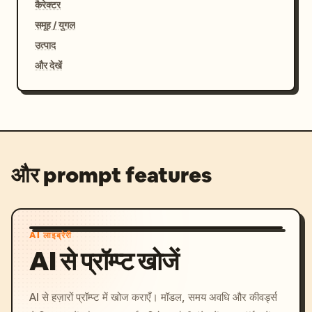
कैरेक्टर
समूह / युगल
उत्पाद
और देखें
और prompt features
AI लाइब्रेरी
AI से प्रॉम्प्ट खोजें
AI से हज़ारों प्रॉम्प्ट में खोज कराएँ। मॉडल, समय अवधि और कीवर्ड्स