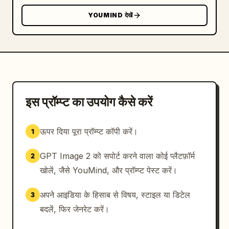
19 तक क्रम में क्रमांकित किया गया है, जो सुप्त बीज से 
YOUMIND देखें
अंकुरण, जड़ विकास, अंकुर का निकलना, पौधे का विकास, फूल 
आना, फल लगना, पकना, बीज का निकलना और चक्र के 
नवीनीकरण तक पौधे के जीवन चक्र को दर्शाता है। नीचे बाईं ओर 
प्रकाश, तापमान, पानी, पोषक तत्वों और हवा के लिए आइकन-
जैसे संकेतकों के साथ एक छोटा पर्यावरणीय कारक पैनल जोड़ें। पूरे 
पोस्टर में द्विभाषी लेबलिंग का उपयोग करें, जिसमें चीनी शीर्षक 
अधिक प्रमुख हों और अंग्रेजी अनुवाद छोटे सेरिफ़ टेक्स्ट में हों। 
इस प्रॉम्प्ट का उपयोग कैसे करें
सौंदर्य बोध विद्वतापूर्ण, सुरुचिपूर्ण, संग्रहालय-गुणवत्ता वाला और 
जानकारी से भरपूर होना चाहिए, जिसमें परिष्कृत प्राचीन 
ऊपर दिया पूरा प्रॉम्प्ट कॉपी करें।
1
टाइपोग्राफी, म्यूट बेज पृष्ठभूमि, यथार्थवादी लाल और हरे रंग, और 
एक साफ संतुलित एटलस लेआउट हो।
GPT Image 2 को सपोर्ट करने वाला कोई प्लैटफ़ॉर्म
2
खोलें, जैसे YouMind, और प्रॉम्प्ट पेस्ट करें।
अपने आइडिया के हिसाब से विषय, स्टाइल या डिटेल
3
बदलें, फिर जेनरेट करें।