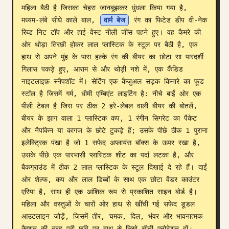
महिला बैठी है जिसका चेहरा जानबूझकर धुंधला किया गया है, 
ब्लॉग
मध्यम-लंबे सीधे काले बाल, 
वार्म बेज
 रंग का फिटेड डीप वी-नेक 
रिब्ड निट टॉप और हाई-वेस्ट नीली जींस पहने हुए। वह कैमरे की 
ओर थोड़ा तिरछी होकर लाल प्लास्टिक के स्टूल पर बैठी है, एक 
अपडेट
हाथ से अपने मुंह के पास हल्के रंग की बीयर का छोटा सा पारदर्शी 
गिलास पकड़े हुए, आराम से और थोड़ी नशे में, एक कैंडिड 
नाइटलाइफ़ स्नैपशॉट में। सेटिंग एक कैजुअल सड़क किनारे का फूड 
स्टॉल है जिसमें गर्म, धीमी एम्बिएंट लाइटिंग है: नीचे बाईं ओर एक 
पीली टेबल है जिस पर ठीक 2 हरे-लेबल वाली बीयर की बोतलें, 
बीयर के झाग वाला 1 प्लास्टिक कप, 1 रंगीन सिगरेट का पैकेट 
और नैपकिन या कागज के छोटे टुकड़े हैं; उसके पीछे ठीक 1 पुराना 
इलेक्ट्रिक पंखा है जो 1 सफेद अप्लायंस बॉक्स के ऊपर रखा है, 
उसके पीछे एक पारभासी प्लास्टिक शीट का पर्दा लटका है, और 
बैकग्राउंड में ठीक 2 लाल प्लास्टिक के स्टूल दिखाई दे रहे हैं। दाईं 
ओर शेल्फ, कप और लाल डिब्बों के साथ एक छोटा वेंडर काउंटर 
एरिया है, साथ ही एक आंशिक रूप से प्रकाशित साइन बोर्ड है। 
महिला और वस्तुओं के चारों ओर हाथ से खींची गई सफेद डूडल 
आउटलाइन जोड़ें, जिसमें तीर, चमक, दिल, भंवर और भावनात्मक 
कैप्शन की तरह पूरी छवि पर हाथ से लिखे चीनी एनोटेशन हों। 