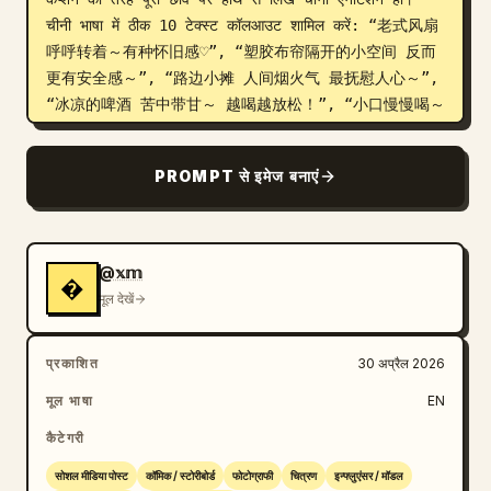
चीनी भाषा में ठीक 10 टेक्स्ट कॉलआउट शामिल करें: “老式风扇
呼呼转着～有种怀旧感♡”, “塑胶布帘隔开的小空间 反而
更有安全感～”, “路边小摊 人间烟火气 最抚慰人心～”, 
“冰凉的啤酒 苦中带甘～ 越喝越放松！”, “小口慢慢喝～ 
让自己 稍微放空一下♡”, “杯子里的泡泡 像小小的快乐 
慢慢消失～”, “今晚有点微醺… 心情刚刚好 什么烦恼都 
PROMPT से इमेज बनाएं
先放一边吧♡”, “舒服的穿搭 自在又放松～ 做自己最重要
♡”, “高腰牛仔裤 修饰比例 也很有安全感！”, और नीचे 
बाईं ओर एक बड़ा बादल के आकार का कैप्शन लिखें: “生活偶尔
需要 一点微醺的小确幸～ 今天也要好好爱自己♡”。 
@𝕩𝕞
�
सिनेमैटिक कंट्रास्ट, त्वचा और बालों पर चमकदार हाइलाइट्स, 
मूल देखें
थोड़ी तंग संरचना, अंतरंग स्ट्रीट-नाइट वातावरण और एक सॉफ्ट 
लेकिन शार्प एडिटोरियल फिनिश के साथ एक यथार्थवादी मोबाइल-फोन 
प्रकाशित
30 अप्रैल 2026
फोटो लुक का उपयोग करें। हाथ से लिखे नोट्स को चमकीले सफेद 
और स्पष्ट रूप से पठनीय रखें, जो फोटो के ऊपर स्वाभाविक रूप 
मूल भाषा
EN
से एकीकृत हों।
कैटेगरी
सोशल मीडिया पोस्ट
कॉमिक / स्टोरीबोर्ड
फोटोग्राफी
चित्रण
इन्फ्लुएंसर / मॉडल