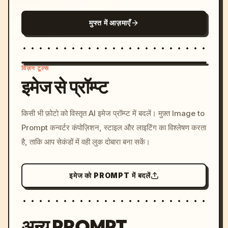
मुफ्त में आज़माएँ
विज़न टूल्स
इमेज से प्रॉम्प्ट
/imagine prompt: cinemati
किसी भी फ़ोटो को विस्तृत AI इमेज प्रॉम्प्ट में बदलें। मुफ़्त Image to
c, cyberpunk sunset, neon
Prompt कन्वर्टर कंपोज़िशन, स्टाइल और लाइटिंग का विश्लेषण करता
colors, 8k --v 6.0
है, ताकि आप सेकंडों में वही लुक दोबारा बना सकें।
इमेज को PROMPT में बदलें
अन्य PROMPT