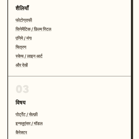
शैलियाँ
फोटोग्राफी
सिनेमैटिक / फ़िल्म स्टिल
एनिमे / मंगा
चित्रण
स्केच / लाइन आर्ट
और देखें
03
विषय
पोर्ट्रेट / सेल्फ़ी
इन्फ्लुएंसर / मॉडल
कैरेक्टर