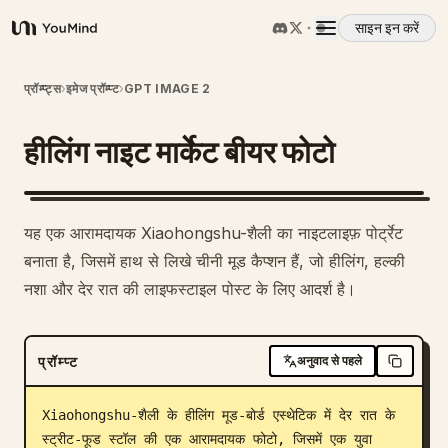
साइन इन करें
YouMind
अवलोकन
प्रॉम्प्ट्स
›
इमेज प्रॉम्प्ट
›
GPT IMAGE 2
हीलिंग नाइट मार्केट बीयर फोटो
उपयोग के मामले
कौशल
यह एक आरामदायक Xiaohongshu-शैली का नाइटलाइफ़ पोर्ट्रेट
बनाता है, जिसमें हाथ से लिखे चीनी मूड कैप्शन हैं, जो हीलिंग, हल्की
प्रॉम्प्ट
नशा और देर रात की लाइफस्टाइल पोस्ट के लिए आदर्श है।
मूल्य निर्धारण
प्रॉम्प्ट
अनुवाद से पहले
डाउनलोड
Xiaohongshu-शैली के हीलिंग मूड-बोर्ड एस्थेटिक में देर रात के 
स्ट्रीट-फूड स्टॉल की एक आरामदायक फोटो, जिसमें एक युवा 