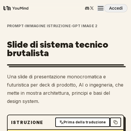
Accedi
YouMind
Panoramica
PROMPT
›
IMMAGINE ISTRUZIONE
›
GPT IMAGE 2
Slide di sistema tecnico
Casi d'uso
brutalista
Abilità
Una slide di presentazione monocromatica e
Prompt
futuristica per deck di prodotto, AI o ingegneria, che
mette in mostra architettura, principi e basi del
design system.
Prezzi
Scarica
ISTRUZIONE
Prima della traduzione