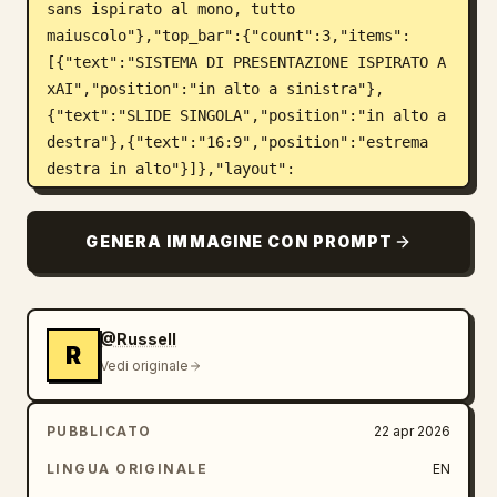
sans ispirato al mono, tutto 
maiuscolo"},"top_bar":{"count":3,"items":
[{"text":"SISTEMA DI PRESENTAZIONE ISPIRATO A 
xAI","position":"in alto a sinistra"},
{"text":"SLIDE SINGOLA","position":"in alto a 
destra"},{"text":"16:9","position":"estrema 
destra in alto"}]},"layout":
{"outer_frame":true,"sections":
[{"title":"elenco principi a 
GENERA IMMAGINE CON PROMPT
sinistra","position":"colonna 
sinistra","count":4,"labels":["[01] BIANCO SU 
SCURO","[02] GRIGLIA 8PX","[03] ZERO 
DECORAZIONI","[04] MONO FIRST"]},
@Russell
R
{"title":"ARCHITETTURA DI 
Vedi originale
SISTEMA","position":"pannello centrale 
grande","count":5,"labels":["ACQUISIZIONE 
PUBBLICATO
22 apr 2026
DATI","LIVELLO 
MODELLO","MEMORIA","DISTRIBUZIONE","OSSERVABI
LINGUA ORIGINALE
EN
LITÀ E VALUTAZIONE"]},{"title":"PRINCIPI DI 