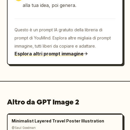
["#FFFFFF","70%","50%","20%","10%"],"visual":
alla tua idea, poi genera.
"cinque campioni quadrati in scala di grigi 
dal bianco al grigio molto 
scuro"},"right_block":{"title":"SISTEMA 
Questo è un prompt IA gratuito della libreria di
TIPOGRAFICO","text":"
GEIST MONO / GEIST SANS
prompt di YouMind. Esplora altre migliaia di prompt
"}},"composition":"spaziatura pulita e 
immagine, tutti liberi da copiare e adattare.
generosa, tutti gli elementi allineati a una 
Esplora altri prompt immagine
griglia di 8px, testo prevalentemente 
allineato a sinistra, linee divisorie 
sottili, nessuna foto, nessun gradiente 
eccetto una profondità di sfondo estremamente 
sottile, look da slide di copertina per 
pitch-deck tecnico","rendering":"mockup di 
Altro da GPT Image 2
presentazione vettoriale nitido, tipografia 
ultra-definita, design system board 
rifinito"}
Minimalist Layered Travel Poster Illustration
@Saul Goodman