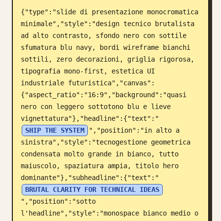
{"type":"slide di presentazione monocromatica 
Blog
minimale","style":"design tecnico brutalista 
ad alto contrasto, sfondo nero con sottile 
Aggiornamenti
sfumatura blu navy, bordi wireframe bianchi 
sottili, zero decorazioni, griglia rigorosa, 
tipografia mono-first, estetica UI 
industriale futuristica","canvas":
{"aspect_ratio":"16:9","background":"quasi 
nero con leggero sottotono blu e lieve 
vignettatura"},"headline":{"text":"
SHIP THE SYSTEM
","position":"in alto a 
sinistra","style":"tecnogestione geometrica 
condensata molto grande in bianco, tutto 
maiuscolo, spaziatura ampia, titolo hero 
dominante"},"subheadline":{"text":"
BRUTAL CLARITY FOR TECHNICAL IDEAS
","position":"sotto 
l'headline","style":"monospace bianco medio o 