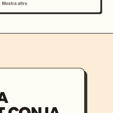
Mostra altro
A
 CON IA