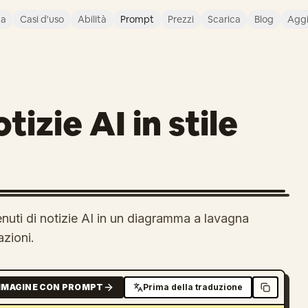
ca
Casi d'uso
Abilità
Prompt
Prezzi
Scarica
Blog
Agg
O
tizie AI in stile
nuti di notizie AI in un diagramma a lavagna
azioni.
MMAGINE CON PROMPT
Prima della traduzione