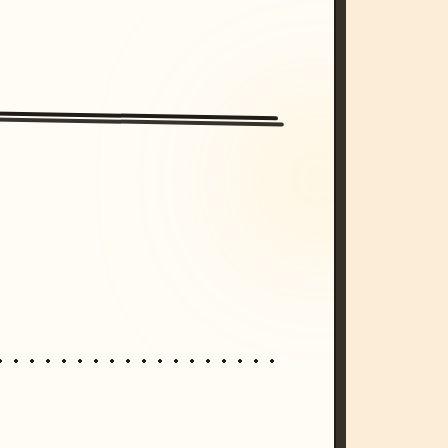
/imagine prompt: cinematic, cyberpunk s
unset, neon colors, 8k --v 6.0