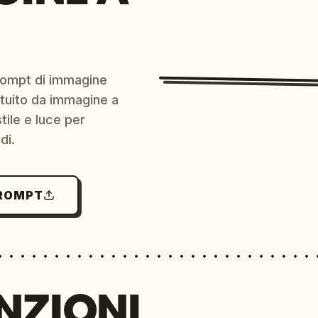
prompt di immagine
ratuito da immagine a
ile e luce per
di.
PROMPT
NZIONI