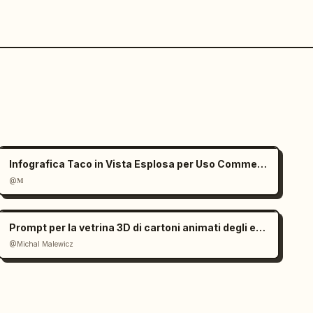
Infografica Taco in Vista Esplosa per Uso Commerciale
@𝐌
Prompt per la vetrina 3D di cartoni animati degli edifici più alti della città
@Michal Malewicz