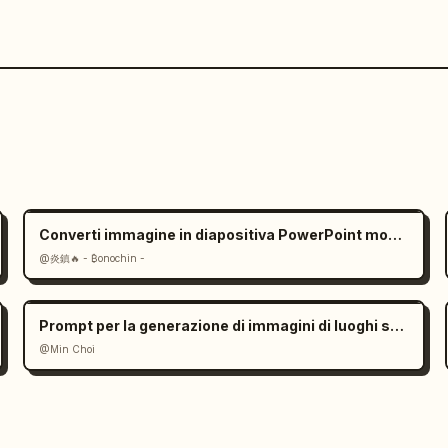
Converti immagine in diapositiva PowerPoint modificabile: prompt
@炎鎮🔥 - ₿onochin -
Prompt per la generazione di immagini di luoghi storici
@Min Choi