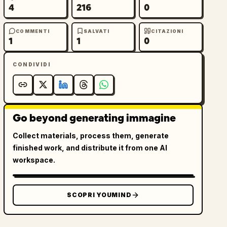
4
216
0
COMMENTI
SALVATI
CITAZIONI
1
1
0
CONDIVIDI
Go beyond generating immagine
Collect materials, process them, generate
finished work, and distribute it from one AI
workspace.
SCOPRI YOUMIND