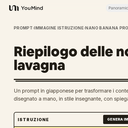
Panorami
YouMind
PROMPT
›
IMMAGINE ISTRUZIONE
›
NANO BANANA PR
Riepilogo delle no
lavagna
Un prompt in giapponese per trasformare i conte
disegnato a mano, in stile insegnante, con spieg
ISTRUZIONE
GENERA I