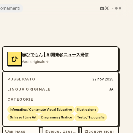
iornamenti
@ひでもん | AI開発@ニュース発信
ひ
Vedi originale
PUBBLICATO
22 nov 2025
LINGUA ORIGINALE
JA
CATEGORIE
Infografica / Contenuto Visual Educativo
Illustrazione
Schizzo / Line Art
Diagramma / Grafico
Testo / Tipografia
MI PIACE
VISUALIZZAZIONI
CONDIVISIONI