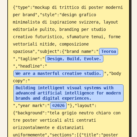
{"type":"mockup di trittico di poster moderni 
Blog
per brand","style":"design grafico 
minimalista di ispirazione svizzera, layout 
Aggiornamenti
editoriale pulito, branding per studio 
creativo futuristico, sfumature tenui, forme 
vettoriali nitide, composizione 
spaziosa","subject":{"brand name":"
Teoroa
","tagline":"
Design, Build, Evolve.
","headline":"
We are a masterful creative studio.
","body 
copy":"
Building intelligent visual systems with 
advanced artificial intelligence for modern 
brands and digital experiences.
","year mark":"
©2026
"},"layout":
{"background":"tela grigio neutro chiaro con 
tre poster verticali alti centrati 
orizzontalmente e distanziati 
uniformemente","sections":[{"title":"poster 