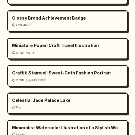
Glossy Brand Achievement Badge
@AmirMušić
Miniature Paper-Craft Travel Illustration
@simeon-sanai
Graffiti Stairwell Sweet-Goth Fashion Portrait
@serein ｜买美股上币安
Celestial Jade Palace Lake
@李岳
Minimalist Watercolor Illustration of a Stylish Woman
@Sairah