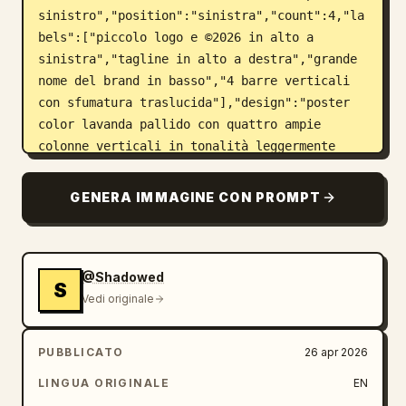
sinistro","position":"sinistra","count":4,"la
bels":["piccolo logo e ©2026 in alto a 
sinistra","tagline in alto a destra","grande 
nome del brand in basso","4 barre verticali 
con sfumatura traslucida"],"design":"poster 
color lavanda pallido con quattro ampie 
colonne verticali in tonalità leggermente 
diverse di viola e lilla, sfumature morbide, 
minuscolo logo nero in alto a sinistra, 
GENERA IMMAGINE CON PROMPT
piccolo testo nero ©2026 e nome del brand 
accanto, piccola tagline impilata in nero in 
alto a destra, logotipo nero 
sovradimensionato lungo il bordo inferiore"},
@Shadowed
S
{"title":"poster 
Vedi originale
centrale","position":"centro","count":4,"labe
ls":["tagline in alto a destra","2 bande 
PUBBLICATO
26 apr 2026
orizzontali con sfumatura 
LINGUA ORIGINALE
EN
traslucida","piccolo paragrafo sopra il 