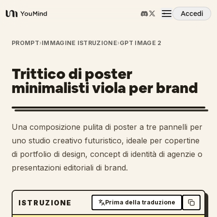
Accedi
YouMind
Panoramica
PROMPT
›
IMMAGINE ISTRUZIONE
›
GPT IMAGE 2
Trittico di poster
Casi d'uso
minimalisti viola per brand
Abilità
Una composizione pulita di poster a tre pannelli per
Prompt
uno studio creativo futuristico, ideale per copertine
di portfolio di design, concept di identità di agenzie o
presentazioni editoriali di brand.
Prezzi
Scarica
ISTRUZIONE
Prima della traduzione