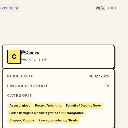
iornamenti
@Coinvo
C
Vedi originale
PUBBLICATO
30 apr 2026
LINGUA ORIGINALE
EN
CATEGORIE
Asset di gioco
Poster / Volantino
Fumetto / Graphic Novel
Fermo immagine cinematografico / Still fotografico
Gruppo / Coppia
Paesaggio urbano / Strada