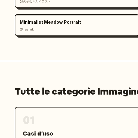
@のぞむ＊AIイラスト
Minimalist Meadow Portrait
@Taaruk
Tutte le categorie Immagin
01
Casi d’uso