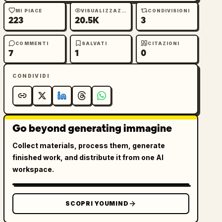
MI PIACE
VISUALIZZAZIONI
CONDIVISIONI
223
20.5K
3
COMMENTI
SALVATI
CITAZIONI
7
1
0
CONDIVIDI
Go beyond generating immagine
Collect materials, process them, generate
finished work, and distribute it from one AI
workspace.
SCOPRI YOUMIND