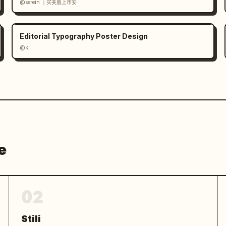
@serein ｜买美股上币安
Editorial Typography Poster Design
@K
e
02
Stili