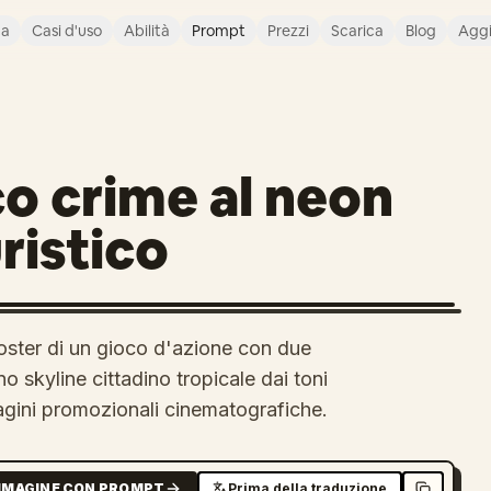
ca
Casi d'uso
Abilità
Prompt
Prezzi
Scarica
Blog
Agg
co crime al neon
ristico
oster di un gioco d'azione con due
o skyline cittadino tropicale dai toni
magini promozionali cinematografiche.
MMAGINE CON PROMPT
Prima della traduzione