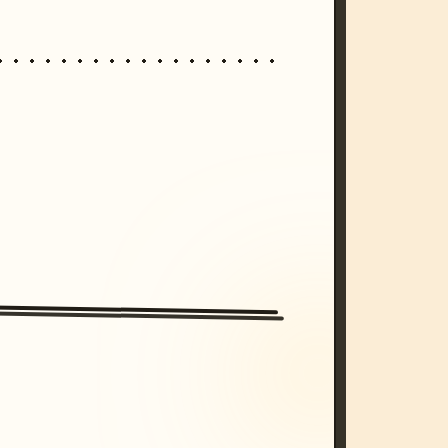
/imagine prompt: cinematic, cyberpunk s
unset, neon colors, 8k --v 6.0