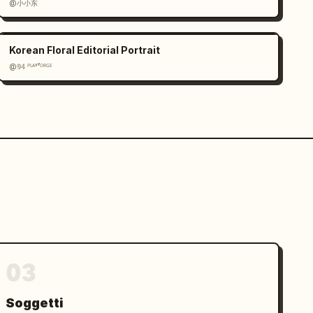
@小小东
Korean Floral Editorial Portrait
@𝟡𝟜 ᴾᴸᴬʸᶠᴼᴿᴳᴱ
03
Soggetti