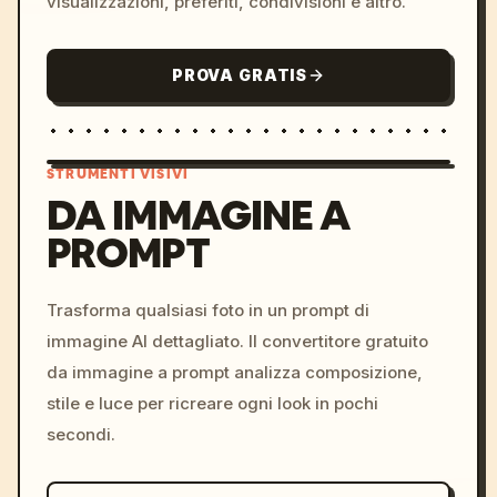
visualizzazioni, preferiti, condivisioni e altro.
PROVA GRATIS
STRUMENTI VISIVI
DA IMMAGINE A
PROMPT
/imagine prompt: cinemati
c, cyberpunk sunset, neon
colors, 8k --v 6.0
Trasforma qualsiasi foto in un prompt di
immagine AI dettagliato. Il convertitore gratuito
da immagine a prompt analizza composizione,
stile e luce per ricreare ogni look in pochi
secondi.