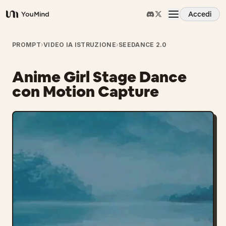
Accedi
YouMind
Panoramica
PROMPT
›
VIDEO IA ISTRUZIONE
›
SEEDANCE 2.0
Anime Girl Stage Dance
Casi d'uso
con Motion Capture
Abilità
Prompt
Prezzi
Scarica