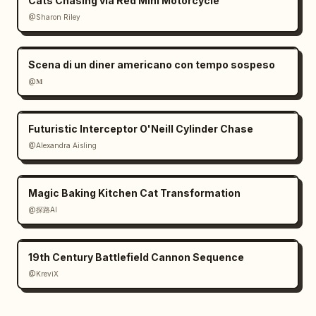
Cats Chasing via Red Mini Motorcycle
@Sharon Riley
Scena di un diner americano con tempo sospeso
@𝐌
Futuristic Interceptor O'Neill Cylinder Chase
@Alexandra Aisling
Magic Baking Kitchen Cat Transformation
@探路AI
19th Century Battlefield Cannon Sequence
@KreviX