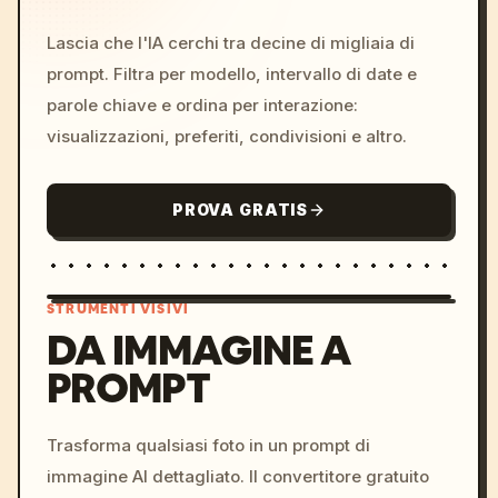
Lascia che l'IA cerchi tra decine di migliaia di
prompt. Filtra per modello, intervallo di date e
parole chiave e ordina per interazione:
visualizzazioni, preferiti, condivisioni e altro.
PROVA GRATIS
STRUMENTI VISIVI
DA IMMAGINE A
PROMPT
/imagine prompt: cinemati
c, cyberpunk sunset, neon
colors, 8k --v 6.0
Trasforma qualsiasi foto in un prompt di
immagine AI dettagliato. Il convertitore gratuito