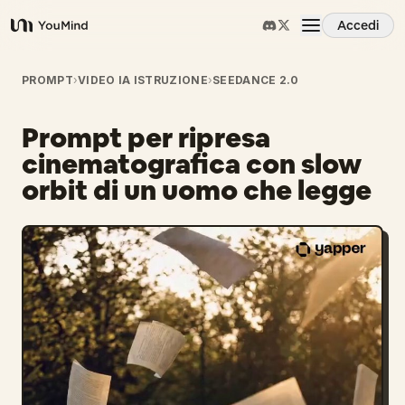
Accedi
YouMind
Panoramica
PROMPT
›
VIDEO IA ISTRUZIONE
›
SEEDANCE 2.0
Prompt per ripresa
Casi d'uso
cinematografica con slow
orbit di un uomo che legge
Abilità
Prompt
Prezzi
Scarica