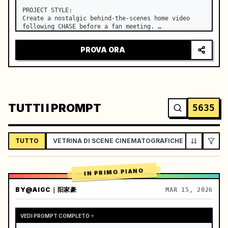
PROJECT STYLE:

Create a nostalgic behind-the-scenes home video 
following CHASE before a fan meeting. …
PROVA ORA
TUTTI I PROMPT
5635
TUTTO
VETRINA DI SCENE CINEMATOGRAFICHE
VLOG / L
IN PRIMO PIANO
BY
@AIGC｜阳家豪
MAR 15, 2026
VEDI PROMPT COMPLETO