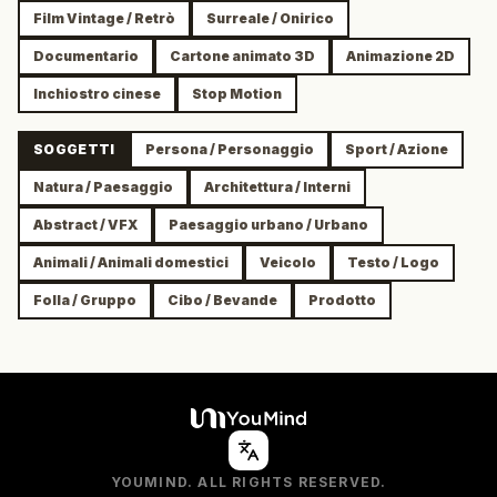
Film Vintage / Retrò
Surreale / Onirico
Documentario
Cartone animato 3D
Animazione 2D
Inchiostro cinese
Stop Motion
SOGGETTI
Persona / Personaggio
Sport / Azione
Natura / Paesaggio
Architettura / Interni
Abstract / VFX
Paesaggio urbano / Urbano
Animali / Animali domestici
Veicolo
Testo / Logo
Folla / Gruppo
Cibo / Bevande
Prodotto
YOUMIND. ALL RIGHTS RESERVED.