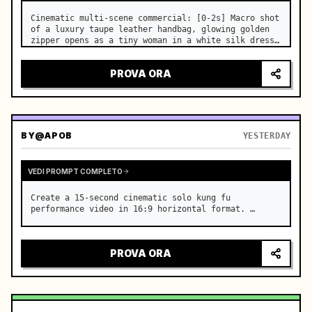
Cinematic multi-scene commercial: [0-2s] Macro shot 
of a luxury taupe leather handbag, glowing golden 
zipper opens as a tiny woman in a white silk dress 
steps out holding a skincare bottle with magical 
sparkles. …
PROVA ORA
BY
@APOB
YESTERDAY
VEDI PROMPT COMPLETO
Create a 15-second cinematic solo kung fu 
performance video in 16:9 horizontal format. …
PROVA ORA