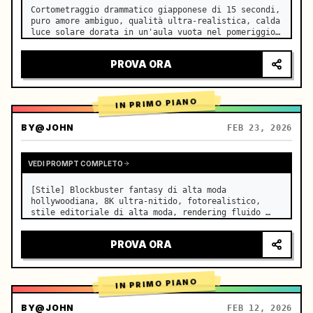
Cortometraggio drammatico giapponese di 15 secondi, 
puro amore ambiguo, qualità ultra-realistica, calda 
luce solare dorata in un'aula vuota nel pomeriggio, 
che filtra attraverso le persiane sui banchi 
affiancati, sottili moti di polvere che fluttuano 
PROVA ORA
lentament…
IN PRIMO PIANO
BY
@JOHN
FEB 23, 2026
VEDI PROMPT COMPLETO
[Stile] Blockbuster fantasy di alta moda 
hollywoodiana, 8K ultra-nitido, fotorealistico, 
stile editoriale di alta moda, rendering fluido 
Unreal Engine 5, illusione visiva. [Durata] 15 
secondi. [Scena] Una distesa infinita e realistica 
PROVA ORA
di Salar de Uyuni (Sky Mi…
IN PRIMO PIANO
BY
@JOHN
FEB 12, 2026