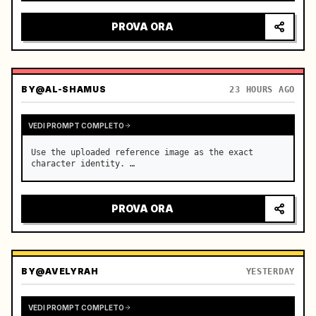
sguardo intenso, luci della città che si riflettono 
sul parabrezza, tensione che cresce prima 
PROVA ORA
dell'accelerazione improv…
BY
@AL-SHAMUS
23 HOURS AGO
VEDI PROMPT COMPLETO
Use the uploaded reference image as the exact 
character identity. …
PROVA ORA
BY
@AVELYRAH
YESTERDAY
VEDI PROMPT COMPLETO