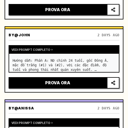
motorcycle on a suburban road. …
PROVA ORA
BY
@JOHN
2 DAYS AGO
VEDI PROMPT COMPLETO
Hướng dẫn: Phần A: Nữ chính 24 tuổi, gốc Đông Á, 
mặc đồ trắng (#1) và (#2), với các đặc điểm, độ 
tuổi và phong thái nhất quán xuyên suốt. …
PROVA ORA
BY
@ANISSA
2 DAYS AGO
VEDI PROMPT COMPLETO