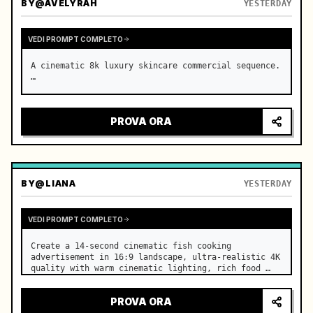
BY
@AVELYRAH
YESTERDAY
VEDI PROMPT COMPLETO
A cinematic 8k luxury skincare commercial sequence. 
…
PROVA ORA
BY
@LIANA
YESTERDAY
VEDI PROMPT COMPLETO
Create a 14-second cinematic fish cooking 
advertisement in 16:9 landscape, ultra-realistic 4K 
quality with warm cinematic lighting, rich food 
textures, and premium commercial aesthetics. …
PROVA ORA