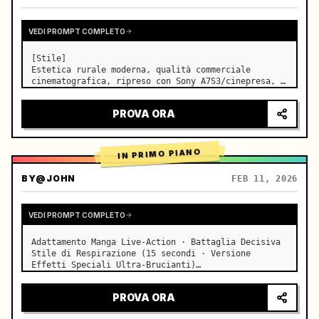
VEDI PROMPT COMPLETO
[Stile]

Estetica rurale moderna, qualità commerciale 
cinematografica, ripreso con Sony A7S3/cinepresa, 
4K/8K ultra-nitido, Extreme Macro, illuminazione 
naturale trasparente, ASMR curativo, nessuna 
PROVA ORA
sensazione di dramma in costume storico.

[Scena]

Una cucina a…
IN PRIMO PIANO
BY
@JOHN
FEB 11, 2026
VEDI PROMPT COMPLETO
Adattamento Manga Live-Action · Battaglia Decisiva 
Stile di Respirazione (15 secondi · Versione 
Effetti Speciali Ultra-Brucianti)

【Focus Principale】: Respirazione dell'Acqua (Drago 
d'Acqua Blu) VS Respirazione del Fulmine (Fulmine 
PROVA ORA
Dorato), duello live-action a…