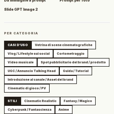
Da immagine a prompt
Prompt per foto
Slide GPT Image 2
PER CATEGORIA
CASI D’USO
Vetrina di scene cinematografiche
Vlog / Lifestyle sui social
Cortometraggio
Video musicale
Spot pubblicitario del brand / prodotto
UGC / Annuncio Talking Head
Guida / Tutorial
Introduzione al canale / Asset del brand
Cinematic di gioco / PV
STILI
Cinematic Realistic
Fantasy / Magico
Cyberpunk / Fantascienza
Anime