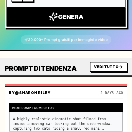
GENERA
30.000+ Prompt gratuiti per immagini e video
PROMPT DI TENDENZA
VEDI TUTTO
BY
@SHARON RILEY
2 DAYS AGO
VEDI PROMPT COMPLETO
A highly realistic cinematic shot filmed from 
inside a moving car looking out the side window, 
capturing two cats riding a small red mini 