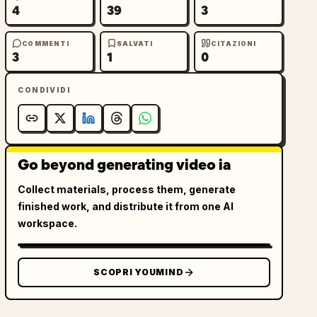
4
39
3
COMMENTI
SALVATI
CITAZIONI
3
1
0
CONDIVIDI
Go beyond generating video ia
Collect materials, process them, generate
finished work, and distribute it from one AI
workspace.
SCOPRI YOUMIND