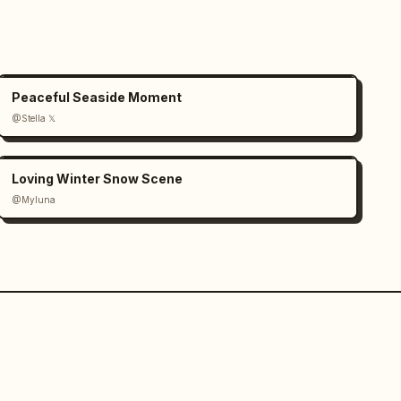
Peaceful Seaside Moment
@Stella 𝕏
Loving Winter Snow Scene
@Myluna