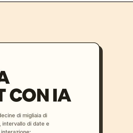
A
 CON IA
ecine di migliaia di
 intervallo di date e
 interazione: