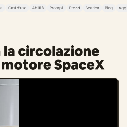
ca
Casi d'uso
Abilità
Prompt
Prezzi
Scarica
Blog
Agg
la circolazione
l motore SpaceX