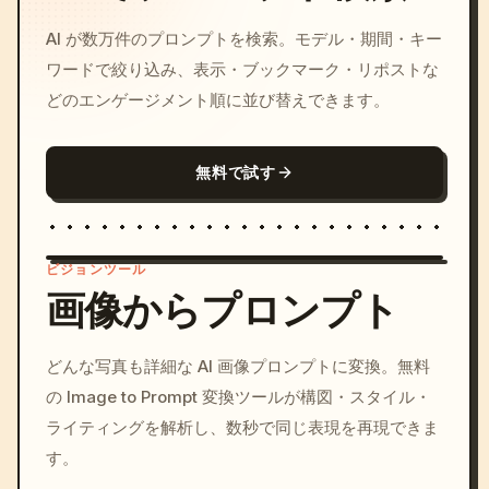
AI が数万件のプロンプトを検索。モデル・期間・キー
ワードで絞り込み、表示・ブックマーク・リポストな
どのエンゲージメント順に並び替えできます。
無料で試す
ビジョンツール
画像からプロンプト
/imagine prompt: cinemati
どんな写真も詳細な AI 画像プロンプトに変換。無料
c, cyberpunk sunset, neon
の Image to Prompt 変換ツールが構図・スタイル・
colors, 8k --v 6.0
ライティングを解析し、数秒で同じ表現を再現できま
す。