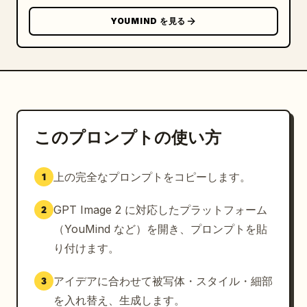
を形にします。","想像しよう！作成しよう！共有しよ
YOUMIND を見る
う！","限界はあなたの想像力だけ！","親指を立てるメ
インキャラクター"]}]},"character":{"role":"親し
みやすいコミックのホスト","appearance":"ショート
ヘアの若い女性、グレーのシャツの上にダークパーカーを
着用、表情豊かなポーズ","placements":["上部ヘッダ
ーパネル、上半身、上を指差す","右下クロージングパネ
ル、上半身、親指を立てる"]},"typography":
このプロンプトの使い方
{"headline":"
GPT IMAGE 2
 を強調した、黒い縁取
りとオレンジのグラデーションを持つ白いスターバースト
上の完全なプロンプトをコピーします。
1
内の巨大で爆発的なコミックタイト
ル","caption_boxes":"黒い縁取りと大文字のコミック
GPT Image 2 に対応したプラットフォーム
2
レタリングが施された黄色の長方形ボック
ス","speech_bubbles":"黒い縁取りと大文字のコミッ
（YouMind など）を開き、プロンプトを貼
クテキストが入った白い吹き出し"},"color_palette":
り付けます。
{"primary":"コミックブルー、イエロー、オレンジ、ブ
ラック、ホワイト","accents":"暖かい夕暮れのファン
アイデアに合わせて被写体・スタイル・細部
3
タジートーン、クールなフォトリアルブルー、セピア色の
を入れ替え、生成します。