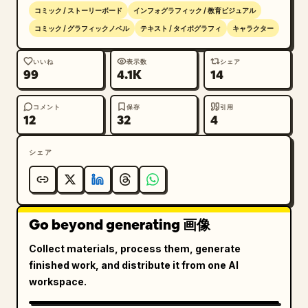
ション 3 枚","感情、ポーズ、個性を備えた表情豊かな
コミック / ストーリーボード
インフォグラフィック / 教育ビジュアル
キャラクター。","合計 4 つの顔・表情パネル"]},
コミック / グラフィックノベル
テキスト / タイポグラフィ
キャラクター
{"title":"6","position":"3 行目
右","count":3,"labels":["正確なオブジェクトと環
いいね
表示数
シェア
99
4.1K
14
境","木製のテーブルの上に置かれたヴィンテージカメ
ラ、セラミックマグ、開かれたイラスト付きの本","現実
世界のオブジェクト、場所、素材を精密にレンダリン
コメント
保存
引用
12
32
4
グ。"]},{"title":"7","position":"4 行目
左","count":9,"labels":["複雑な指示への追従","オ
シェア
フグリッドキャビンの間取り図","ソーラーパネル","雨
水収集","ロフトベッド","薪ストーブ","コンポストト
イレ","収納","折りたたみ式テーブル＋デスク"]},
{"title":"8","position":"4 行目中
Go beyond generating 画像
央","count":3,"labels":["一貫性と反復","昼から夜
への照明の変化を示す 4 つの灯台の画像バリエーショ
Collect materials, process them, generate
ン","バリエーションや反復作業を通じて一貫性を維
finished work, and distribute it from one AI
持。"]},{"title":"クロージングパネ
workspace.
ル","position":"4 行目右","count":4,"labels":
["アイデアを傑作へ。GPT IMAGE 2 はあなたのビジョン