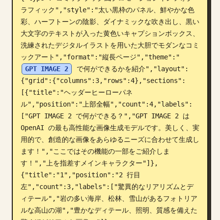
ラフィック","style":"太い黒枠のパネル、鮮やかな色
ブログ
彩、ハーフトーンの陰影、ダイナミックな吹き出し、黒い
大文字のテキストが入った黄色いキャプションボックス、
更新情報
洗練されたデジタルイラストを用いた大胆でモダンなコミ
ックアート","format":"縦長ページ","theme":"
GPT IMAGE 2
 で何ができるかを紹介","layout":
{"grid":{"columns":3,"rows":4},"sections":
[{"title":"ヘッダーヒーローパネ
ル","position":"上部全幅","count":4,"labels":
["GPT IMAGE 2 で何ができる？","GPT IMAGE 2 は 
OpenAI の最も高性能な画像生成モデルです。美しく、実
用的で、創造的な画像をあらゆるニーズに合わせて生成し
ます！","ここではその機能の一部をご紹介しま
す！","上を指差すメインキャラクター"]},
{"title":"1","position":"2 行目
左","count":3,"labels":["驚異的なリアリズムとデ
ィテール","岩の多い海岸、松林、雪山があるフォトリア
ルな高山の湖","豊かなディテール、照明、質感を備えた