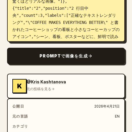
驚くほどリアルな画像。"]},
{"title":"2","position":"2 行目中
央","count":3,"labels":["正確なテキストレンダリ
ング","\"COFFEE MAKES EVERYTHING BETTER\" と書
かれたコーヒーショップの看板と小さなコーヒーカップの
アイコン","シーン、看板、ポスターなどに、鮮明で読み
やすいテキストを配置。"]},
{"title":"3","position":"2 行目
PROMPTで画像を生成
右","count":3,"labels":["複雑なシーンと構図","夕
暮れ時の塔、橋、崖、滝がそびえる精巧なファンタジー都
市","複数の要素を含む複雑で詳細なシーンを優れた構図
で処理。"]},{"title":"4","position":"3 行目
@Kris Kashtanova
K
左","count":3,"labels":["アートスタイルと創造
元の投稿を見る
性","巨大な月を背景に宇宙飛行士が一人佇むレトロな 
SF 風の砂漠シーン、オレンジレッドのパレット","漫
公開日
2026年4月21日
画、アニメ、絵画、スケッチ、3D など、あらゆるスタイ
ルに対応。"]},{"title":"5","position":"3 行目中
元の言語
EN
央","count":4,"labels":["キャラクターと表情","大
カテゴリ
きなポートレート 1 枚と小さなポートレートのバリエー