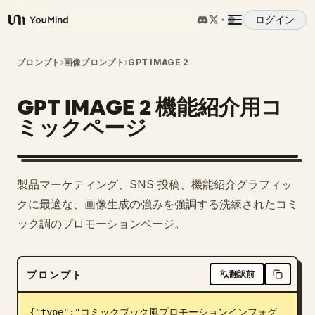
ログイン
YouMind
概要
プロンプト
›
画像プロンプト
›
GPT IMAGE 2
GPT IMAGE 2 機能紹介用コ
ユースケース
ミックページ
スキル
製品マーケティング、SNS 投稿、機能紹介グラフィッ
プロンプト
クに最適な、画像生成の強みを強調する洗練されたコミ
ック調のプロモーションページ。
料金
プロンプト
翻訳前
ダウンロード
{"type":"コミックブック風プロモーションインフォグ