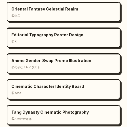
Oriental Fantasy Celestial Realm
@李岳
Editorial Typography Poster Design
@K
Anime Gender-Swap Promo Illustration
@のぞむ＊AIイラスト
Cinematic Character Identity Board
@Kōda
Tang Dynasty Cinematic Photography
@AI设计钟师傅