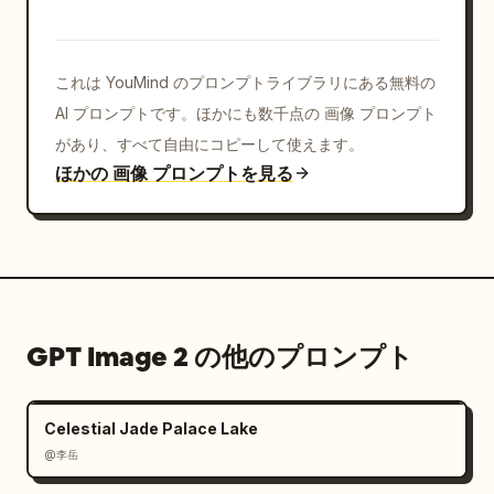
オブジェクト研究用ブラウン"},"text":
{"main_title":"
GPT IMAGE 2
 で何ができ
る？","intro_bubble":"GPT IMAGE 2 は OpenAI の
これは YouMind のプロンプトライブラリにある無料の
最も高性能な画像生成モデルです。美しく、実用的で、創
造的な画像をあらゆるニーズに合わせて生成しま
AI プロンプトです。ほかにも数千点の 画像 プロンプト
す！","top_right_bubble":"ここではその機能の一部
があり、すべて自由にコピーして使えます。
をご紹介します！","closing_box":"アイデアを傑作
ほかの 画像 プロンプトを見る
へ。GPT IMAGE 2 はあなたのビジョンを形にしま
す。","burst_text":"
想像しよう！作成しよう！共有しよう！
","final_bubble":"限界はあなたの想像力だ
け！"},"rendering_notes":"読みやすい埋め込みテキ
スト、バランスの取れたコミックページの構図、各パネル
GPT Image 2 の他のプロンプト
の視覚的な差別化、高精細、プロフェッショナルなエディ
トリアルポスターとコミックのハイブリッド、透かしな
し"}
Celestial Jade Palace Lake
@李岳