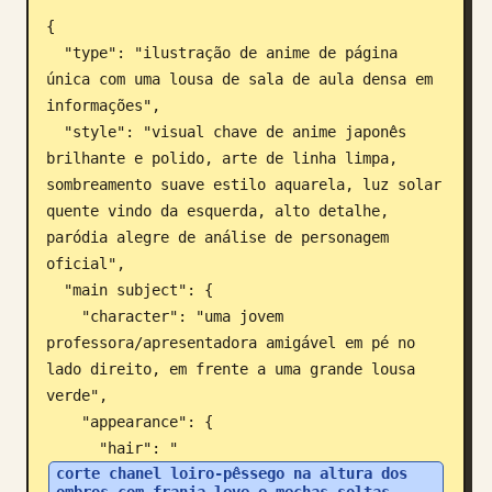
{

Blog
  "type": "ilustração de anime de página 
única com uma lousa de sala de aula densa em 
Atualizações
informações",

  "style": "visual chave de anime japonês 
brilhante e polido, arte de linha limpa, 
sombreamento suave estilo aquarela, luz solar 
quente vindo da esquerda, alto detalhe, 
paródia alegre de análise de personagem 
oficial",

  "main subject": {

    "character": "uma jovem 
professora/apresentadora amigável em pé no 
lado direito, em frente a uma grande lousa 
verde",

    "appearance": {

      "hair": "
corte chanel loiro-pêssego na altura dos 