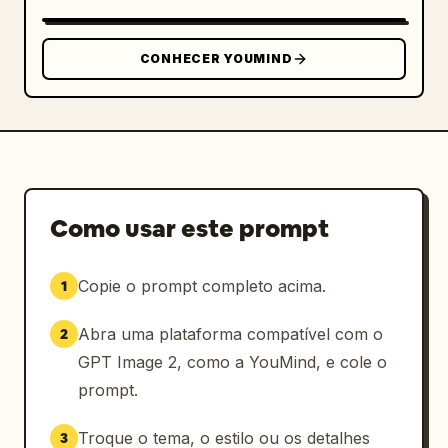
      {

        "position": "topo central",

        "role": "título grande",

CONHECER YOUMIND
        "text": "
彼女らしさの公式
",

        "decorations": "rabisco de nuvem à 
esquerda, brilhos perto do título, rabisco de 
sol à direita"

      },

      {

Como usar este prompt
        "position": "superior esquerdo ao 
superior central dentro de uma caixa 
retangular azul sublinhada",

Copie o prompt completo acima.
1
        "role": "fórmula principal",

        "text": "
Abra uma plataforma compatível com o
2
魅力＝明るさ＋透明感＋知性＋親しみやすさ
"

GPT Image 2, como a YouMind, e cole o
      },

prompt.
      {

        "position": "meio superior esquerdo",

Troque o tema, o estilo ou os detalhes
3
        "role": "fórmula de combinação mais 