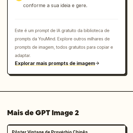
conforme a sua ideia e gere.
forte",

        "text": "笑顔 × メガネ × 夏空感 = 最強",

        "decorations": "sublinhados ondulados 
azuis abaixo das palavras-chave e ênfase 
Este é um prompt de IA gratuito da biblioteca de
amarela em 最強"

prompts da YouMind. Explore outros milhares de
      },

prompts de imagem, todos gratuitos para copiar e
      {

        "position": "meio esquerdo",

adaptar.
        "role": "nota de personalidade 1",

Explorar mais prompts de imagem
        "text": "♡ やさしさ＋好奇心 = 話しかけや
すさ"

      },

      {

        "position": "meio inferior esquerdo",

        "role": "nota de personalidade 2",

Mais de GPT Image 2
        "text": "軽やかさ＋自信 = さわやかオーラ"

      },

      {

Pôster Vintage de Provérbio Chinês