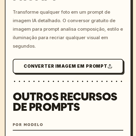
c, cyberpunk sunset, neon
colors, 8k --v 6.0
Transforme qualquer foto em um prompt de
imagem IA detalhado. O conversor gratuito de
imagem para prompt analisa composição, estilo e
iluminação para recriar qualquer visual em
segundos.
CONVERTER IMAGEM EM PROMPT
OUTROS RECURSOS
DE PROMPTS
POR MODELO