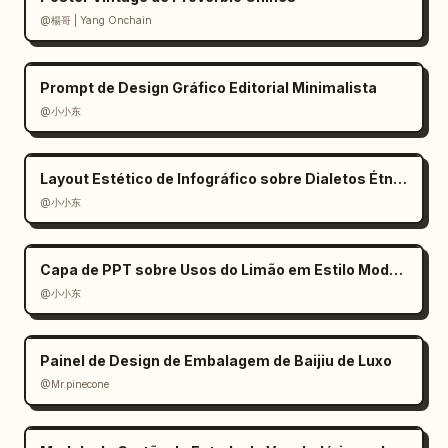
        "position": "inferior esquerdo",

@楊哥 | Yang Onchain
        "role": "nota de moda",

        "text": "白Tシャツ＋風 = 抜け感"

      },

Prompt de Design Gráfico Editorial Minimalista
      {

@小小东
        "position": "inferior esquerdo dentro 
de um retângulo de giz azul e área de balão 
de fala",

Layout Estético de Infográfico sobre Dialetos Étnicos
        "role": "equação em inglês e citação 
@小小东
final",

        "text": "K = (Smile + Smartness + 
Freshness) × Glasses / 見ているだけで元気になれ
Capa de PPT sobre Usos do Limão em Estilo Moderno
る",

@小小东
        "decorations": "equação em caixa, 
seta, brilhos, balão de nuvem, pequeno rosto 
Painel de Design de Embalagem de Baijiu de Luxo
sorridente"

      }

@Mr.pinecone
    ],

    "doodles count": 9,
