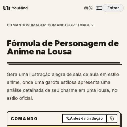
Entrar
YouMind
Visão Geral
COMANDOS
›
IMAGEM COMANDO
›
GPT IMAGE 2
Fórmula de Personagem de
Casos de Uso
Anime na Lousa
Habilidades
Gera uma ilustração alegre de sala de aula em estilo
Prompts
anime, onde uma garota estilosa apresenta uma
análise detalhada de seu charme em uma lousa, no
estilo oficial.
Preços
Baixar
COMANDO
Antes da tradução