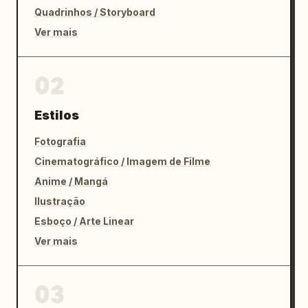
saudável e estilosa"

Quadrinhos / Storyboard
}
Ver mais
02
Estilos
Fotografia
Cinematográfico / Imagem de Filme
Anime / Mangá
Ilustração
Esboço / Arte Linear
Ver mais
03