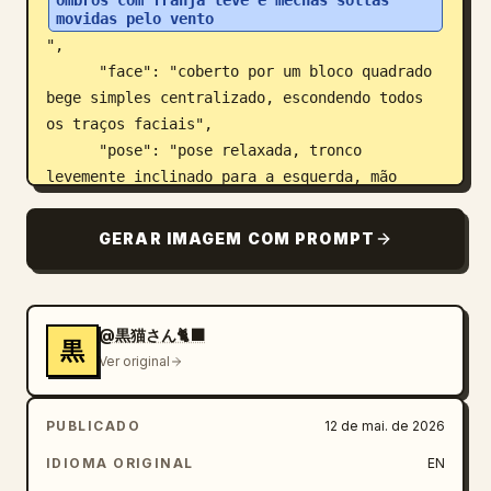
ombros com franja leve e mechas soltas 
movidas pelo vento
",

      "face": "coberto por um bloco quadrado 
bege simples centralizado, escondendo todos 
os traços faciais",

      "pose": "pose relaxada, tronco 
levemente inclinado para a esquerda, mão 
esquerda aberta gesticulando em direção à 
lousa, mão direita abaixada segurando um 
GERAR IMAGEM COM PROMPT
pedaço curto de giz azul",

      "outfit count": 2,

      "outfit pieces": ["camiseta branca 
solta de manga curta", "jeans azul claro de 
@黒猫さん🐈‍⬛
黒
cintura alta"]

Ver original
    }

  },

PUBLICADO
12 de mai. de 2026
  "setting": {

IDIOMA ORIGINAL
EN
    "location": "sala de aula iluminada pelo 