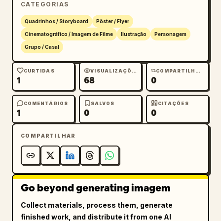
CATEGORIAS
inferior direito lendo 
8 de junho de 2026
 e 
Oyagi
.
Quadrinhos / Storyboard
Pôster / Flyer
Cinematográfico / Imagem de Filme
Ilustração
Personagem
Grupo / Casal
CURTIDAS
VISUALIZAÇÕES
COMPARTILHAMENTOS
1
68
0
COMENTÁRIOS
SALVOS
CITAÇÕES
1
0
0
COMPARTILHAR
Go beyond generating imagem
Collect materials, process them, generate
finished work, and distribute it from one AI