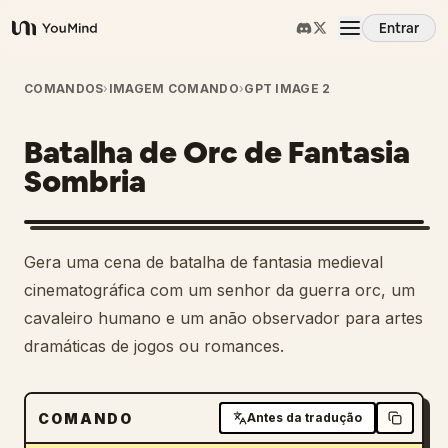
Entrar
YouMind
Visão Geral
COMANDOS
›
IMAGEM COMANDO
›
GPT IMAGE 2
Batalha de Orc de Fantasia
Casos de Uso
Sombria
Habilidades
Gera uma cena de batalha de fantasia medieval
Prompts
cinematográfica com um senhor da guerra orc, um
cavaleiro humano e um anão observador para artes
dramáticas de jogos ou romances.
Preços
Baixar
COMANDO
Antes da tradução