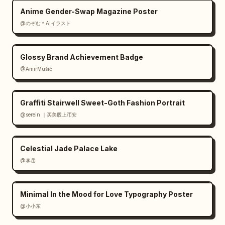
Anime Gender-Swap Magazine Poster
@のぞむ＊AIイラスト
Glossy Brand Achievement Badge
@AmirMušić
Graffiti Stairwell Sweet-Goth Fashion Portrait
@serein ｜买美股上币安
Celestial Jade Palace Lake
@李岳
Minimal In the Mood for Love Typography Poster
@小小东