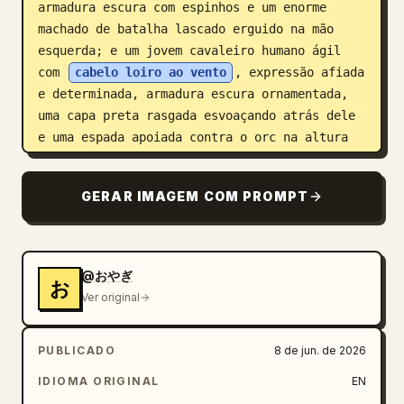
armadura escura com espinhos e um enorme 
machado de batalha lascado erguido na mão 
esquerda; e um jovem cavaleiro humano ágil 
com 
cabelo loiro ao vento
, expressão afiada 
e determinada, armadura escura ornamentada, 
uma capa preta rasgada esvoaçando atrás dele 
e uma espada apoiada contra o orc na altura 
do peito. Adicione uma explosão de faíscas 
laranja-brancas brilhantes onde a espada 
GERAR IMAGEM COM PROMPT
atinge a armadura do orc, com brasas voadoras 
e fragmentos de metal irradiando pela 
escuridão. Use iluminação de claro-escuro de 
alto contraste, faíscas quentes contra 
@おやぎ
お
sombras frias verde-escuras, detalhes 
Ver original
intrincados na armadura, movimento dinâmico, 
perspectiva dramática por trás do anão 
PUBLICADO
8 de jun. de 2026
observador, profundidade de campo rasa, sem 
objetos modernos. Inclua uma pequena 
IDIOMA ORIGINAL
EN
assinatura elegante e a data no canto 