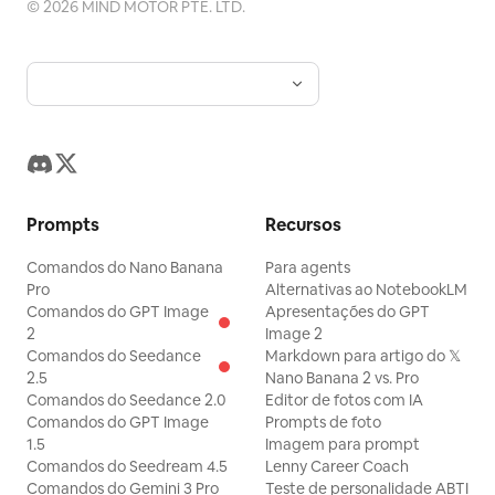
©
2026
MIND MOTOR PTE. LTD.
Prompts
Recursos
Comandos do Nano Banana
Para agents
Pro
Alternativas ao NotebookLM
Comandos do GPT Image
Apresentações do GPT
2
Image 2
Comandos do Seedance
Markdown para artigo do 𝕏
2.5
Nano Banana 2 vs. Pro
Comandos do Seedance 2.0
Editor de fotos com IA
Comandos do GPT Image
Prompts de foto
1.5
Imagem para prompt
Comandos do Seedream 4.5
Lenny Career Coach
Comandos do Gemini 3 Pro
Teste de personalidade ABTI