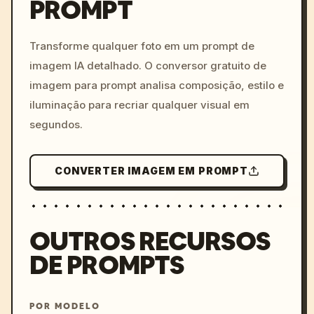
PROMPT
/imagine prompt: cinemati
c, cyberpunk sunset, neon
colors, 8k --v 6.0
Transforme qualquer foto em um prompt de
imagem IA detalhado. O conversor gratuito de
imagem para prompt analisa composição, estilo e
iluminação para recriar qualquer visual em
segundos.
CONVERTER IMAGEM EM PROMPT
OUTROS RECURSOS
DE PROMPTS
POR MODELO