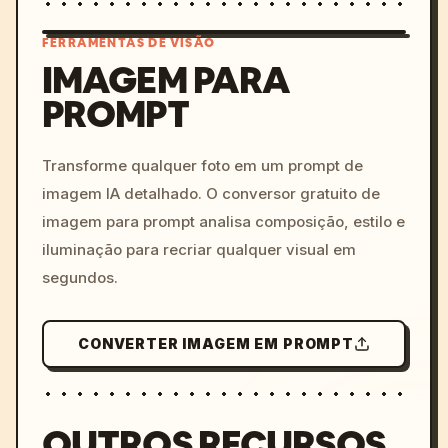
FERRAMENTAS DE VISÃO
IMAGEM PARA
PROMPT
/imagine prompt: cinemati
c, cyberpunk sunset, neon
colors, 8k --v 6.0
Transforme qualquer foto em um prompt de
imagem IA detalhado. O conversor gratuito de
imagem para prompt analisa composição, estilo e
iluminação para recriar qualquer visual em
segundos.
CONVERTER IMAGEM EM PROMPT
OUTROS RECURSOS