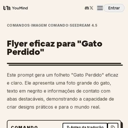
Entrar
YouMind
Visão Geral
COMANDOS
›
IMAGEM COMANDO
›
SEEDREAM 4.5
Flyer eficaz para "Gato
Casos de Uso
Perdido"
Habilidades
Este prompt gera um folheto "Gato Perdido" eficaz
Prompts
e claro. Ele apresenta uma foto grande do gato,
texto em negrito e informações de contato com
abas destacáveis, demonstrando a capacidade de
Preços
criar designs práticos e para o mundo real.
Baixar
COMANDO
Antes da tradução