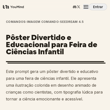
Entrar
YouMind
Visão Geral
COMANDOS
›
IMAGEM COMANDO
›
SEEDREAM 4.5
Pôster Divertido e
Casos de Uso
Educacional para Feira de
Ciências Infantil
Habilidades
Prompts
Este prompt gera um pôster divertido e educativo
para uma feira de ciências infantil. Ele apresenta
Preços
uma ilustração colorida em desenho animado de
crianças como cientistas, com tipografia lúdica para
tornar a ciência emocionante e acessível.
Baixar