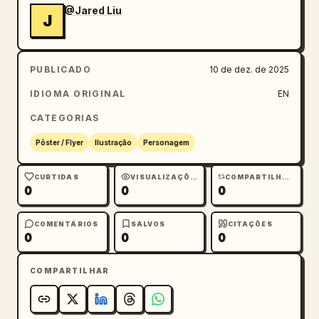
@Jared Liu
J
PUBLICADO
10 de dez. de 2025
IDIOMA ORIGINAL
EN
CATEGORIAS
Pôster / Flyer
Ilustração
Personagem
CURTIDAS
VISUALIZAÇÕES
COMPARTILHAMENTOS
0
0
0
COMENTÁRIOS
SALVOS
CITAÇÕES
0
0
0
COMPARTILHAR