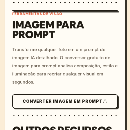
FERRAMENTAS DE VISÃO
IMAGEM PARA
PROMPT
/imagine prompt: cinemati
c, cyberpunk sunset, neon
colors, 8k --v 6.0
Transforme qualquer foto em um prompt de
imagem IA detalhado. O conversor gratuito de
imagem para prompt analisa composição, estilo e
iluminação para recriar qualquer visual em
segundos.
CONVERTER IMAGEM EM PROMPT