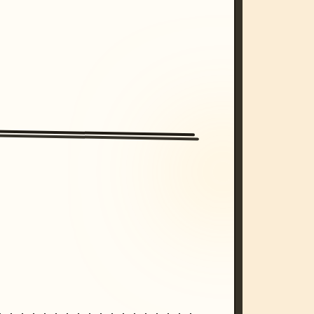
/imagine prompt: cinematic, cyberpunk s
unset, neon colors, 8k --v 6.0