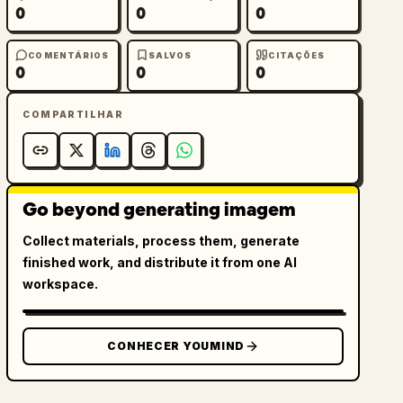
0
0
0
COMENTÁRIOS
SALVOS
CITAÇÕES
0
0
0
COMPARTILHAR
Go beyond generating imagem
Collect materials, process them, generate
finished work, and distribute it from one AI
workspace.
CONHECER YOUMIND