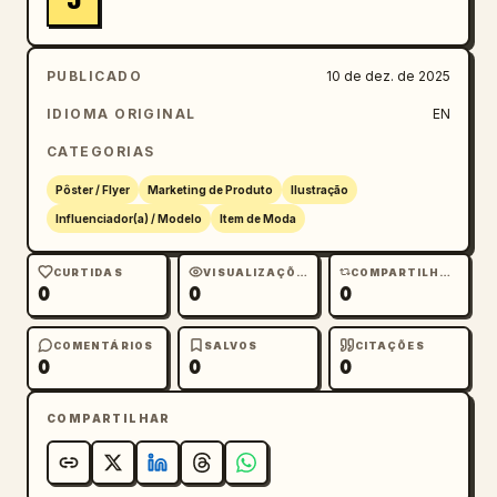
J
PUBLICADO
10 de dez. de 2025
IDIOMA ORIGINAL
EN
CATEGORIAS
Pôster / Flyer
Marketing de Produto
Ilustração
Influenciador(a) / Modelo
Item de Moda
CURTIDAS
VISUALIZAÇÕES
COMPARTILHAMENTOS
0
0
0
COMENTÁRIOS
SALVOS
CITAÇÕES
0
0
0
COMPARTILHAR