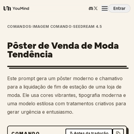
Entrar
YouMind
Visão Geral
COMANDOS
›
IMAGEM COMANDO
›
SEEDREAM 4.5
Pôster de Venda de Moda
Casos de Uso
Tendência
Habilidades
Este prompt gera um pôster moderno e chamativo
Prompts
para a liquidação de fim de estação de uma loja de
moda. Ele usa cores vibrantes, tipografia moderna e
uma modelo estilosa com tratamentos criativos para
Preços
gerar urgência e entusiasmo.
Baixar
COMANDO
Antes da tradução