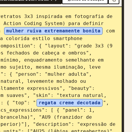
etratos 3x3 inspirada em fotografia de 
 Action Coding System) para definir 
a 
mulher ruiva extremamente bonita
 com 
a colorida estilo smartphone 
omposition": { "layout": "grade 3x3 (9 
s fechados de cabeça e ombros", 
mínimo, enquadramento semelhante em 
mo sujeito, mesma iluminação, leve 
": { "person": "mulher adulta", 
natural, levemente molhado ou 
ltamente expressivos", "beauty": 
m suaves", "skin": "textura natural, 
": { "top": "
regata creme decotada
", 
cs_expressions": [ { "panel": 1, 
brancelha)", "AU9 (franzidor de 
perior)"], "description": "expressão de 
_units": ["AU25 (lábios entreabertos)", 