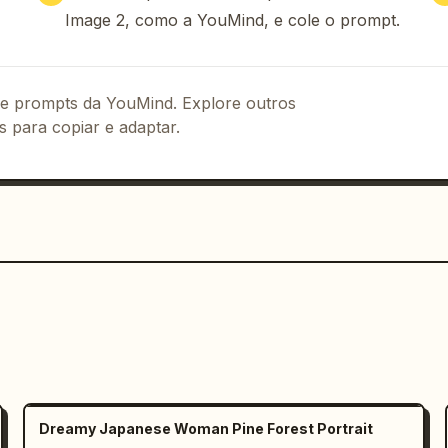
fia de retrato editorial", "color": 
Image 2, como a YouMind, e cole o prompt.
ity": "estilo smartphone espontâneo", 
ções naturais da pele", "leve ruído" ], 
e quentes" }, "lighting": { "style": 
imples" }
 de prompts da YouMind. Explore outros
s para copiar e adaptar.
Dreamy Japanese Woman Pine Forest Portrait