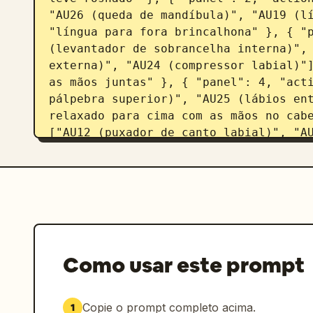
"AU26 (queda de mandíbula)", "AU19 (lí
"língua para fora brincalhona" }, { "p
(levantador de sobrancelha interna)", 
externa)", "AU24 (compressor labial)"]
as mãos juntas" }, { "panel": 4, "acti
pálpebra superior)", "AU25 (lábios ent
relaxado para cima com as mãos no cabe
["AU12 (puxador de canto labial)", "AU
"description": "sorriso natural sutil"
(abaixador de sobrancelha)", "AU10 (le
(lábios entreabertos)"], "description"
}, { "panel": 7, "action_units": ["AU1
labial)"], "description": "expressão b
"action_units": ["AU25 (lábios entreab
"AU5 (levantador de pálpebra superior)
Como usar este prompt
surpresa com a boca aberta" }, { "pane
(levantador de sobrancelha interna)", 
"description": "expressão suave melanc
Copie o prompt completo acima.
1