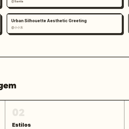
@𝗦𝗮𝗻𝗶𝗮
Urban Silhouette Aesthetic Greeting
@小小东
agem
02
Estilos