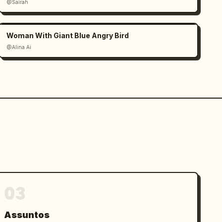
@Sairah
Woman With Giant Blue Angry Bird
@Alina Ai
03
Assuntos