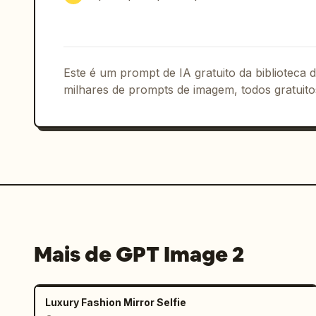
], "visual_style": { "genre": "fotogra
"colorido (não preto e branco)", "qual
"texture": [ "grão visível", "imperfei
"color_tone": "tons neutros a levement
"flash direto ou iluminação frontal s
Este é um prompt de IA gratuito da biblioteca
milhares de prompts de imagem, todos gratuito
Mais de GPT Image 2
Luxury Fashion Mirror Selfie