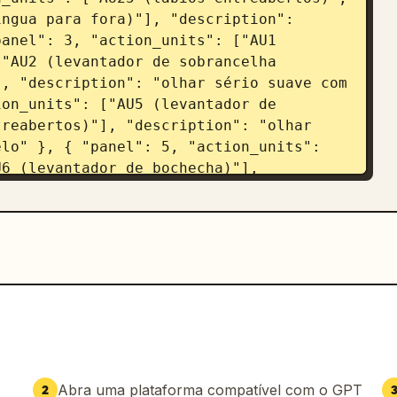
ngua para fora)"], "description": 
anel": 3, "action_units": ["AU1 
"AU2 (levantador de sobrancelha 
, "description": "olhar sério suave com 
on_units": ["AU5 (levantador de 
reabertos)"], "description": "olhar 
lo" }, { "panel": 5, "action_units": 
6 (levantador de bochecha)"], 
 }, { "panel": 6, "action_units": ["AU4 
vantador de lábio superior)", "AU25 
: "expressão intensa mordendo o lábio" 
8 (lábios franzidos)", "AU22 (funilador 
rincalhona de peixe" }, { "panel": 8, 
ertos)", "AU26 (queda de mandíbula)", 
"], "description": "expressão de 
l": 9, "action_units": ["AU1 
"AU15 (abaixador de canto labial)"], 
ólica ou cansada com a mão no rosto" } 
Abra uma plataforma compatível com o GPT
2