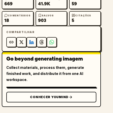
669
41.9K
59
COMENTÁRIOS
SALVOS
CITAÇÕES
18
903
5
COMPARTILHAR
Go beyond generating imagem
Collect materials, process them, generate
finished work, and distribute it from one AI
workspace.
CONHECER YOUMIND