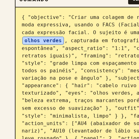
{ "objective": "Criar uma colagem de r
moda expressiva, usando o FACS (Facial
cada expressão facial. O sujeito é um
olhos verdes
, capturada em fotografi
espontânea", "aspect_ratio": "1:1", "c
retratos iguais)", "framing": "retrato
"style": "grade limpa com espaçamento 
todos os painéis", "consistency": "mes
variação na pose e ângulo" }, "subject
"appearance": { "hair": "cabelo ruivo 
texturizado", "eyes": "olhos verdes, a
"beleza extrema, traços marcantes poré
sem excesso de suavização" }, "outfit
"style": "minimalista, limpo" } }, "fa
"action_units": ["AU4 (abaixador de so
nariz)", "AU10 (levantador de lábio su
leve rosnado" }, { "panel": 2, "action