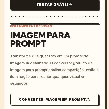
TESTAR GRÁTIS
FERRAMENTAS DE VISÃO
IMAGEM PARA
PROMPT
/imagine prompt: cinemati
c, cyberpunk sunset, neon
colors, 8k --v 6.0
Transforme qualquer foto em um prompt de
imagem IA detalhado. O conversor gratuito de
imagem para prompt analisa composição, estilo e
iluminação para recriar qualquer visual em
segundos.
CONVERTER IMAGEM EM PROMPT