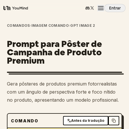
Entrar
YouMind
Visão Geral
COMANDOS
›
IMAGEM COMANDO
›
GPT IMAGE 2
Prompt para Pôster de
Casos de Uso
Campanha de Produto
Premium
Habilidades
Prompts
Gera pôsteres de produtos premium fotorrealistas
com um ângulo de perspectiva forte e foco nítido
Preços
no produto, apresentando um modelo profissional.
Baixar
COMANDO
Antes da tradução