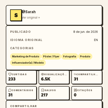
@Sarah
S
Ver original
PUBLICADO
8 de jun. de 2026
IDIOMA ORIGINAL
EN
CATEGORIAS
Marketing de Produto
Pôster / Flyer
Fotografia
Produto
Influenciador(a) / Modelo
CURTIDAS
VISUALIZAÇÕES
COMPARTILHAMENTOS
233
6.5K
31
COMENTÁRIOS
SALVOS
CITAÇÕES
31
217
0
COMPARTILHAR