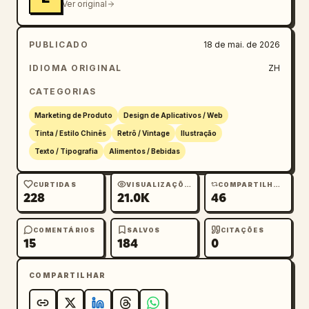
Ver original
PUBLICADO
18 de mai. de 2026
IDIOMA ORIGINAL
ZH
CATEGORIAS
Marketing de Produto
Design de Aplicativos / Web
Tinta / Estilo Chinês
Retrô / Vintage
Ilustração
Texto / Tipografia
Alimentos / Bebidas
CURTIDAS
VISUALIZAÇÕES
COMPARTILHAMENTOS
228
21.0K
46
COMENTÁRIOS
SALVOS
CITAÇÕES
15
184
0
COMPARTILHAR