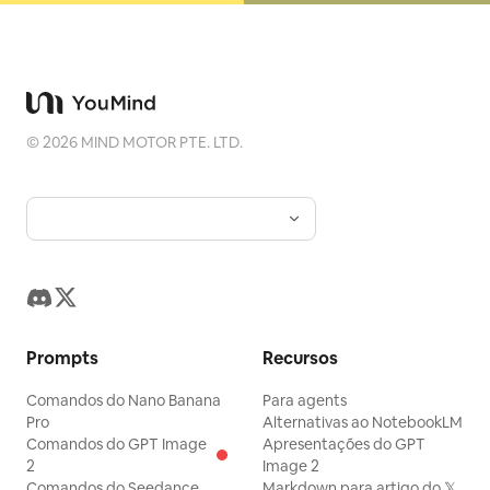
©
2026
MIND MOTOR PTE. LTD.
Prompts
Recursos
Comandos do Nano Banana
Para agents
Pro
Alternativas ao NotebookLM
Comandos do GPT Image
Apresentações do GPT
2
Image 2
Comandos do Seedance
Markdown para artigo do 𝕏