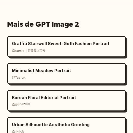
Mais de GPT Image 2
Graffiti Stairwell Sweet-Goth Fashion Portrait
@serein ｜买美股上币安
Minimalist Meadow Portrait
@Taaruk
Korean Floral Editorial Portrait
@𝟡𝟜 ᴾᴸᴬʸᶠᴼᴿᴳᴱ
Urban Silhouette Aesthetic Greeting
@小小东