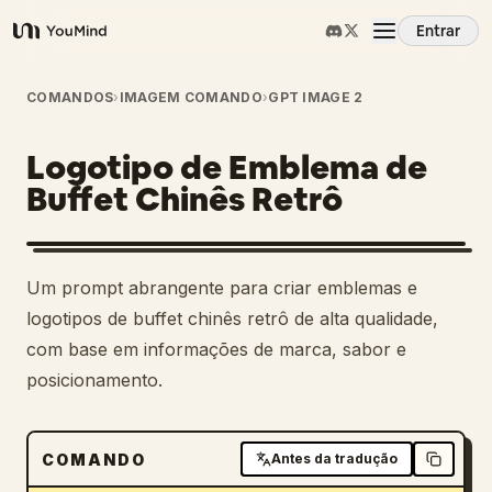
Entrar
YouMind
Visão Geral
COMANDOS
›
IMAGEM COMANDO
›
GPT IMAGE 2
Logotipo de Emblema de
Casos de Uso
Buffet Chinês Retrô
Habilidades
Um prompt abrangente para criar emblemas e
Prompts
logotipos de buffet chinês retrô de alta qualidade,
com base em informações de marca, sabor e
posicionamento.
Preços
Baixar
COMANDO
Antes da tradução