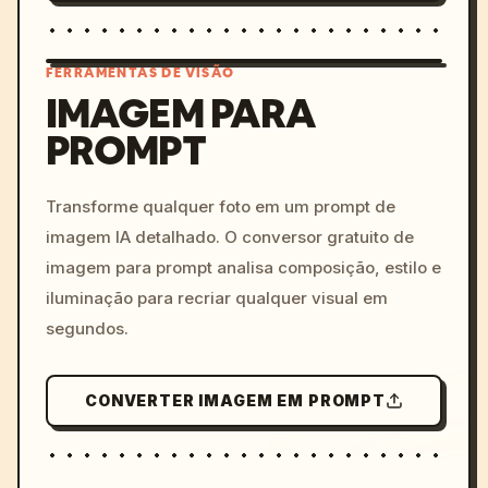
FERRAMENTAS DE VISÃO
IMAGEM PARA
PROMPT
/imagine prompt: cinemati
c, cyberpunk sunset, neon
colors, 8k --v 6.0
Transforme qualquer foto em um prompt de
imagem IA detalhado. O conversor gratuito de
imagem para prompt analisa composição, estilo e
iluminação para recriar qualquer visual em
segundos.
CONVERTER IMAGEM EM PROMPT