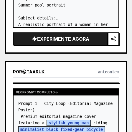
Summer pool portrait

Subject details:

A realistic portrait of a woman in her 
20s in the shallow water of an outdoor 
pool, captured from behind. She is 
EXPERIMENTE AGORA
wearing a 
white one-piece swimsuit
 and 
looking back over her s…
POR
@
TAARUK
anteontem
VER PROMPT COMPLETO
Prompt 1 — City Loop (Editorial Magazine 
Poster)

 Premium editorial magazine cover 
featuring a 
stylish young man
 riding a 
minimalist black fixed-gear bicycle