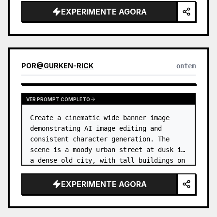
EXPERIMENTE AGORA
POR
@
GURKEN-RICK
ontem
VER PROMPT COMPLETO
Create a cinematic wide banner image 
demonstrating AI image editing and 
consistent character generation. The 
scene is a moody urban street at dusk in 
a dense old city, with tall buildings on 
both sides, wet pavement, parked and 
moving cars, soft streetlights,…
EXPERIMENTE AGORA