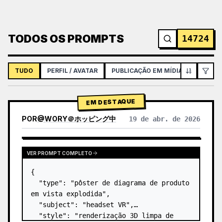
TODOS OS PROMPTS
14724
TUDO
PERFIL / AVATAR
PUBLICAÇÃO EM MÍDIAS SOCIAIS
EM DESTAQUE
POR
@
WORY＠ホッピング中
19 de abr. de 2026
VER PROMPT COMPLETO
{

  "type": "pôster de diagrama de produto 
em vista explodida",

  "subject": "headset VR",

  "style": "renderização 3D limpa de 