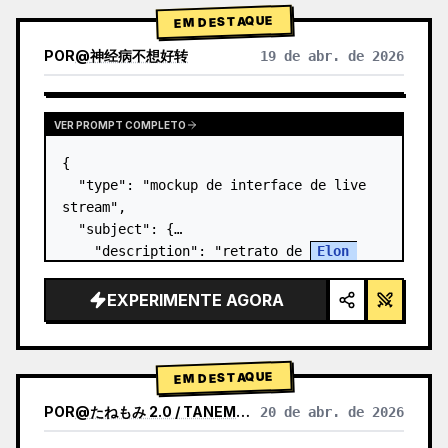
EM DESTAQUE
POR
@
神经病不想好转
19 de abr. de 2026
VER PROMPT COMPLETO
{

  "type": "mockup de interface de live 
stream",

  "subject": {

    "description": "retrato de 
Elon 
Musk
, sorrindo, vestindo uma camiseta 
preta com um gráfico de esquema técnico 
EXPERIMENTE AGORA
em branco",

    "background": "o lado e…
EM DESTAQUE
POR
@
たねもみ 2.0 / TANEMOMI VER2.0
20 de abr. de 2026