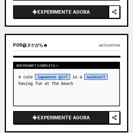
through a {argument name="loca…
EXPERIMENTE AGORA
POR
@
ヌケがら🔥
anteontem
VER PROMPT COMPLETO
A cute 
Japanese girl
 in a 
swimsuit
having fun at the beach
EXPERIMENTE AGORA