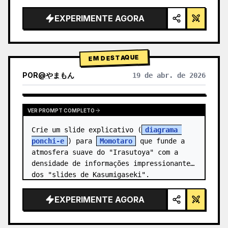
alta tecnologia, iluminação de estúdio, 
detalhes brilhantes",

EXPERIMENTE AGORA
  "background": "{argument 
name=\"background color\" 
default=\"gradien…
EM DESTAQUE
POR
@
やまもん
19 de abr. de 2026
VER RESULTADOS DE OUTROS MODELOS
VER PROMPT COMPLETO
Crie um slide explicativo (
diagrama 
ponchi-e
) para 
Momotaro
 que funde a 
atmosfera suave do "Irasutoya" com a 
densidade de informações impressionante 
dos "slides de Kasumigaseki".
EXPERIMENTE AGORA