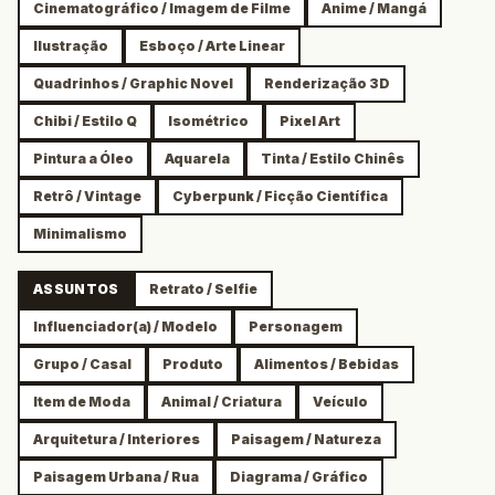
Cinematográfico / Imagem de Filme
Anime / Mangá
Ilustração
Esboço / Arte Linear
Quadrinhos / Graphic Novel
Renderização 3D
Chibi / Estilo Q
Isométrico
Pixel Art
Pintura a Óleo
Aquarela
Tinta / Estilo Chinês
Retrô / Vintage
Cyberpunk / Ficção Científica
Minimalismo
ASSUNTOS
Retrato / Selfie
Influenciador(a) / Modelo
Personagem
Grupo / Casal
Produto
Alimentos / Bebidas
Item de Moda
Animal / Criatura
Veículo
Arquitetura / Interiores
Paisagem / Natureza
Paisagem Urbana / Rua
Diagrama / Gráfico