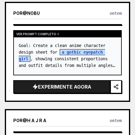
POR
@
NOBU
ontem
VER PROMPT COMPLETO
Goal: Create a clean anime character 
design sheet for 
a gothic eyepatch 
girl
, showing consistent proportions 
and outfit details from multiple angles.

Canvas: Wide horizontal white-background 
character sheet, about 16…
EXPERIMENTE AGORA
POR
@
H A J R A
ontem