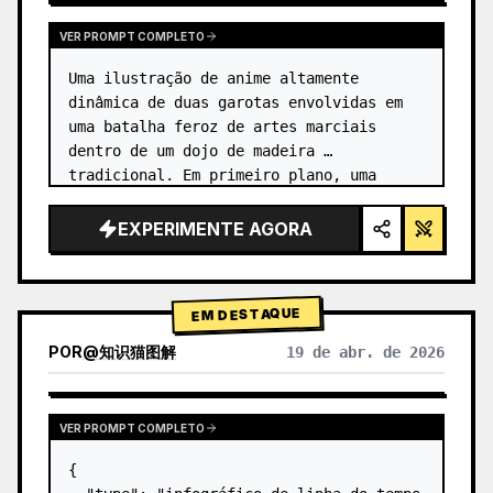
VER PROMPT COMPLETO
Uma ilustração de anime altamente 
dinâmica de duas garotas envolvidas em 
uma batalha feroz de artes marciais 
dentro de um dojo de madeira 
tradicional. Em primeiro plano, uma 
garota com {argument name="character 1 
hair" default="cabelo preto em um coque 
EXPERIMENTE AGORA
alto co…
EM DESTAQUE
POR
@
知识猫图解
19 de abr. de 2026
VER PROMPT COMPLETO
{
