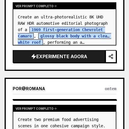
VER PROMPT COMPLETO
Create an ultra-photorealistic 8K UHD 
RAW HDR automotive editorial photograph 
of a 
1969 first-generation Chevrolet 
Camaro
, 
glossy black body with a clean 
white roof
, performing an a…
EXPERIMENTE AGORA
POR
@
ROMANA
ontem
VER PROMPT COMPLETO
Create two premium food advertising 
scenes in one cohesive campaign style. 