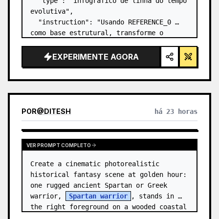
  "type": "infográfico de linha do tempo 
evolutiva",

  "instruction": "Usando REFERENCE_0 
como base estrutural, transforme o 
design vetorial plano em um infográfico 
3D altamente realista. Substitua as 
EXPERIMENTE AGORA
rampas lisas por degraus de pedra 
distintos e atualize to…
POR
@
DITESH
há 23 horas
VER PROMPT COMPLETO
Create a cinematic photorealistic 
historical fantasy scene at golden hour: 
one rugged ancient Spartan or Greek 
warrior, 
Spartan warrior
, stands in 
the right foreground on a wooded coastal 
hillside, shown from the wais…