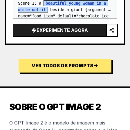
Scene 1: a 
beautiful young woman in a 
white outfit
 beside a giant {argument 
name="food item" default="chocolate ice 
cream cone topped with chocolate…
EXPERIMENTE AGORA
VER TODOS OS PROMPTS
SOBRE O GPT IMAGE 2
O GPT Image 2 é o modelo de imagem mais