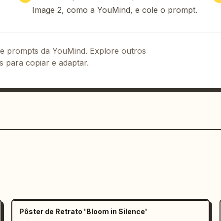
 rotulada como "黑松露酱 / 块菌含量≥12%"; 4) 
Image 2, como a YouMind, e cole o prompt.
do como "布里欧修面包 / 黄油比例18%".

ne um cartão vertical creme arredondado 
S / 产品卖点". Inclua exatamente 4 linhas 
 de prompts da YouMind. Explore outros
rculares escuros e texto em chinês: 1) 
s para copiar e adaptar.
2) ícone de espátula ou faca, "现点现煎 
芝士 / 车达+马苏+帕森"; 4) ícone de caixa 
 coloque um banner de preço com efeito 
 "PRICE" em laranja pequeno e um preço 
/ 套". Abaixo, adicione um botão de 
chamada para ação (CTA) com contorno arredondado e texto em chinês em negrito 
fina, seguida de um pequeno texto de 
 Adicione uma pílula de busca 
Pôster de Retrato 'Bloom in Silence'
 de lupa, seguido por exatamente 5 