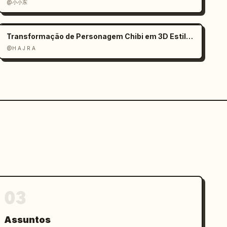
@小小东
Transformação de Personagem Chibi em 3D Estilo Pixar
@H A J R A
03
Assuntos