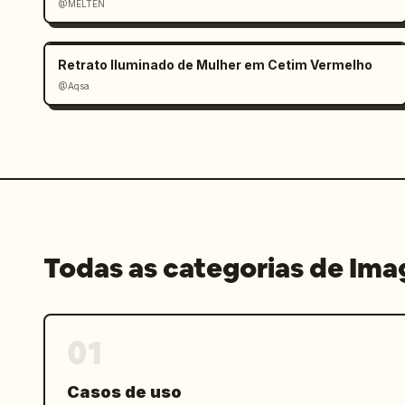
@MELTEN
emblemas/ícones de plataformas rotu
pequeno ícone laranja estilo aplicativ
elementos do rodapé pequenos e alinhad
Retrato Iluminado de Mulher em Cetim Vermelho
@Aqsa
Estilo visual: Pôster de publicidade d
produto realista combinada com design 
alimento, tipografia nítida, granulaçã
sem pessoas, sem objetos extras além d
listados.
Todas as categorias de Im
01
Casos de uso