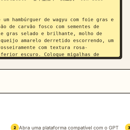
 um hambúrguer de wagyu com foie gras e 
ão de carvão fosco com sementes de 
e gras selado e brilhante, molho de 
queijo amarelo derretido escorrendo, um 
rosseiramente com textura rosa-
ferior escuro. Coloque migalhas de 
 fatias de trufas negras ao redor da 
fia de estúdio suave, com reflexos 
, muito apetitoso e premium.

cione exatamente 4 destaques de 
arredondado escuro que diz "INGREDIENTS 
uena imagem realista do ingrediente, 
ara o hambúrguer e texto em chinês. Os 
u marmorizado rotulado como "澳洲和牛 / 粗
ados rotulados como "法式鹅肝 / 双面焦脆"; 
Abra uma plataforma compatível com o GPT
2