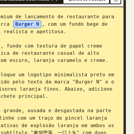
mium de lançamento de restaurante para 
arca 
Burger N
, com um fundo bege de 
 realista e apetitosa.

, fundo com textura de papel creme 
ica de restaurante casual de alto 
om escuro, laranja caramelo e creme.

loque um logotipo minimalista preto em 
ido pelo texto da marca "Burger N" e o 
ores laranja finos. Abaixo, adicione 
chete principal.

 grande, ousada e desgastada na parte 
linhe com um traço de pincel laranja 
ativas de explosão laranja em ambos os 
 o subtítulo "奢华堕落，一口上头" com duas 