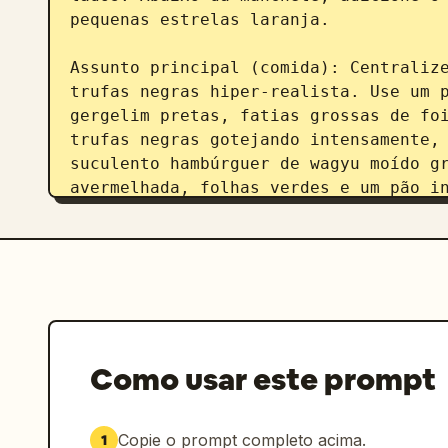
pequenas estrelas laranja.

Assunto principal (comida): Centralize
trufas negras hiper-realista. Use um p
gergelim pretas, fatias grossas de foi
trufas negras gotejando intensamente, 
suculento hambúrguer de wagyu moído g
avermelhada, folhas verdes e um pão in
trufas, pimentas, respingos de molho e
base. A iluminação deve ser de fotogra
brilhantes, profundidade de campo rasa
Coluna de ingredientes à esquerda: Adi
ingredientes à esquerda sob um rótulo 
/ 成分亮点". Cada destaque possui uma peq
Como usar este prompt
uma linha pontilhada curva apontando p
4 destaques são: 1) bife de wagyu cr
绞肉饼"; 2) medalhões de foie gras sel
Copie o prompt completo acima.
1