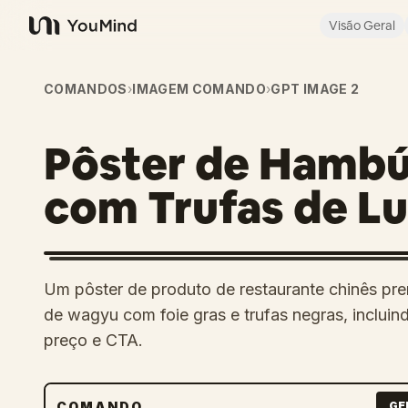
Visão Geral
YouMind
COMANDOS
›
IMAGEM COMANDO
›
GPT IMAGE 2
Pôster de Hamb
com Trufas de L
Um pôster de produto de restaurante chinês p
de wagyu com foie gras e trufas negras, incluin
preço e CTA.
COMANDO
GE