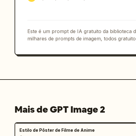
3) tigela de molho de trufas negras
pão estilo brioche brilhante rotula
Painel de benefícios à direita: Adicio
à direita intitulado "PRODUCT BENEFIT
Este é um prompt de IA gratuito da biblioteca
de benefícios empilhadas com ícones ci
milhares de prompts de imagem, todos gratuito
ícone de coroa, "双奢食材 / 和牛 + 鹅肝"; 
/ 出汁不压扁"; 3) ícone de queijo, "三重
de viagem, "手提单盒 / 不塌不湿".

Preço e CTA: Perto do centro inferior,
de pincel marrom escuro. Nele, escreva
grande em branco 
89
, seguido de "元 
现在就堕落
 e uma seta para a direita.

Mais de GPT Image 2
Rodapé: Adicione uma linha horizontal 
rodapé em chinês: "更多美味，打开常用平台搜索".
Estilo de Pôster de Filme de Anime
escura escrito "Burger N" com um ícone