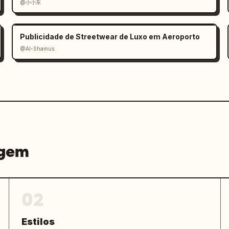
@小小东
lados como: 抖音, 小红书, 美团, 大众点评 e um 
o de restaurante. Mantenha todos os 
os na parte inferior.

Publicidade de Streetwear de Luxo em Aeroporto
@Al-Shamus
e comida chinesa premium, fotografia de 
gráfico limpo, foco central forte no 
o de papel sutil, sombras elegantes, 
os ingredientes, ícones e textos 
agem
02
Estilos