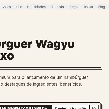
Casos de Uso
Habilidades
Prompts
Preços
Baixar
Blog
úrguer Wagyu
uxo
remium para o lançamento de um hambúrguer
do destaques de ingredientes, benefícios,
RAR IMAGEM COM PROMPT
Antes da tradução