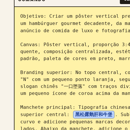
Objetivo: Criar um pôster vertical pre
um hambúrguer gourmet decadente, da m
anúncio de comida de luxo e fotografia
Canvas: Pôster vertical, proporção 3:4
quente, composição centralizada, estét
padrão, paleta de cores em preto, marr
Branding superior: No topo central, co
"N" com um pequeno ponto laranja, segu
slogan chinês "一口堕落" com traços divis
um pequeno ícone de coroa acima da man
Manchete principal: Tipografia chinesa
superior central: 
黑松露鹅肝和牛堡
. Sub
curvo e adicione pequenas marcas decor
lados. Abaixo da manchete, adicione