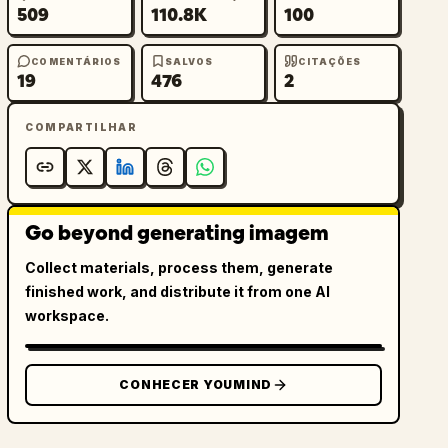
509
110.8K
100
COMENTÁRIOS
SALVOS
CITAÇÕES
19
476
2
COMPARTILHAR
Go beyond generating imagem
Collect materials, process them, generate
finished work, and distribute it from one AI
workspace.
CONHECER YOUMIND