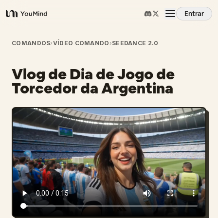
Entrar
YouMind
Visão Geral
COMANDOS
›
VÍDEO COMANDO
›
SEEDANCE 2.0
Vlog de Dia de Jogo de
Casos de Uso
Torcedor da Argentina
Habilidades
Prompts
Preços
Baixar