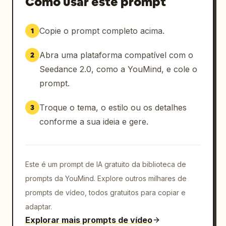
Como usar este prompt
da Argentina passam ao seu redor.

Copie o prompt completo acima.
1
Sequência final: • chegando à entrada do 
estádio de futebol

Abra uma plataforma compatível com o
2
• caminhando pela multidão com expectativa e 
empolgação

Seedance 2.0, como a YouMind, e cole o
• entrando no estádio lotado cercada por 
prompt.
torcedores da Argentina

• sentada nas arquibancadas assistindo à 
Troque o tema, o estilo ou os detalhes
3
partida

conforme a sua ideia e gere.
• closes de reações torcendo, sorrindo e 
celebrando momentos emocionantes

• atmosfera energética de futebol durante o 
Este é um prompt de IA gratuito da biblioteca de
dia com bandeiras da Argentina tremulando, 
torcedores cantando e a energia vibrante da 
prompts da YouMind. Explore outros milhares de
multidão

prompts de vídeo, todos gratuitos para copiar e
adaptar.
Cinematografia de estilo de vida ultra-
Explorar mais prompts de vídeo
realista, estética premium de influenciador, 