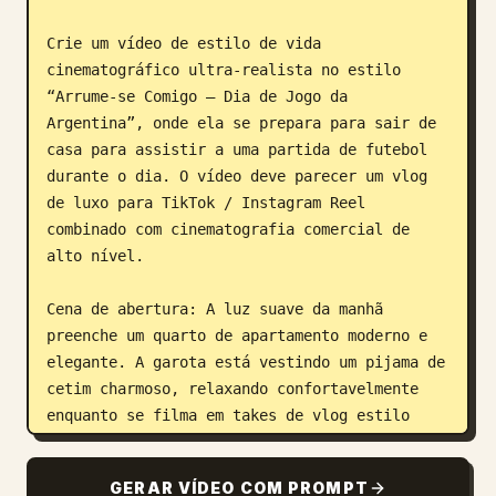
Crie um vídeo de estilo de vida 
cinematográfico ultra-realista no estilo 
“Arrume-se Comigo – Dia de Jogo da 
Argentina”, onde ela se prepara para sair de 
casa para assistir a uma partida de futebol 
durante o dia. O vídeo deve parecer um vlog 
de luxo para TikTok / Instagram Reel 
combinado com cinematografia comercial de 
alto nível.

Cena de abertura: A luz suave da manhã 
preenche um quarto de apartamento moderno e 
elegante. A garota está vestindo um pijama de 
cetim charmoso, relaxando confortavelmente 
enquanto se filma em takes de vlog estilo 
espelho. Luz solar quente, estética 
aconchegante, quarto limpo, sorrisos 
GERAR VÍDEO COM PROMPT
naturais, ambiente doméstico realista.
