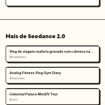
textura de pele realista, movimento natural, 
profundidade de campo rasa, luz do dia 
brilhante, transições suaves, energia 
autêntica de Reels de redes sociais, 
qualidade comercial cinematográfica, realismo 
4K, narrativa de estilo de vida esportivo de 
Mais de Seedance 2.0
luxo, experiência de torcedor da Argentina.
Vlog de viagem realista gravado com câmera na mão
@BubbleBrain
Analog Fitness Vlog Gym Diary
@Alpha Mom
Celestial Palace MiniDV Tour
@John