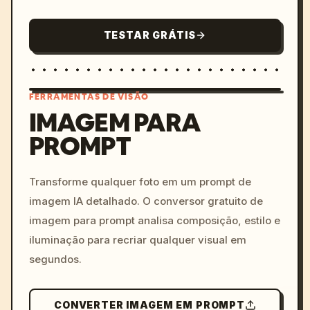
TESTAR GRÁTIS
FERRAMENTAS DE VISÃO
IMAGEM PARA
PROMPT
/imagine prompt: cinemati
c, cyberpunk sunset, neon
colors, 8k --v 6.0
Transforme qualquer foto em um prompt de
imagem IA detalhado. O conversor gratuito de
imagem para prompt analisa composição, estilo e
iluminação para recriar qualquer visual em
segundos.
CONVERTER IMAGEM EM PROMPT